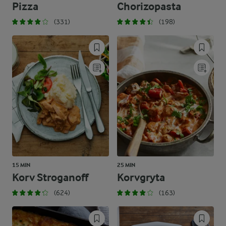
Pizza
Chorizopasta
(331)
(198)
15 MIN
25 MIN
Korv Stroganoff
Korvgryta
(624)
(163)