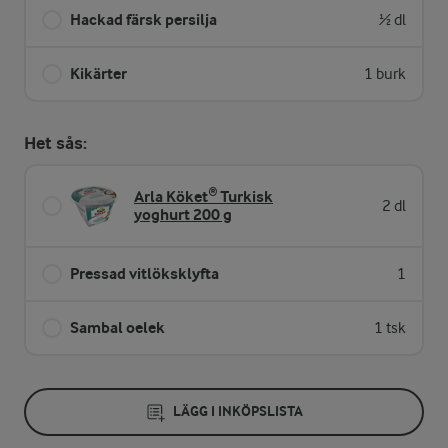
Hackad färsk persilja
½ dl
Kikärter
1 burk
Het sås:
Arla Köket® Turkisk
2 dl
yoghurt 200 g
Pressad vitlöksklyfta
1
Sambal oelek
1 tsk
LÄGG I INKÖPSLISTA