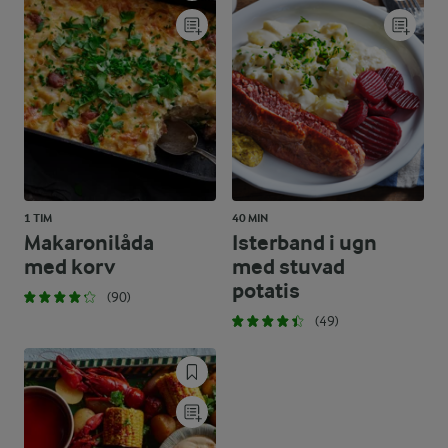
1 TIM
40 MIN
Makaronilåda
Isterband i ugn
med korv
med stuvad
potatis
(90)
(49)