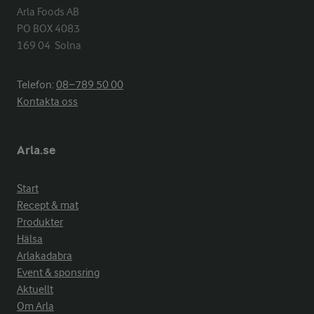
Arla Foods AB

PO BOX 4083

169 04  Solna
Telefon:
08−789 50 00
Kontakta oss
Arla.se
Start
Recept & mat
Produkter
Hälsa
Arlakadabra
Event & sponsring
Aktuellt
Om Arla