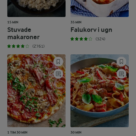
15 MIN
35 MIN
Stuvade
Falukorv i ugn
makaroner
(324)
(2761)
1 TIM 30 MIN
30 MIN