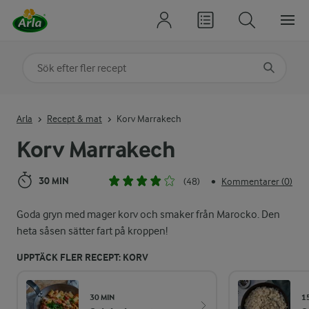
Sök på kategori eller ingrediens
Skriv in sökord för att få förslag
Arla
Recept & mat
Korv Marrakech
Korv Marrakech
30 MIN
(48)
Kommentarer (0)
•
Goda gryn med mager korv och smaker från Marocko. Den
heta såsen sätter fart på kroppen!
UPPTÄCK FLER RECEPT: KORV
30 MIN
1