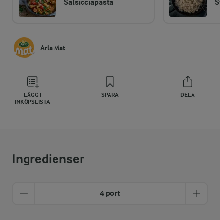
Salsicciapasta
S
Arla Mat
LÄGG I
SPARA
DELA
INKÖPSLISTA
Ingredienser
4 port