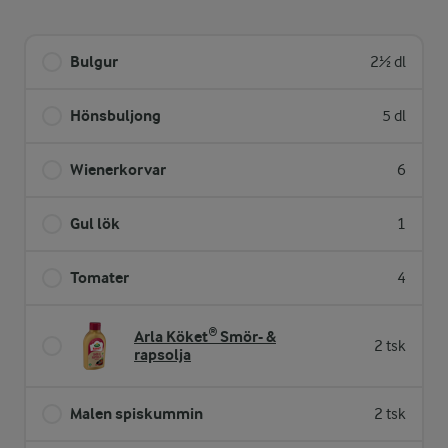
Bulgur
2½ dl
Hönsbuljong
5 dl
Wienerkorvar
6
Gul lök
1
Tomater
4
Arla Köket® Smör- &
2 tsk
rapsolja
Malen spiskummin
2 tsk