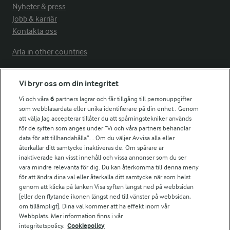
Nyheter & press
Jobb & karriär
Kontakta oss
Arla in other countries
Vi bryr oss om din integritet
Fler Arlasajter
Vi och våra
6
partners lagrar och får tillgång till personuppgifter
som webbläsardata eller unika identifierare på din enhet . Genom
För ägare
att välja Jag accepterar tillåter du att spårningstekniker används
Arlas kundportal
för de syften som anges under ”Vi och våra partners behandlar
data för att tillhandahålla”. . Om du väljer Avvisa alla eller
Arla.com
återkallar ditt samtycke inaktiveras de. Om spårare är
Falbygdens Ost
inaktiverade kan visst innehåll och vissa annonser som du ser
Arla webbshop
vara mindre relevanta för dig. Du kan återkomma till denna meny
Bildbank
för att ändra dina val eller återkalla ditt samtycke när som helst
genom att klicka på länken Visa syften längst ned på webbsidan
[eller den flytande ikonen längst ned till vänster på webbsidan,
om tillämpligt]. Dina val kommer att ha effekt inom vår
Webbplats. Mer information finns i vår
Följ oss
integritetspolicy.
Cookiepolicy