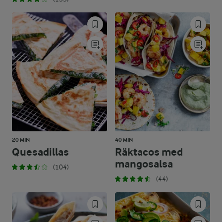
20 MIN
40 MIN
Quesadillas
Räktacos med
mangosalsa
(104)
(44)