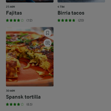
25 MIN
4 TIM
Fajitas
Birria tacos
(72)
(20)
30 MIN
Spansk tortilla
(63)