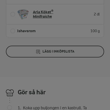
Arla Köket®
2 dl
Minifraiche
Ishavsrom
100 g
LÄGG I INKÖPSLISTA
Gör så här
Koka upp buljongen i en kastrull. Ta