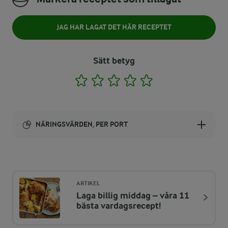
JAG HAR LAGAT DET HÄR RECEPTET
Sätt betyg
1
2
3
4
5
NÄRINGSVÄRDEN, PER PORT
Energi:
397 kcal
ARTIKEL
Laga billig middag – våra 11
ENERGIDISTRIBUTION %
NÄRINGSVÄRDEN PER PORT
bästa vardagsrecept!