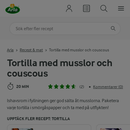
Sök på kategori eller ingrediens
Skriv in sökord för att få förslag
Arla
Recept & mat
Tortilla med musslor och couscous
Tortilla med musslor och
couscous
20 MIN
(2)
Kommentarer (0)
•
Ishavsrom i fyllningen ger god sälta åt musslorna. Paketera
varje tortilla i smörgåspapper och ta med på utflykten!
UPPTÄCK FLER RECEPT: TORTILLA