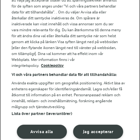
att välja Jag accepterar tillåter du att spårningstekniker används
Arlas kundportal
för de syften som anges under ”Vi och våra partners behandlar
Arla.com
data för att tillhandahålla”. . Om du väljer Avvisa alla eller
Falbygdens Ost
återkallar ditt samtycke inaktiveras de. Om spårare är
inaktiverade kan visst innehåll och vissa annonser som du ser
Arla webbshop
vara mindre relevanta för dig. Du kan återkomma till denna meny
Bildbank
för att ändra dina val eller återkalla ditt samtycke när som helst
genom att klicka på länken Visa syften längst ned på webbsidan
[eller den flytande ikonen längst ned till vänster på webbsidan,
om tillämpligt]. Dina val kommer att ha effekt inom vår
Följ oss
Webbplats. Mer information finns i vår
integritetspolicy.
Cookiepolicy
Vi och våra partners behandlar data för att tillhandahålla:
Använda exakta uppgifter om geografisk positionering. Aktivt läsa av
enhetens egenskaper för identifieringsändamål. Lagra och/eller få
åtkomst till information på en enhet. Personanpassad reklam och
innehåll, reklam- och innehållsmätning, forskning angående
målgrupp och tjänsteutveckling.
Lista över partner (leverantörer)
© 2026 Arla Foods
Ändra cookie-inställningar
Avvisa alla
Jag accepterar
Integritetspolicy