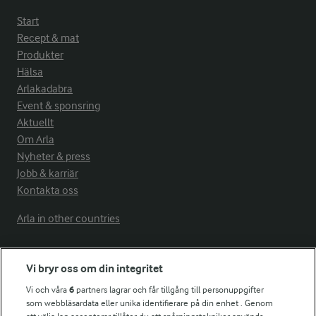
Start
Recept & mat
Produkter
Hälsa
Arlakadabra
Event & sponsring
Aktuellt
Om Arla
Nyheter & press
Jobb & karriär
Kontakta oss
Arla in other countries
Fler Arlasajter
Vi bryr oss om din integritet
Vi och våra
6
partners lagrar och får tillgång till personuppgifter
som webbläsardata eller unika identifierare på din enhet . Genom
För ägare