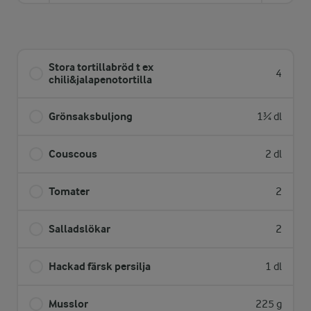
Stora tortillabröd t ex
4
chili&jalapenotortilla
Grönsaksbuljong
1¾ dl
Couscous
2 dl
Tomater
2
Salladslökar
2
Hackad färsk persilja
1 dl
Musslor
225 g