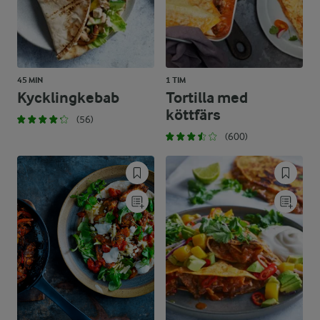
45 MIN
1 TIM
Kycklingkebab
Tortilla med
köttfärs
(56)
(600)