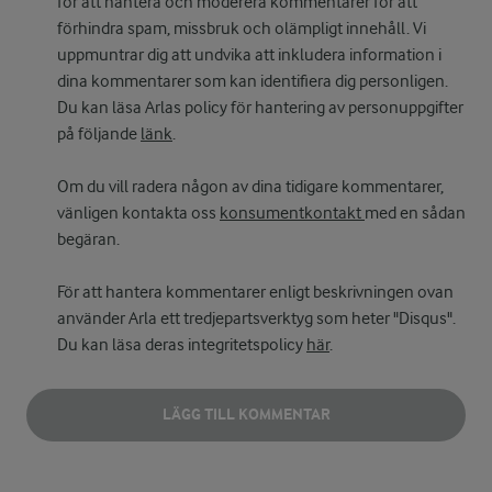
för att hantera och moderera kommentarer för att
förhindra spam, missbruk och olämpligt innehåll. Vi
uppmuntrar dig att undvika att inkludera information i
dina kommentarer som kan identifiera dig personligen.
Du kan läsa Arlas policy för hantering av personuppgifter
på följande
länk
.
Om du vill radera någon av dina tidigare kommentarer,
vänligen kontakta oss
konsumentkontakt
med en sådan
begäran.
För att hantera kommentarer enligt beskrivningen ovan
använder Arla ett tredjepartsverktyg som heter "Disqus".
Du kan läsa deras integritetspolicy
här
.
LÄGG TILL KOMMENTAR