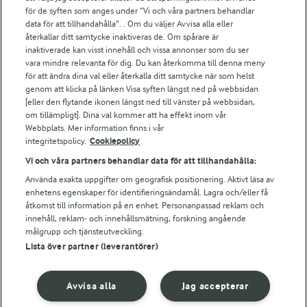
Arlas kundportal
för de syften som anges under ”Vi och våra partners behandlar
Arla.com
data för att tillhandahålla”. . Om du väljer Avvisa alla eller
Falbygdens Ost
återkallar ditt samtycke inaktiveras de. Om spårare är
Arla webbshop
inaktiverade kan visst innehåll och vissa annonser som du ser
vara mindre relevanta för dig. Du kan återkomma till denna meny
Bildbank
för att ändra dina val eller återkalla ditt samtycke när som helst
genom att klicka på länken Visa syften längst ned på webbsidan
[eller den flytande ikonen längst ned till vänster på webbsidan,
om tillämpligt]. Dina val kommer att ha effekt inom vår
Följ oss
Webbplats. Mer information finns i vår
integritetspolicy.
Cookiepolicy
Vi och våra partners behandlar data för att tillhandahålla:
Använda exakta uppgifter om geografisk positionering. Aktivt läsa av
enhetens egenskaper för identifieringsändamål. Lagra och/eller få
åtkomst till information på en enhet. Personanpassad reklam och
innehåll, reklam- och innehållsmätning, forskning angående
målgrupp och tjänsteutveckling.
Lista över partner (leverantörer)
© 2026 Arla Foods
Ändra cookie-inställningar
Avvisa alla
Jag accepterar
Integritetspolicy