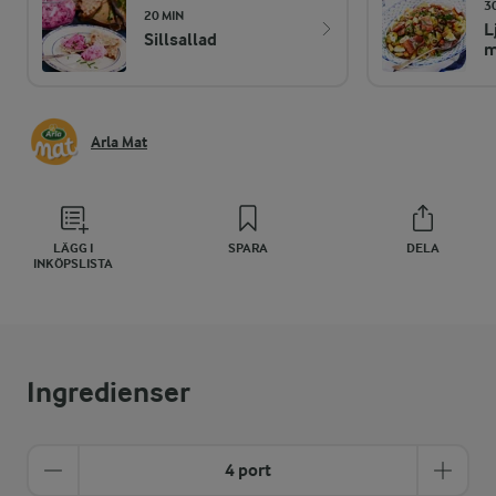
3
20 MIN
L
Sillsallad
m
Arla Mat
LÄGG I
SPARA
DELA
INKÖPSLISTA
Ingredienser
4 port