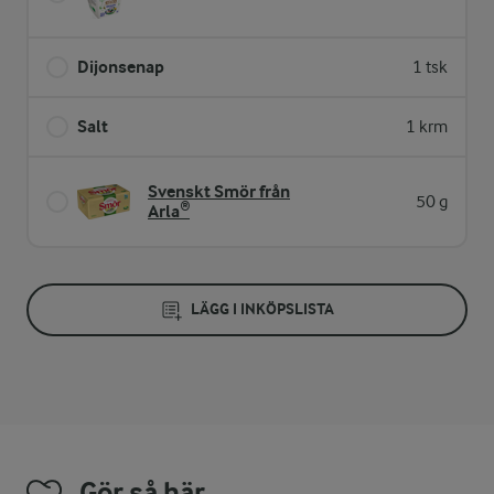
Dijonsenap
1 tsk
Salt
1 krm
Svenskt Smör från
50 g
Arla®
LÄGG I INKÖPSLISTA
Gör så här