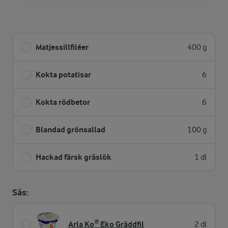
Matjessillfiléer
400 g
Kokta potatisar
6
Kokta rödbetor
6
Blandad grönsallad
100 g
Hackad färsk gräslök
1 dl
Sås:
Arla Ko® Eko Gräddfil
2 dl