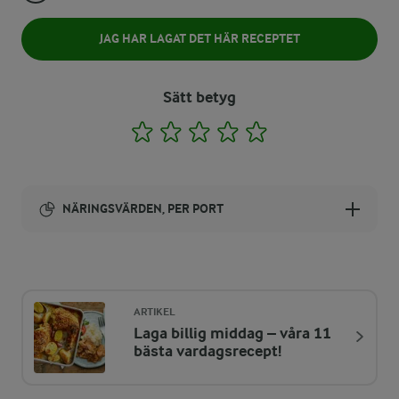
JAG HAR LAGAT DET HÄR RECEPTET
Sätt betyg
1
2
3
4
5
NÄRINGSVÄRDEN, PER PORT
Energi:
649 kcal
ARTIKEL
Laga billig middag – våra 11
ENERGIDISTRIBUTION %
NÄRINGSVÄRDEN PER PORT
bästa vardagsrecept!
-
8,2 g
Fiber: