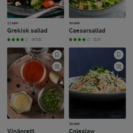
15 MIN
30 MIN
Grekisk sallad
Caesarsallad
(473)
(17)
30 MIN
Vinägrett
Coleslaw