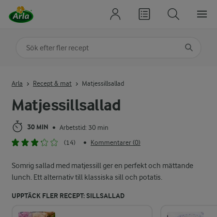
Sök på kategori eller ingrediens
Skriv in sökord för att få förslag
Arla
Recept & mat
Matjessillsallad
Matjessillsallad
30 MIN
Arbetstid: 30 min
•
(14)
Kommentarer (0)
•
Somrig sallad med matjessill ger en perfekt och mättande
lunch. Ett alternativ till klassiska sill och potatis.
UPPTÄCK FLER RECEPT: SILLSALLAD