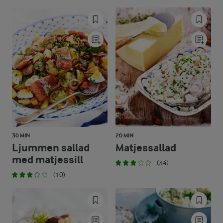
30 MIN
20 MIN
Ljummen sallad
Matjessallad
med matjessill
(34)
(10)