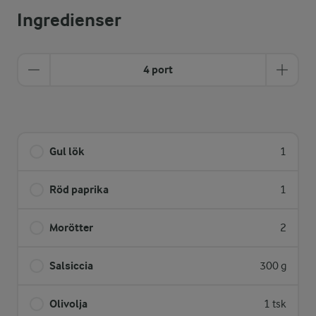
Ingredienser
4 port
Gul lök
1
Röd paprika
1
Morötter
2
Salsiccia
300 g
Olivolja
1 tsk