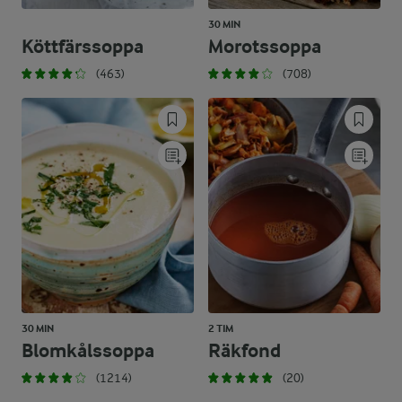
30 MIN
Köttfärssoppa
Morotssoppa
(463)
(708)
30 MIN
2 TIM
Blomkålssoppa
Räkfond
(1214)
(20)