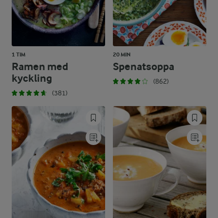
1 TIM
20 MIN
Ramen med
Spenatsoppa
kyckling
(862)
(381)