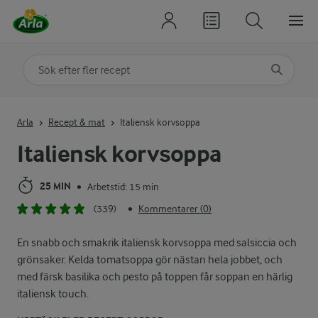
Sök på kategori eller ingrediens
Skriv in sökord för att få förslag
Arla
Recept & mat
Italiensk korvsoppa
Italiensk korvsoppa
25 MIN
Arbetstid: 15 min
•
(339)
Kommentarer (0)
•
En snabb och smakrik italiensk korvsoppa med salsiccia och
grönsaker. Kelda tomatsoppa gör nästan hela jobbet, och
med färsk basilika och pesto på toppen får soppan en härlig
italiensk touch.