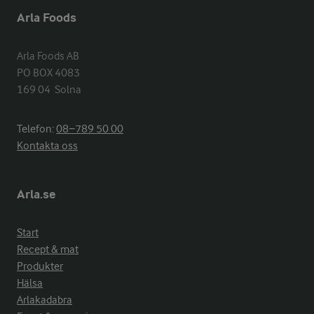
Arla Foods
Arla Foods AB

PO BOX 4083

169 04  Solna
Telefon:
08−789 50 00
Kontakta oss
Arla.se
Start
Recept & mat
Produkter
Hälsa
Arlakadabra