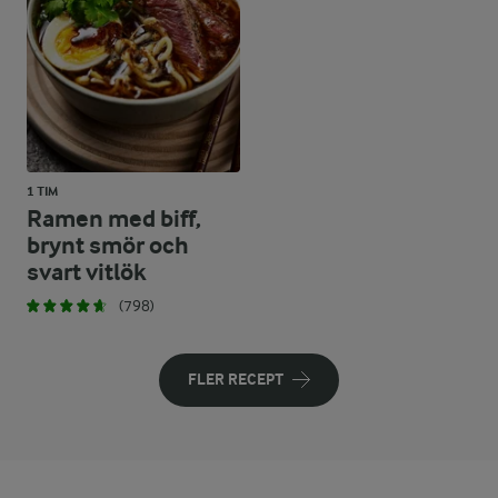
1 TIM
Ramen med biff,
brynt smör och
svart vitlök
(798)
FLER RECEPT