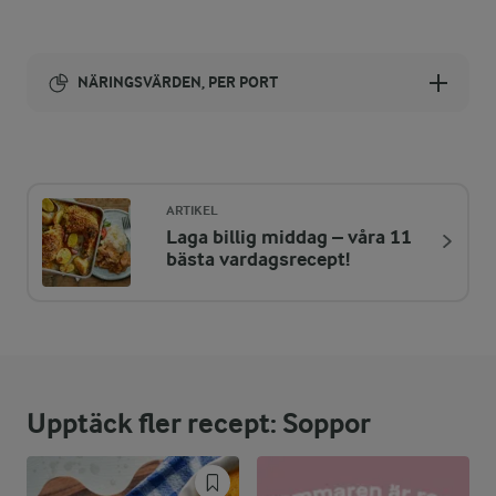
NÄRINGSVÄRDEN, PER PORT
Energi:
521 kcal
ARTIKEL
Laga billig middag – våra 11
ENERGIDISTRIBUTION %
NÄRINGSVÄRDEN PER PORT
bästa vardagsrecept!
-
3,4 g
Fiber:
19,1 %
24,5 g
Protein:
Upptäck fler recept: Soppor
46,6 %
27,4 g
Fett:
34,3 %
44 g
Kolhydrater: