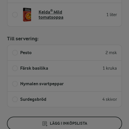
Kelda® Mild
1 liter
tomatsoppa
Till servering:
Pesto
2 msk
Färsk basilika
1 kruka
Nymalen svartpeppar
Surdegsbröd
4 skivor
LÄGG I INKÖPSLISTA