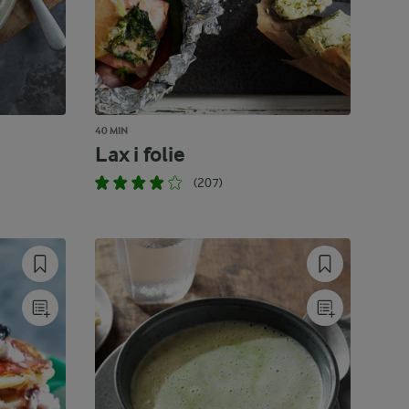
40 MIN
Lax i folie
(207)