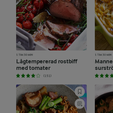
1 TIM 30 MIN
1 TIM 30 MIN
Lågtempererad rostbiff
Manne
med tomater
surst
(151)