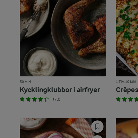
30 MIN
1 TIM 10 MIN
Kycklingklubbor i airfryer
Crêpes
(70)