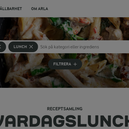
ÅLLBARHET
OM ARLA
LUNCH
Sök på kategori eller ingrediens
Skriv in sökord för att få förslag
FILTRERA
RECEPTSAMLING
VARDAGSLUNC