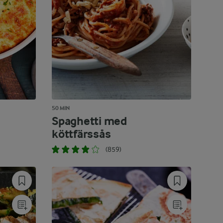
50 MIN
Spaghetti med
köttfärssås
(859)