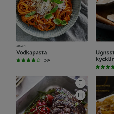
30 MIN
Vodkapasta
Ugnss
kyckli
(68)