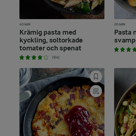
40 MIN
20 MIN
Krämig pasta med
Pasta 
kyckling, soltorkade
svamps
tomater och spenat
(94)