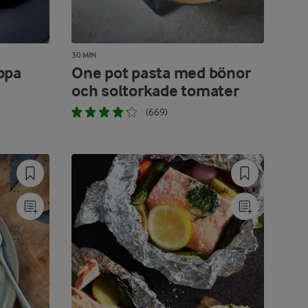
30 MIN
ppa
One pot pasta med bönor
och soltorkade tomater
(669)