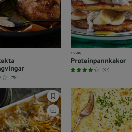
15 MIN
tekta
Proteinpannkakor
ngvingar
(63)
(78)