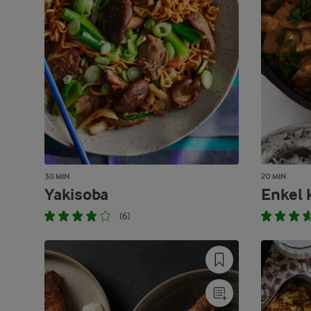
30 MIN
20 MIN
Yakisoba
Enkel 
(6)