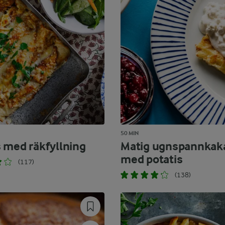
50 MIN
 med räkfyllning
Matig ugnspannkak
med potatis
(117)
(138)