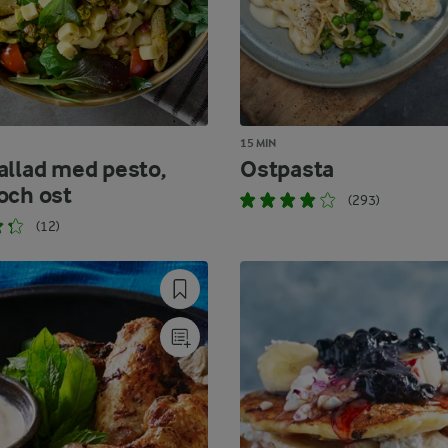
15 MIN
allad med pesto,
Ostpasta
och ost
(293)
(12)