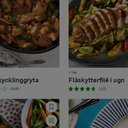
1 TIM
kycklinggryta
Fläskytterfilé i ugn
(548)
(10)