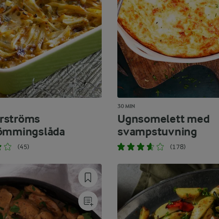
30 MIN
rströms
Ugnsomelett med
römmingslåda
svampstuvning
(45)
(178)