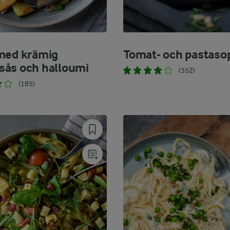
med krämig
Tomat- och pastaso
ås och halloumi
(352)
(185)