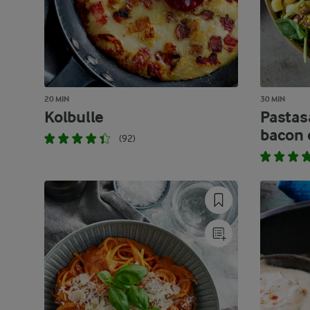
20 MIN
30 MIN
Kolbulle
Pastas
bacon 
(92)