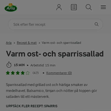
Sök på kategori eller ingrediens
Skriv in sökord för att få förslag
Arla
Recept & mat
Varm ost- och sparrissallad
Varm ost- och sparrissallad
15 MIN
Arbetstid: 15 min
•
(47)
Kommentarer (0)
•
Sparrissallad med grillad ost och härliga smaker av
medelhavet. Balsamico, timjan och nötter på toppen gör
salladen till ett mästerverk.
UPPTÄCK FLER RECEPT: SPARRIS