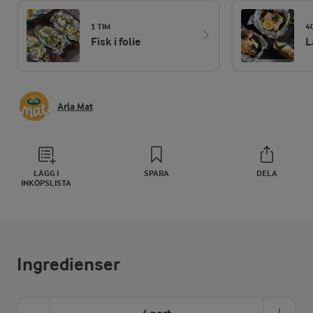
1 TIM
4
Fisk i folie
L
Arla Mat
LÄGG I
SPARA
DELA
INKÖPSLISTA
Ingredienser