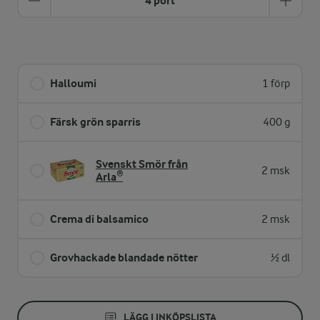
4 port
Halloumi
1 förp
Färsk grön sparris
400 g
Svenskt Smör från
2 msk
Arla®
Crema di balsamico
2 msk
Grovhackade blandade nötter
½ dl
LÄGG I INKÖPSLISTA