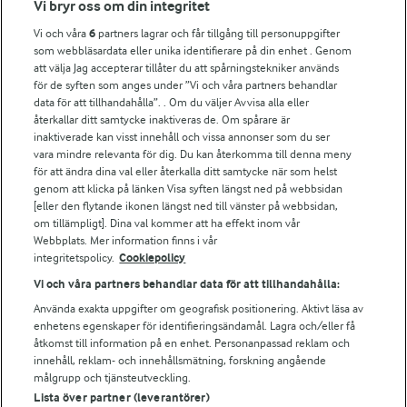
Vi bryr oss om din integritet
Vi och våra
6
partners lagrar och får tillgång till personuppgifter
För ägare
som webbläsardata eller unika identifierare på din enhet . Genom
att välja Jag accepterar tillåter du att spårningstekniker används
Arlas kundportal
för de syften som anges under ”Vi och våra partners behandlar
Arla.com
data för att tillhandahålla”. . Om du väljer Avvisa alla eller
Falbygdens Ost
återkallar ditt samtycke inaktiveras de. Om spårare är
Arla webbshop
inaktiverade kan visst innehåll och vissa annonser som du ser
vara mindre relevanta för dig. Du kan återkomma till denna meny
Bildbank
för att ändra dina val eller återkalla ditt samtycke när som helst
genom att klicka på länken Visa syften längst ned på webbsidan
[eller den flytande ikonen längst ned till vänster på webbsidan,
om tillämpligt]. Dina val kommer att ha effekt inom vår
Följ oss
Webbplats. Mer information finns i vår
integritetspolicy.
Cookiepolicy
Vi och våra partners behandlar data för att tillhandahålla:
Använda exakta uppgifter om geografisk positionering. Aktivt läsa av
enhetens egenskaper för identifieringsändamål. Lagra och/eller få
åtkomst till information på en enhet. Personanpassad reklam och
innehåll, reklam- och innehållsmätning, forskning angående
målgrupp och tjänsteutveckling.
Lista över partner (leverantörer)
© 2026 Arla Foods