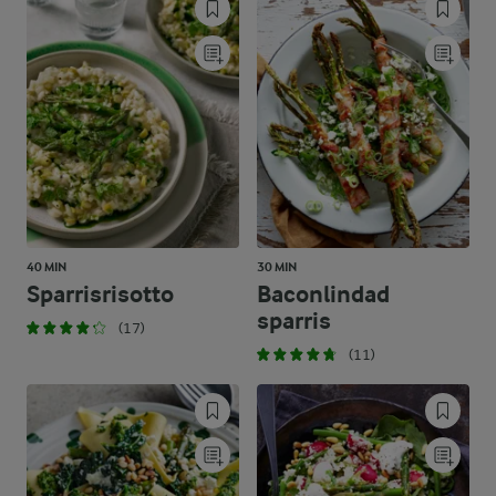
40 MIN
30 MIN
Sparrisrisotto
Baconlindad
sparris
(17)
(11)