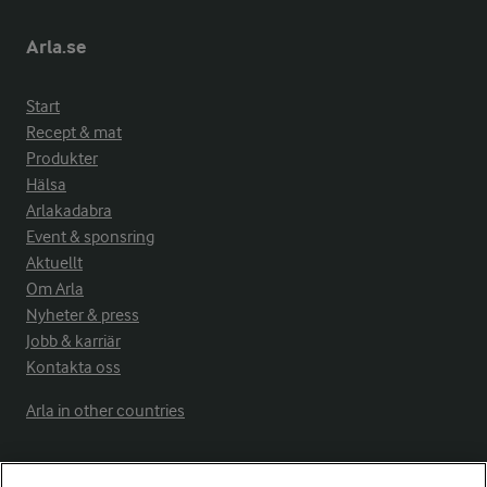
Arla.se
Start
Recept & mat
Produkter
Hälsa
Arlakadabra
Event & sponsring
Aktuellt
Om Arla
Nyheter & press
Jobb & karriär
Kontakta oss
Arla in other countries
Fler Arlasajter