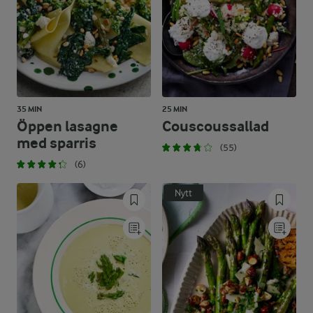
35 MIN
25 MIN
Öppen lasagne
Couscoussallad
med sparris
(55)
(6)
Nytt