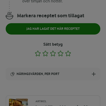
över timjan och nötter.
Markera receptet som tillagat
JAG HAR LAGAT DET HÄR RECEPTET
Sätt betyg
1
2
3
4
5
NÄRINGSVÄRDEN, PER PORT
Energi:
266 kcal
ARTIKEL