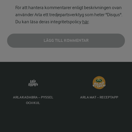
För att hantera kommentarer enligt beskrivningen ovan
använder Arla ett tredjepartsverktyg som heter "Disqus".
Du kan läsa deras integritetspolicy
här
.
LÄGG TILL KOMMENTAR
ARLAKADABRA – PYSSEL
ARLA MAT – RECEPTAPP
OCH KUL