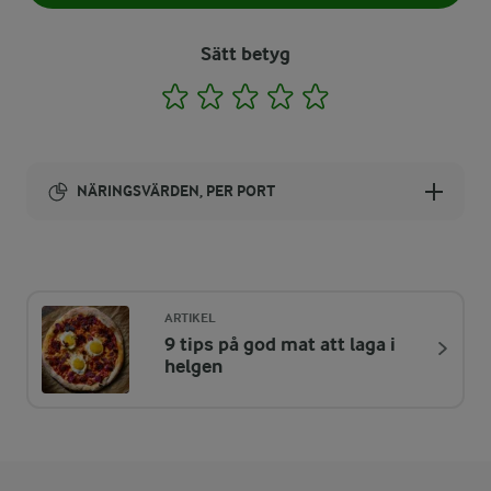
Sätt betyg
1
2
3
4
5
NÄRINGSVÄRDEN, PER PORT
Energi:
460 kcal
ARTIKEL
9 tips på god mat att laga i
ENERGIDISTRIBUTION %
NÄRINGSVÄRDEN PER PORT
helgen
-
5 g
Fiber:
27,2 %
30,8 g
Protein: