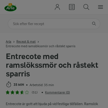
Sök på kategori eller ingrediens
Skriv in sökord för att få förslag
Arla
Recept & mat
Entrecote med ramslökssmör och råstekt sparris
Entrecote med
ramslökssmör och råstekt
sparris
35 MIN
Arbetstid: 35 min
•
(51)
Kommentarer (0)
•
Entrecote är gott att bjuda på vid festliga tillfällen. Ramslök