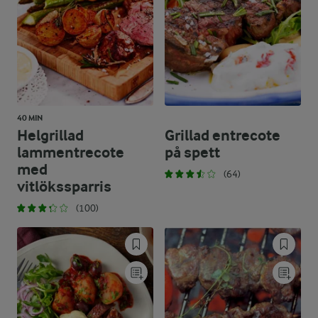
40 MIN
Helgrillad
Grillad entrecote
lammentrecote
på spett
med
(64)
vitlökssparris
(100)