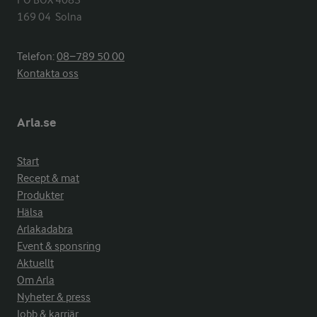
PO BOX 4083

169 04  Solna
Telefon:
08−789 50 00
Kontakta oss
Arla.se
Start
Recept & mat
Produkter
Hälsa
Arlakadabra
Event & sponsring
Aktuellt
Om Arla
Nyheter & press
Jobb & karriär