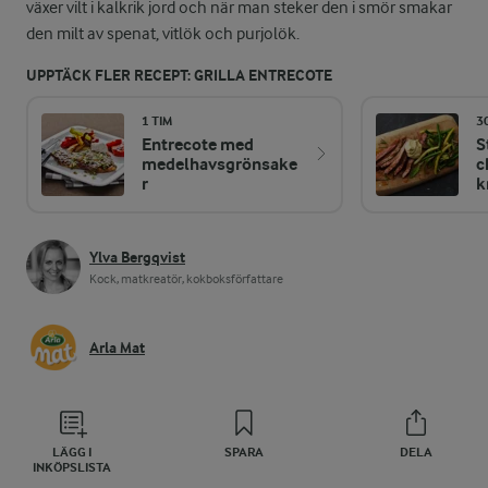
växer vilt i kalkrik jord och när man steker den i smör smakar
den milt av spenat, vitlök och purjolök.
UPPTÄCK FLER RECEPT: GRILLA ENTRECOTE
1 TIM
3
Entrecote med
S
medelhavsgrönsake
c
r
k
Ylva Bergqvist
Kock, matkreatör, kokboksförfattare
Arla Mat
LÄGG I
SPARA
DELA
INKÖPSLISTA