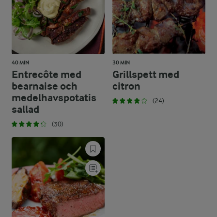
40 MIN
30 MIN
Entrecôte med
Grillspett med
bearnaise och
citron
medelhavspotatis
(24)
sallad
(30)