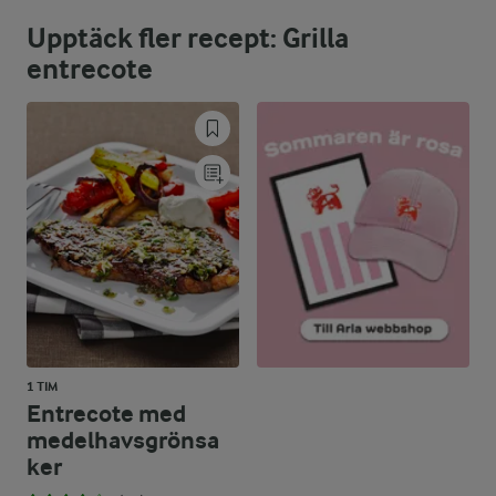
Upptäck fler recept: Grilla
67 %
34,8 g
Fett:
entrecote
5,8 %
6,6 g
Kolhydrater:
1 TIM
Entrecote med
medelhavsgrönsa
ker