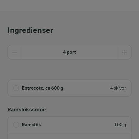
Ingredienser
4 port
Entrecote, ca 600 g
4 skivor
Ramslökssmör:
Ramslök
100 g