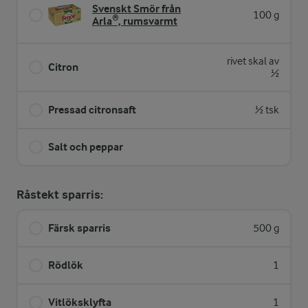
Svenskt Smör från
100 g
Arla®, rumsvarmt
rivet skal av
Citron
½
Pressad citronsaft
½ tsk
Salt och peppar
Råstekt sparris:
Färsk sparris
500 g
Rödlök
1
Vitlöksklyfta
1