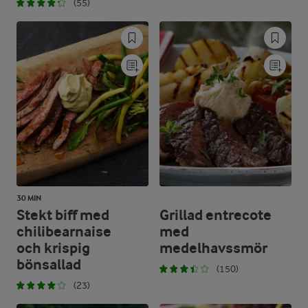
(55)
30 MIN
Stekt biff med
Grillad entrecote
chilibearnaise
med
och krispig
medelhavssmör
bönsallad
(150)
(23)