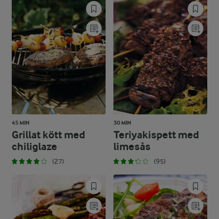
45 MIN
30 MIN
Grillat kött med
Teriyakispett med
chiliglaze
limesås
(27)
(95)