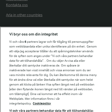
Kontakta oss
Arla in other countries
Fler Arlasajter
Vi bryr oss om din integritet
Vi och våra
6
partners lagrar och får tillgång till personuppgifter
För ägare
som webbläsardata eller unika identifierare på din enhet . Genom
att välja Jag accepterar tillåter du att spårningstekniker används
Arlas kundportal
för de syften som anges under ”Vi och våra partners behandlar
Arla.com
data för att tillhandahålla”. . Om du väljer Avvisa alla eller
Falbygdens Ost
återkallar ditt samtycke inaktiveras de. Om spårare är
Arla webbshop
inaktiverade kan visst innehåll och vissa annonser som du ser
vara mindre relevanta för dig. Du kan återkomma till denna meny
Bildbank
för att ändra dina val eller återkalla ditt samtycke när som helst
genom att klicka på länken Visa syften längst ned på webbsidan
[eller den flytande ikonen längst ned till vänster på webbsidan,
om tillämpligt]. Dina val kommer att ha effekt inom vår
Följ oss
Webbplats. Mer information finns i vår
integritetspolicy.
Cookiepolicy
Vi och våra partners behandlar data för att tillhandahålla: