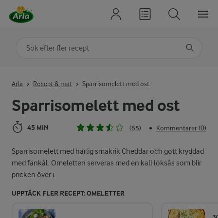
Sök på kategori eller ingrediens
Skriv in sökord för att få förslag
Arla
Recept & mat
Sparrisomelett med ost
Sparrisomelett med ost
45 MIN
(65)
Kommentarer (0)
•
Sparrisomelett med härlig smakrik Cheddar och gott kryddad
med fänkål. Omeletten serveras med en kall löksås som blir
pricken över i.
UPPTÄCK FLER RECEPT: OMELETTER
3