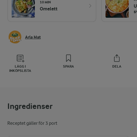
10 MIN
U
Omelett
s
Arla Mat
LÄGG I
SPARA
DELA
INKÖPSLISTA
Ingredienser
Receptet gäller för 3 port