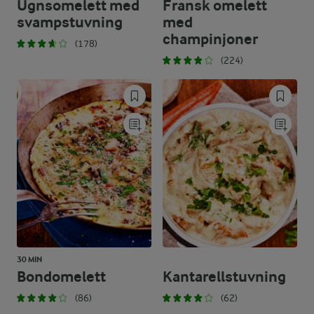
Ugnsomelett med
Fransk omelett
svampstuvning
med
champinjoner
(178)
(224)
30 MIN
Bondomelett
Kantarellstuvning
(86)
(62)