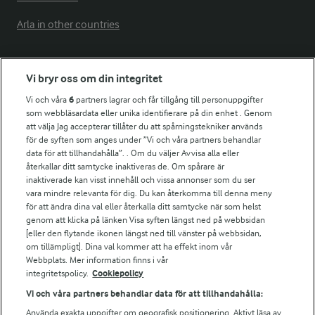
Arla in other countries
Fler Arlasajter
Vi bryr oss om din integritet
Vi och våra
6
partners lagrar och får tillgång till personuppgifter
För ägare
som webbläsardata eller unika identifierare på din enhet . Genom
att välja Jag accepterar tillåter du att spårningstekniker används
Arlas kundportal
för de syften som anges under ”Vi och våra partners behandlar
Arla.com
data för att tillhandahålla”. . Om du väljer Avvisa alla eller
Falbygdens Ost
återkallar ditt samtycke inaktiveras de. Om spårare är
Arla webbshop
inaktiverade kan visst innehåll och vissa annonser som du ser
vara mindre relevanta för dig. Du kan återkomma till denna meny
Bildbank
för att ändra dina val eller återkalla ditt samtycke när som helst
genom att klicka på länken Visa syften längst ned på webbsidan
[eller den flytande ikonen längst ned till vänster på webbsidan,
om tillämpligt]. Dina val kommer att ha effekt inom vår
Följ oss
Webbplats. Mer information finns i vår
integritetspolicy.
Cookiepolicy
Vi och våra partners behandlar data för att tillhandahålla:
Använda exakta uppgifter om geografisk positionering. Aktivt läsa av