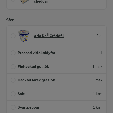
cheddar
Sås:
Arla Ko® Gräddfil
2 dl
Pressad vitlöksklyfta
1
Finhackad gul lök
1 msk
Hackad färsk gräslök
2 msk
Salt
1 krm
Svartpeppar
1 krm