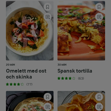
20 MIN
30 MIN
Omelett med ost
Spansk tortilla
och skinka
(63)
(77)