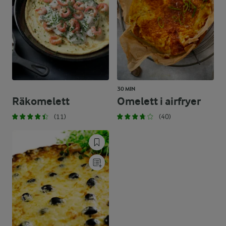
30 MIN
Räkomelett
Omelett i airfryer
(11)
(40)