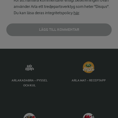
För att hantera kommentarer enligt beskrivningen ovan
använder Arla ett tredjepartsverktyg som heter "Disqus".
Du kan läsa deras integritetspolicy
här
.
LÄGG TILL KOMMENTAR
ARLAKADABRA – PYSSEL
ARLA MAT – RECEPTAPP
OCH KUL