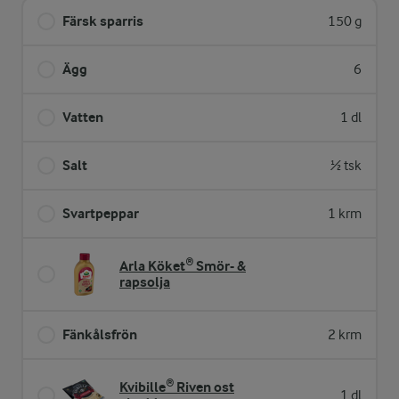
Färsk sparris
150 g
Ägg
6
Vatten
1 dl
Salt
½ tsk
Svartpeppar
1 krm
Arla Köket® Smör- &
rapsolja
Fänkålsfrön
2 krm
Kvibille® Riven ost
1 dl