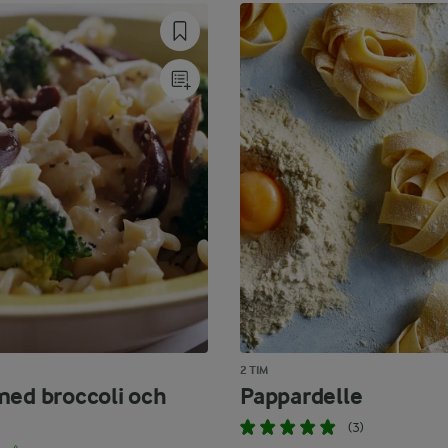
2 TIM
med broccoli och
Pappardelle
(3)