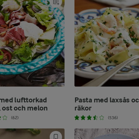
 med lufttorkad
Pasta med laxsås o
, ost och melon
räkor
(62)
(536)