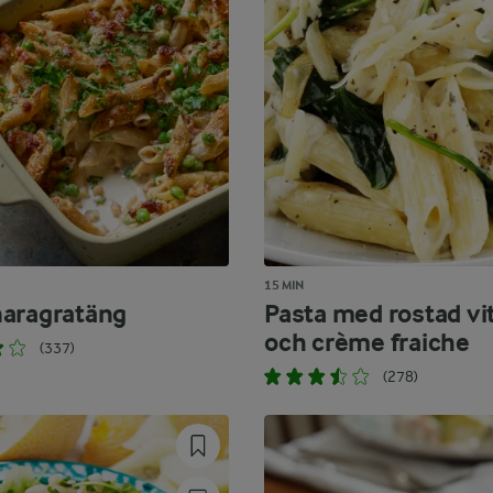
15 MIN
aragratäng
Pasta med rostad vi
och crème fraiche
(337)
(278)