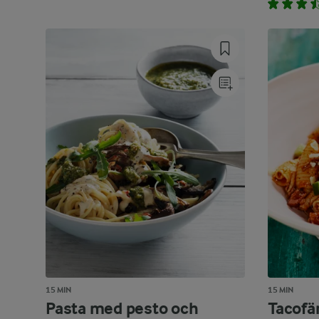
15 MIN
15 MIN
Pasta med pesto och
Tacofä