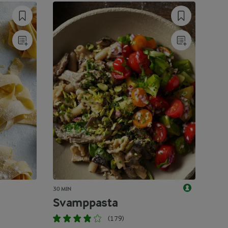
30 MIN
Svamppasta
(179)