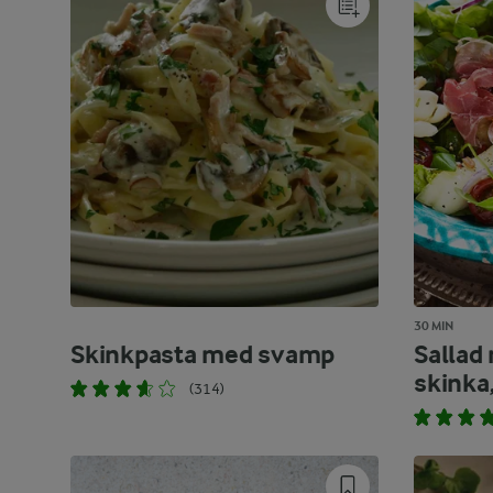
30 MIN
Skinkpasta med svamp
Sallad
skinka
(314)