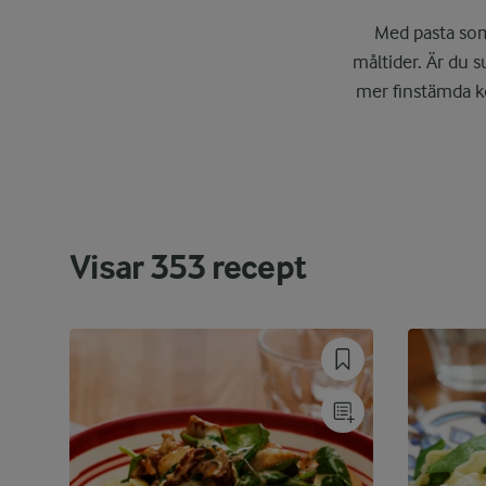
Med pasta som 
måltider. Är du s
mer finstämda ko
Visar
353
recept