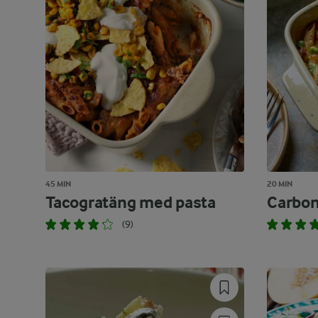
45 MIN
20 MIN
Tacogratäng med pasta
Carbon
(9)