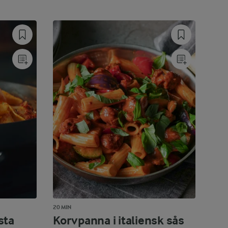
20 MIN
sta
Korvpanna i italiensk sås