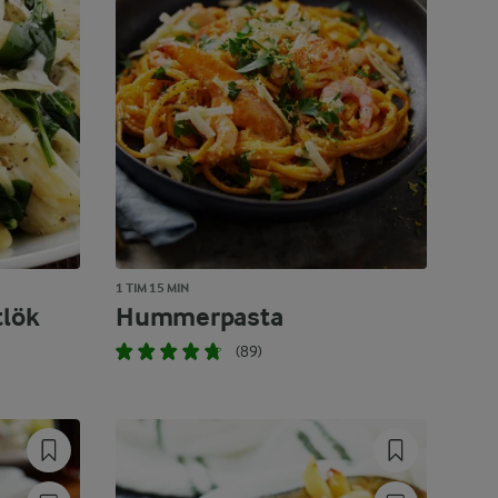
1 TIM 15 MIN
tlök
Hummerpasta
(89)