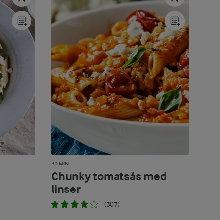
30 MIN
Chunky tomatsås med
linser
(307)