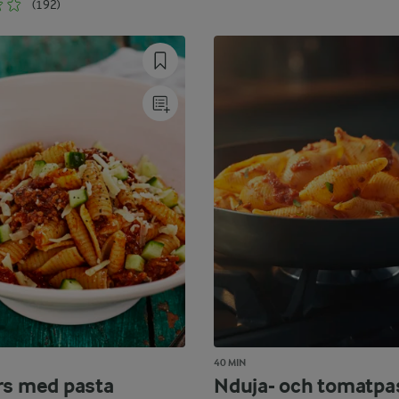
(192)
40 MIN
rs med pasta
Nduja- och tomatpa