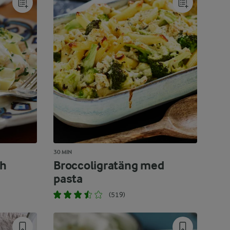
30 MIN
ch
Broccoligratäng med
pasta
(519)