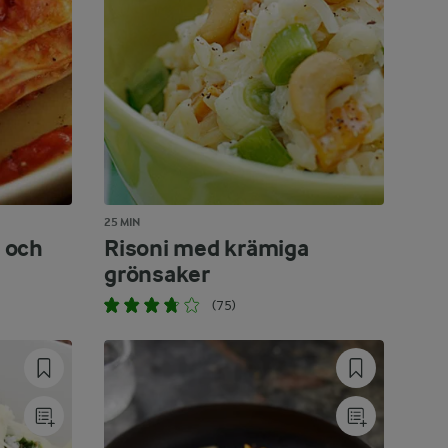
25 MIN
 och
Risoni med krämiga
grönsaker
(75)