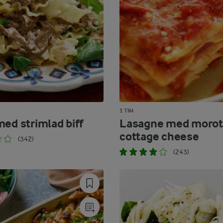
1 TIM
med strimlad biff
Lasagne med morot
cottage cheese
(342)
(243)