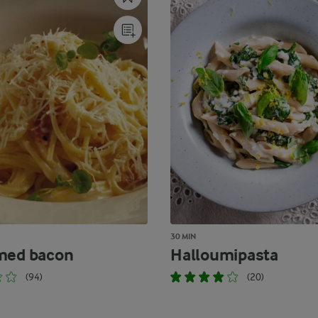
30 MIN
med bacon
Halloumipasta
(94)
(20)