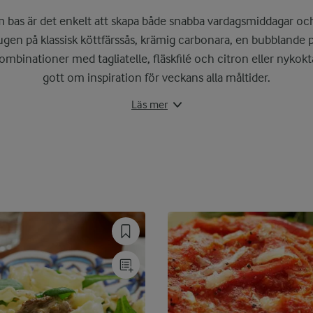
Har du också stått vid pastahyllan i
bas är det enkelt att skapa både snabba vardagsmiddagar och 
Något annat som kan vara klurigt 
ugen på klassisk köttfärssås, krämig carbonara, en bubblande 
mbinationer med tagliatelle, fläskfilé och citron eller nykokta
I vår
pastaskola
hittar du alla våra t
gott om inspiration för veckans alla måltider.
Läs mer