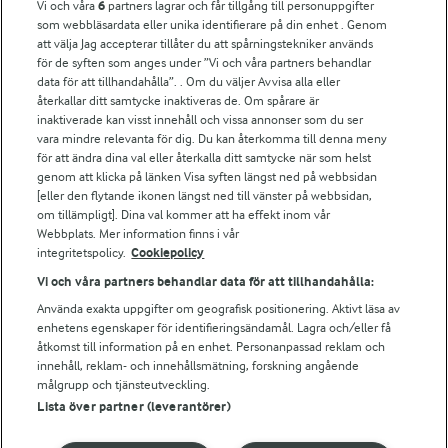
Vi och våra
6
partners lagrar och får tillgång till personuppgifter
Fler Arlasajter
som webbläsardata eller unika identifierare på din enhet . Genom
att välja Jag accepterar tillåter du att spårningstekniker används
för de syften som anges under ”Vi och våra partners behandlar
För ägare
data för att tillhandahålla”. . Om du väljer Avvisa alla eller
Arlas kundportal
återkallar ditt samtycke inaktiveras de. Om spårare är
Arla.com
inaktiverade kan visst innehåll och vissa annonser som du ser
vara mindre relevanta för dig. Du kan återkomma till denna meny
Falbygdens Ost
för att ändra dina val eller återkalla ditt samtycke när som helst
Arla webbshop
genom att klicka på länken Visa syften längst ned på webbsidan
Bildbank
[eller den flytande ikonen längst ned till vänster på webbsidan,
om tillämpligt]. Dina val kommer att ha effekt inom vår
Webbplats. Mer information finns i vår
integritetspolicy.
Cookiepolicy
Följ oss
Vi och våra partners behandlar data för att tillhandahålla:
Använda exakta uppgifter om geografisk positionering. Aktivt läsa av
enhetens egenskaper för identifieringsändamål. Lagra och/eller få
åtkomst till information på en enhet. Personanpassad reklam och
innehåll, reklam- och innehållsmätning, forskning angående
målgrupp och tjänsteutveckling.
Lista över partner (leverantörer)