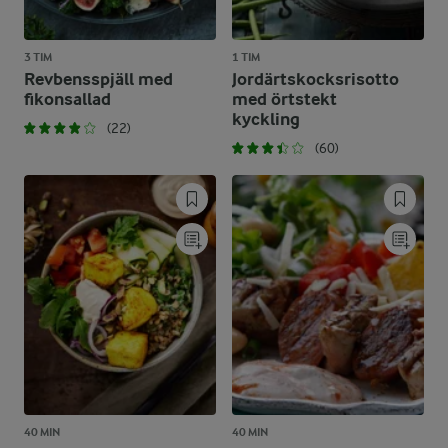
3 TIM
1 TIM
Revbensspjäll med
Jordärtskocksrisotto
fikonsallad
med örtstekt
kyckling
(22)
(60)
40 MIN
40 MIN