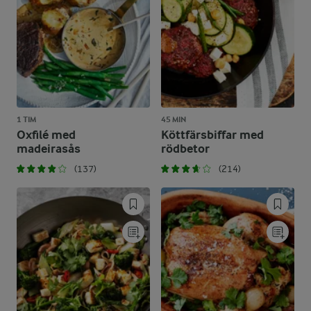
1 TIM
45 MIN
Oxfilé med
Köttfärsbiffar med
madeirasås
rödbetor
(137)
(214)