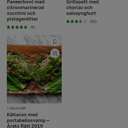
Paneerbowl med
Grillspett med
citronmarinerad
chorizo och
zucchini och
salsayoghurt
pistagenötter
(85)
(6)
1 TIM 20 MIN
Kåltacos med
portabellosvamp –
Årets Rätt 2019