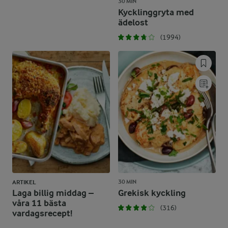
30 MIN
Kycklinggryta med
ädelost
(1994)
30 MIN
ARTIKEL
Laga billig middag –
Grekisk kyckling
våra 11 bästa
(316)
vardagsrecept!