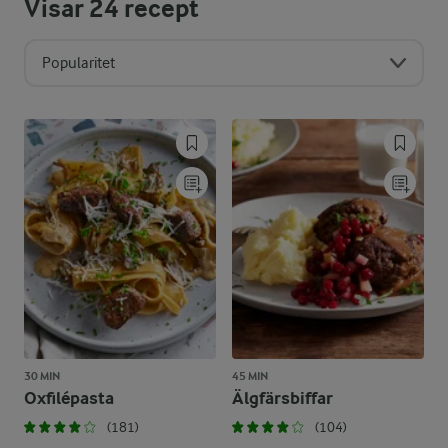
Visar
24
recept
Popularitet
30 MIN
45 MIN
Oxfilépasta
Älgfärsbiffar
(181)
(104)