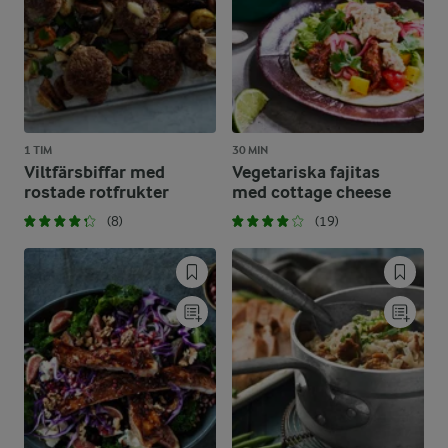
1 TIM
30 MIN
Viltfärsbiffar med
Vegetariska fajitas
rostade rotfrukter
med cottage cheese
(8)
(19)