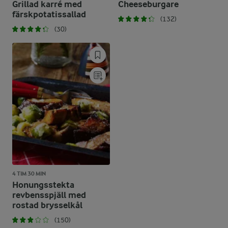
Grillad karré med
Cheeseburgare
färskpotatissallad
(132)
(30)
4 TIM 30 MIN
Honungsstekta
revbensspjäll med
rostad brysselkål
(150)