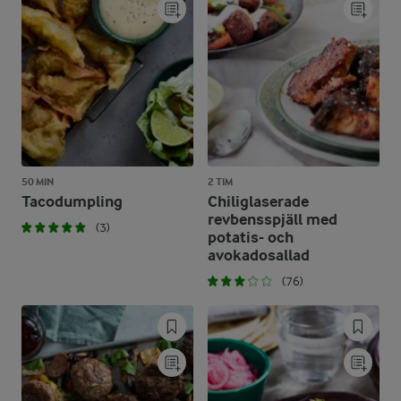
50 MIN
2 TIM
Tacodumpling
Chiliglaserade
revbensspjäll med
(3)
potatis- och
avokadosallad
(76)