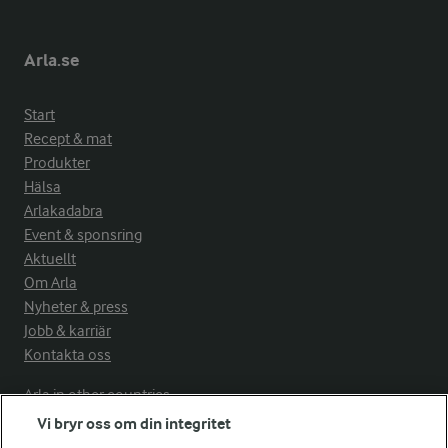
Arla.se
Start
Recept & mat
Produkter
Hälsa
Arlakadabra
Event & sponsring
Aktuellt
Om Arla
Nyheter & press
Jobb & karriär
Kontakta oss
Arla in other countries
Vi bryr oss om din integritet