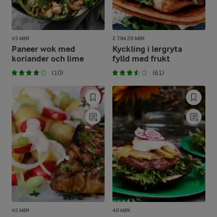
45 MIN
2 TIM 20 MIN
Paneer wok med
Kyckling i lergryta
koriander och lime
fylld med frukt
(10)
(61)
45 MIN
40 MIN