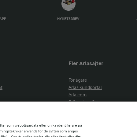
TAPP
NYHETSBREV
Fler Arlasajter
För ägare
at
Arlas kundportal
Arla.com
Falbygdens Ost
Arla webbshop
nsring
Bildbank
ifter som webbläsardata eller unika identifierare på
pårningstekniker används för de syften som anges
la”. . Om du väljer Avvisa alla eller återkallar ditt