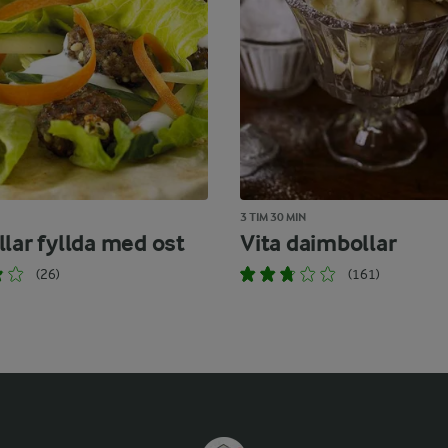
3 TIM 30 MIN
lar fyllda med ost
Vita daimbollar
(26)
(161)