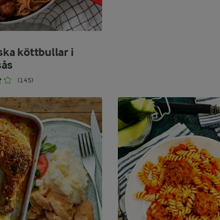
ska köttbullar i
sås
(145)