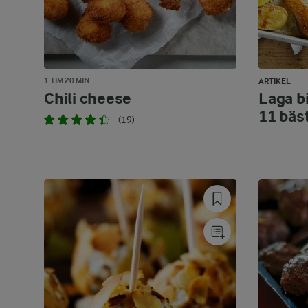
1 TIM 20 MIN
ARTIKEL
Chili cheese
Laga bi
11 bäs
(19)