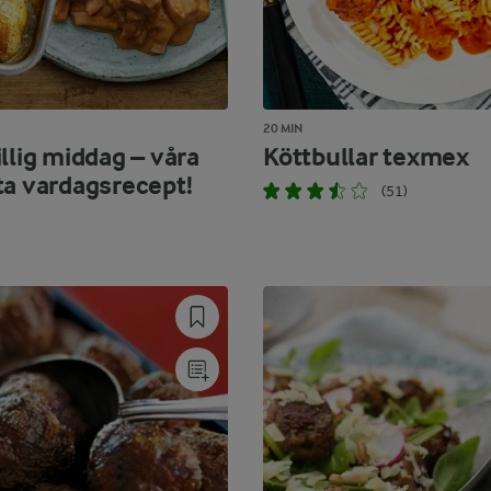
20 MIN
llig middag – våra
Köttbullar texmex
ta vardagsrecept!
(51)