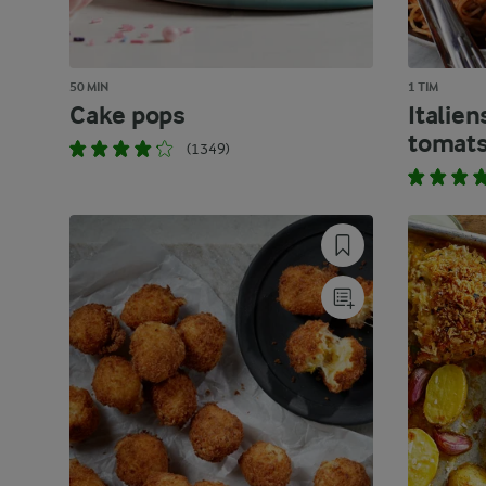
50 MIN
1 TIM
Cake pops
Italien
tomat
(1349)