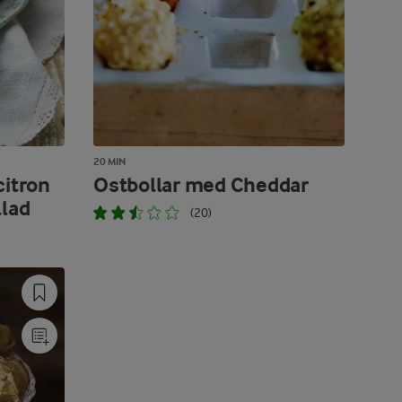
20 MIN
citron
Ostbollar med Cheddar
llad
(20)