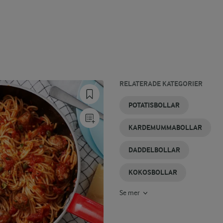
RELATERADE KATEGORIER
DESSERTOST
OSTBRICKA
OSTKAKA
CHÈVRE
OSTSÅS
OST
POTATISBOLLAR
KARDEMUMMABOLLAR
DADDELBOLLAR
KOKOSBOLLAR
Se mer