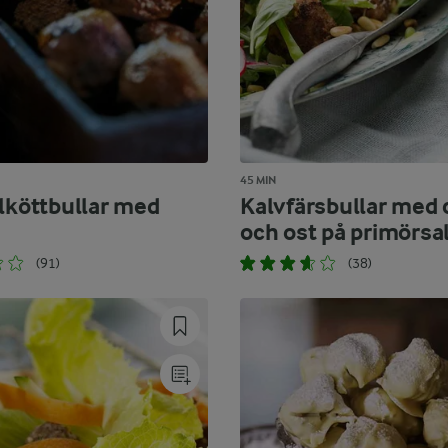
45 MIN
ulköttbullar med
Kalvfärsbullar med 
och ost på primörsa
(91)
(38)