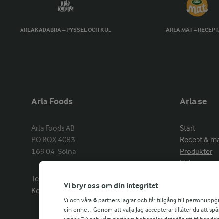
ARLAKADABRA – PYSSEL OCH KUL
ARLA MAT – RECEP
Arla Foods
Arla.se
Arla Foods AB

Start
PO BOX 4083

Recept & m
169 04  Solna
Produkter
Hälsa
Arlakadabra
Telefon:
08−789 50 00
Vi bryr oss om din integritet
Event & spo
Kontakta oss
Aktuellt
Vi och våra
6
partners lagrar och får tillgång till personuppg
din enhet . Genom att välja Jag accepterar tillåter du att s
Om Arla
under ”Vi och våra partners behandlar data för att tillhandahål