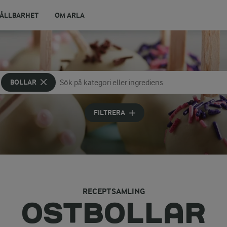
ÅLLBARHET
OM ARLA
BOLLAR
Sök på kategori eller ingrediens
Skriv in sökord för att få förslag
FILTRERA
RECEPTSAMLING
OSTBOLLAR