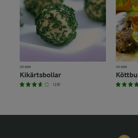
20 MIN
40 MIN
Kikärtsbollar
Köttbul
(18)