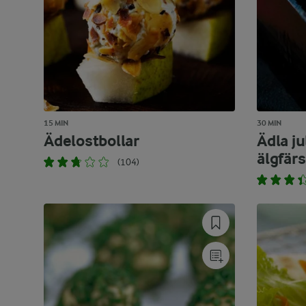
15 MIN
30 MIN
Ädelostbollar
Ädla j
älgfärs
(104)