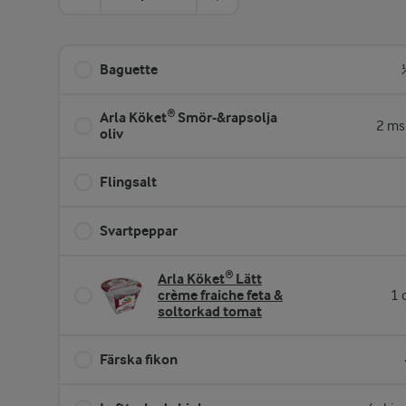
Baguette
Arla Köket® Smör-&rapsolja
2 ms
oliv
Flingsalt
Svartpeppar
Arla Köket® Lätt
crème fraiche feta &
1 
soltorkad tomat
Färska fikon