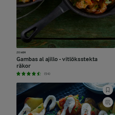
20 MIN
Gambas al ajillo - vitlöksstekta
räkor
(54)