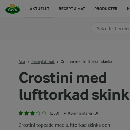
AKTUELLT
RECEPT & MAT
PRODUKTER
H
Sök på kategori elle
Skriv in sökord för at
Arla
Recept & mat
Crostini med lufttorkad skinka
Crostini med
lufttorkad skin
(259)
Kommentarer (0)
•
Crostini toppade med lufttorkad skinka och