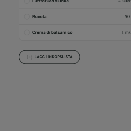
Lufttorkad skinka
4 skiv
Rucola
50 
Crema di balsamico
1 ms
LÄGG I INKÖPSLISTA