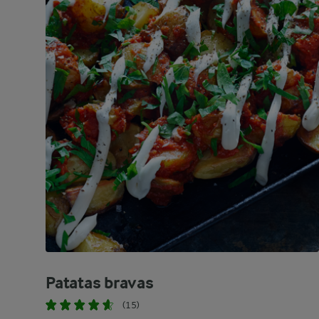
Patatas bravas
(15)