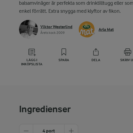
balsamvinäger är perfekta som drinktilltugg eller so
enkel förrätt. Extra snygga med klyftor av fikon.
Viktor Westerlind
Arla Mat
Årets kock 2009
LÄGG I
SPARA
DELA
SKRIV 
INKÖPSLISTA
Ingredienser
4 port