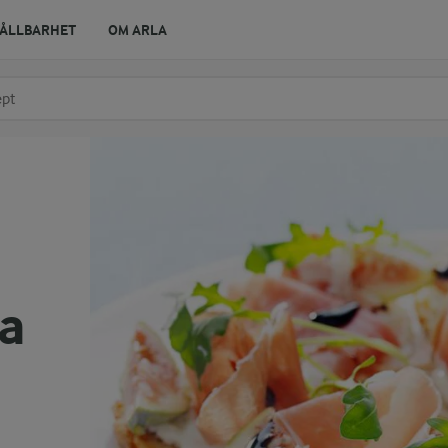
ÅLLBARHET
OM ARLA
r ingrediens
t få förslag
ka