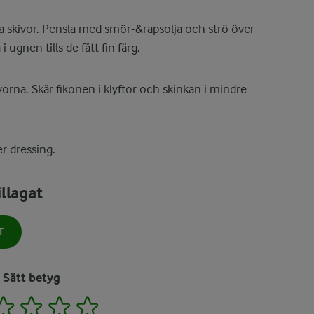
a skivor. Pensla med smör-&rapsolja och strö över
 ugnen tills de fått fin färg.
orna. Skär fikonen i klyftor och skinkan i mindre
r dressing.
llagat
T
Sätt betyg
2
3
4
5