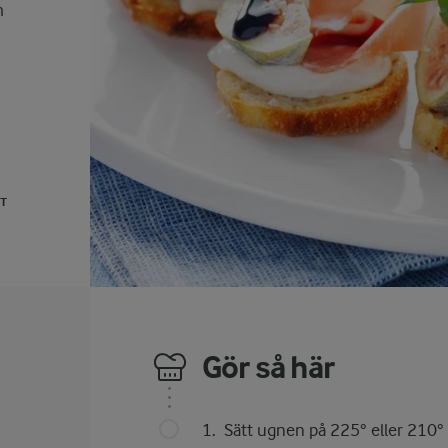
m
UT
Gör så här
Sätt ugnen på 225° eller 210° 