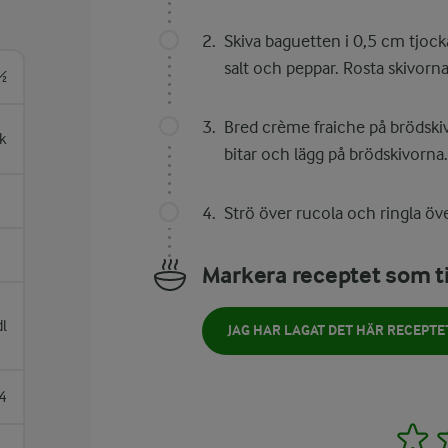
Skiva baguetten i 0,5 cm tjock
salt och peppar. Rosta skivorna i
½
Bred crème fraiche på brödskiv
k
bitar och lägg på brödskivorna.
Strö över rucola och ringla öve
Markera receptet som ti
dl
JAG HAR LAGAT DET HÄR RECEPTE
4
1