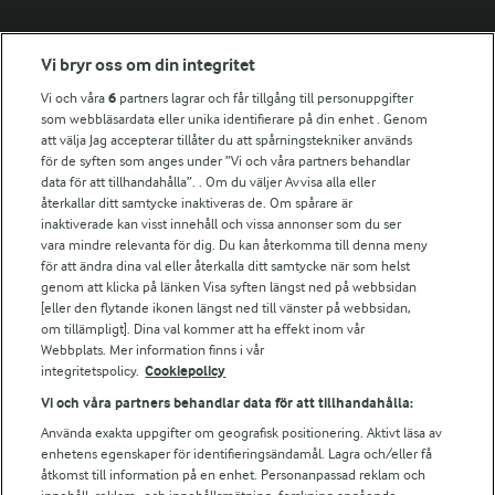
Fler Arlasajter
Vi bryr oss om din integritet
Vi och våra
6
partners lagrar och får tillgång till personuppgifter
För ägare
som webbläsardata eller unika identifierare på din enhet . Genom
att välja Jag accepterar tillåter du att spårningstekniker används
Arlas kundportal
för de syften som anges under ”Vi och våra partners behandlar
Arla.com
data för att tillhandahålla”. . Om du väljer Avvisa alla eller
Falbygdens Ost
återkallar ditt samtycke inaktiveras de. Om spårare är
Arla webbshop
inaktiverade kan visst innehåll och vissa annonser som du ser
vara mindre relevanta för dig. Du kan återkomma till denna meny
Bildbank
för att ändra dina val eller återkalla ditt samtycke när som helst
genom att klicka på länken Visa syften längst ned på webbsidan
[eller den flytande ikonen längst ned till vänster på webbsidan,
om tillämpligt]. Dina val kommer att ha effekt inom vår
Följ oss
Webbplats. Mer information finns i vår
integritetspolicy.
Cookiepolicy
Vi och våra partners behandlar data för att tillhandahålla:
Använda exakta uppgifter om geografisk positionering. Aktivt läsa av
enhetens egenskaper för identifieringsändamål. Lagra och/eller få
åtkomst till information på en enhet. Personanpassad reklam och