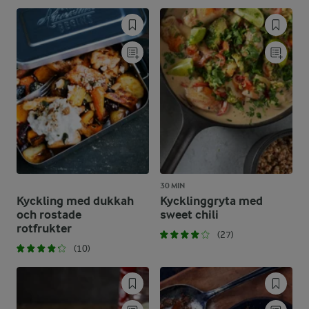
30 MIN
Kyckling med dukkah
Kycklinggryta med
och rostade
sweet chili
rotfrukter
(27)
(10)