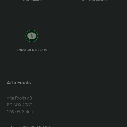
NYHETSBREV
ARLA WEBBSHOP
KONSUMENTFORUM
Arla Foods
Arla Foods AB

PO BOX 4083

169 04  Solna