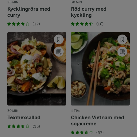
25 MIN
30 MIN
Kycklingröra med
Röd curry med
curry
kyckling
(17)
(10)
30 MIN
1 TIM
Texmexsallad
Chicken Vietnam med
sojacrème
(15)
(57)