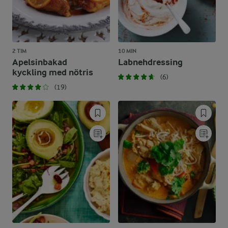
2 TIM
10 MIN
Apelsinbakad
Labnehdressing
kyckling med nötris
(6)
(19)