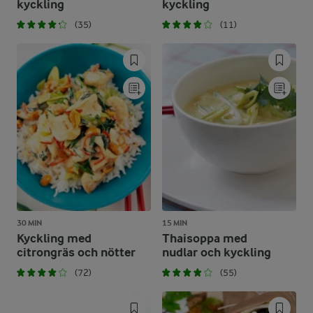
kyckling
kyckling
(35)
(11)
30 MIN
15 MIN
Kyckling med
Thaisoppa med
citrongräs och nötter
nudlar och kyckling
(72)
(55)