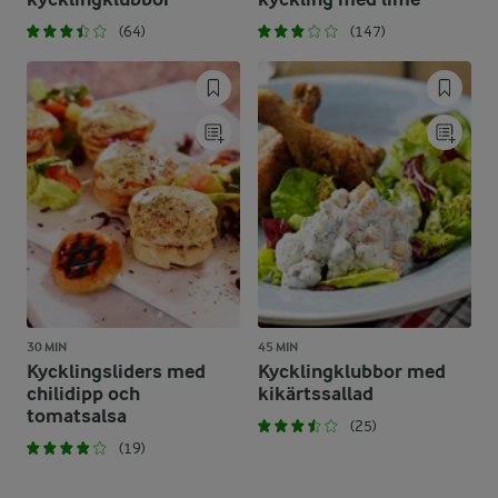
(64)
(147)
30 MIN
45 MIN
Kycklingsliders med
Kycklingklubbor med
chilidipp och
kikärtssallad
tomatsalsa
(25)
(19)