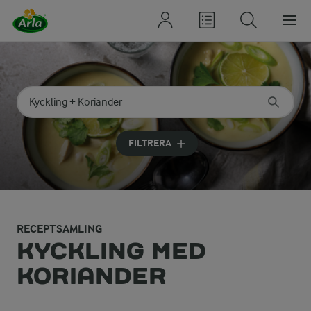
Sök på kategori eller ingrediens
Skriv in sökord för att få förslag
FILTRERA
RECEPTSAMLING
KYCKLING MED
KORIANDER