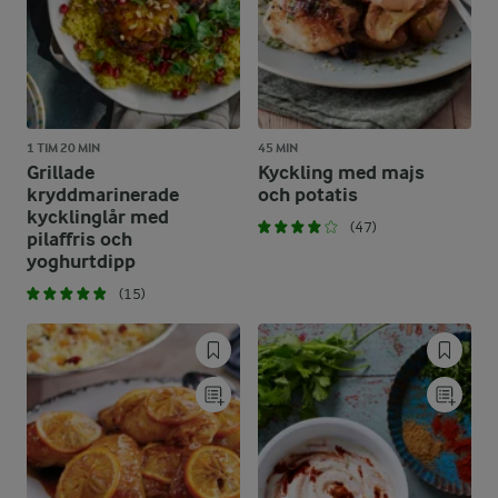
1 TIM 20 MIN
45 MIN
Grillade
Kyckling med majs
kryddmarinerade
och potatis
kycklinglår med
(47)
pilaffris och
yoghurtdipp
(15)