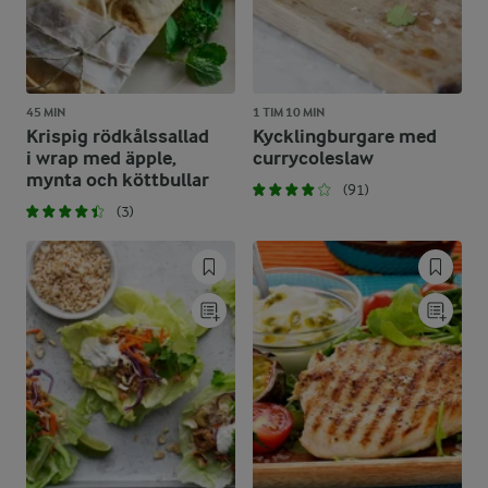
45 MIN
1 TIM 10 MIN
Krispig rödkålssallad
Kycklingburgare med
i wrap med äpple,
currycoleslaw
mynta och köttbullar
(91)
(3)