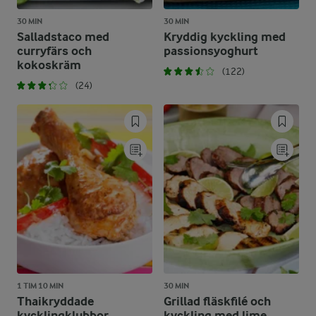
30 MIN
30 MIN
Salladstaco med
Kryddig kyckling med
curryfärs och
passionsyoghurt
kokoskräm
(122)
(24)
1 TIM 10 MIN
30 MIN
Thaikryddade
Grillad fläskfilé och
kycklingklubbor
kyckling med lime