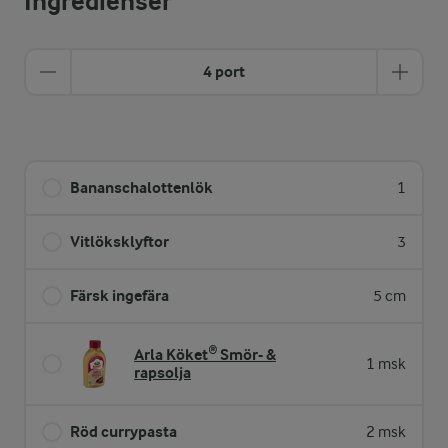
Ingredienser
4 port
Bananschalottenlök
1
Vitlöksklyftor
3
Färsk ingefära
5 cm
Arla Köket® Smör- &
1 msk
rapsolja
Röd currypasta
2 msk