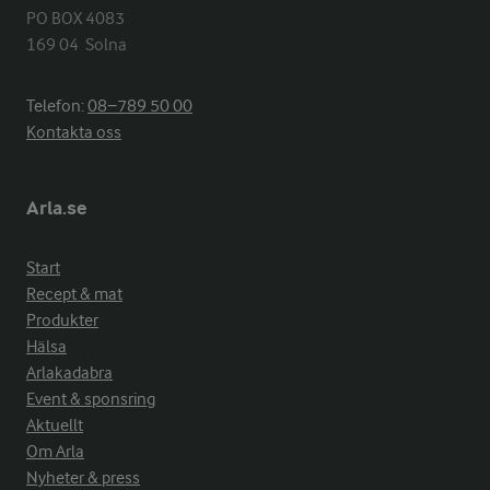
PO BOX 4083

169 04  Solna
Telefon:
08−789 50 00
Kontakta oss
Arla.se
Start
Recept & mat
Produkter
Hälsa
Arlakadabra
Event & sponsring
Aktuellt
Om Arla
Nyheter & press