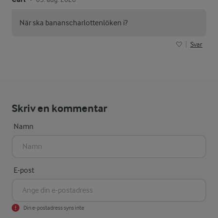
När ska bananscharlottenlöken i?
Svar
Skriv en kommentar
Namn
E-post
Din e-postadress syns inte