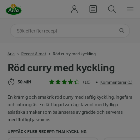
Sök på kategori eller ingrediens
Skriv in sökord för att få förslag
Arla
Recept & mat
Röd curry med kyckling
Röd curry med kyckling
30 MIN
(10)
Kommentarer (1)
•
En krämig och smakrik röd curry med saftig kyckling, ingefära
och citrongräs. En lättlagad vardagsfavorit med tydliga
asiatiska smaker som balanseras av grädde och serveras
med fluffigt jasminris.
UPPTÄCK FLER RECEPT: THAI KYCKLING