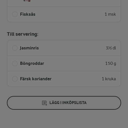
Fisksås
1 msk
Till servering:
Jasminris
3½ dl
Böngroddar
150 g
Färsk koriander
1 kruka
LÄGG I INKÖPSLISTA