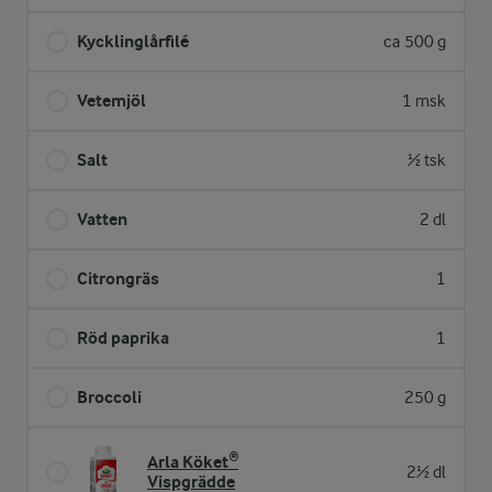
Kycklinglårfilé
ca 500 g
Vetemjöl
1 msk
Salt
½ tsk
Vatten
2 dl
Citrongräs
1
Röd paprika
1
Broccoli
250 g
Arla Köket®
2½ dl
Vispgrädde