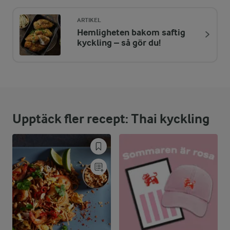
700 kcal
ARTIKEL
Hemligheten bakom saftig
ENERGIDISTRIBUTION %
NÄRINGSVÄRDEN PER PORT
kyckling – så gör du!
-
5,1 g
Fiber:
21,2 %
36,5 g
Protein:
Upptäck fler recept: Thai kyckling
40,1 %
31,7 g
Fett:
38,7 %
66,7 g
Kolhydrater: