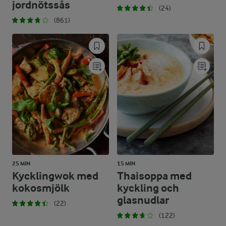
jordnötssås
(24)
(861)
25 MIN
15 MIN
Kycklingwok med
Thaisoppa med
kokosmjölk
kyckling och
glasnudlar
(22)
(122)