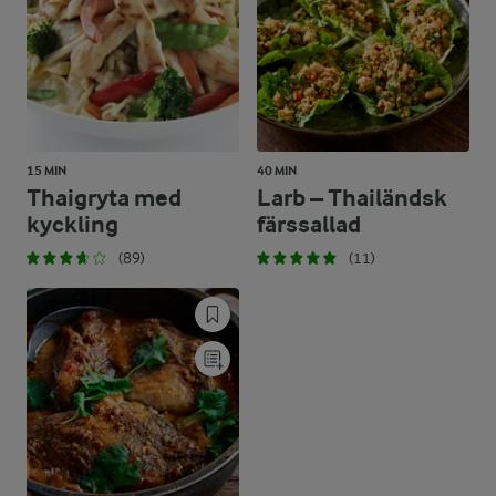
15 MIN
40 MIN
Thaigryta med
Larb – Thailändsk
kyckling
färssallad
(89)
(11)