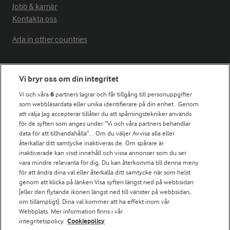
Jobb & karriär
Kontakta oss
Arla in other countries
Fler Arlasajter
Vi bryr oss om din integritet
Vi och våra
6
partners lagrar och får tillgång till personuppgifter
För ägare
som webbläsardata eller unika identifierare på din enhet . Genom
att välja Jag accepterar tillåter du att spårningstekniker används
Arlas kundportal
för de syften som anges under ”Vi och våra partners behandlar
Arla.com
data för att tillhandahålla”. . Om du väljer Avvisa alla eller
Falbygdens Ost
återkallar ditt samtycke inaktiveras de. Om spårare är
Arla webbshop
inaktiverade kan visst innehåll och vissa annonser som du ser
vara mindre relevanta för dig. Du kan återkomma till denna meny
Bildbank
för att ändra dina val eller återkalla ditt samtycke när som helst
genom att klicka på länken Visa syften längst ned på webbsidan
[eller den flytande ikonen längst ned till vänster på webbsidan,
om tillämpligt]. Dina val kommer att ha effekt inom vår
Följ oss
Webbplats. Mer information finns i vår
integritetspolicy.
Cookiepolicy