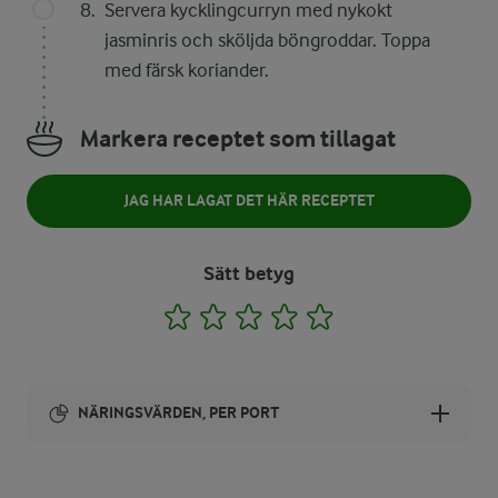
Servera kycklingcurryn med nykokt
jasminris och sköljda böngroddar. Toppa
med färsk koriander.
Markera receptet som tillagat
JAG HAR LAGAT DET HÄR RECEPTET
Sätt betyg
1
2
3
4
5
NÄRINGSVÄRDEN, PER PORT
Energi: