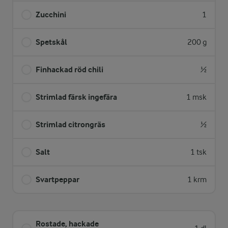
Zucchini
1
Spetskål
200 g
Finhackad röd chili
½
Strimlad färsk ingefära
1 msk
Strimlad citrongräs
½
Salt
1 tsk
Svartpeppar
1 krm
Rostade, hackade