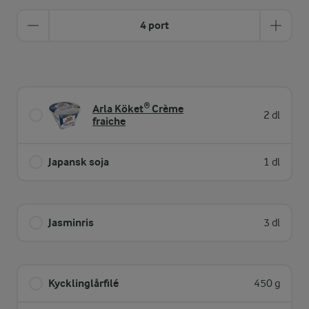
4 port
Arla Köket® Crème
2 dl
fraiche
Japansk soja
1 dl
Jasminris
3 dl
Kycklinglårfilé
450 g