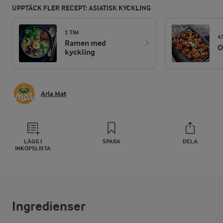
UPPTÄCK FLER RECEPT: ASIATISK KYCKLING
1 TIM
4
Ramen med
O
kyckling
Arla Mat
LÄGG I
SPARA
DELA
INKÖPSLISTA
Ingredienser