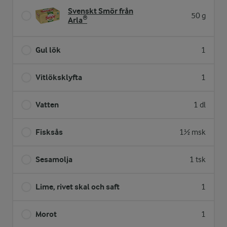
Svenskt Smör från
50 g
Arla®
Gul lök
1
Vitlöksklyfta
1
Vatten
1 dl
Fisksås
1½ msk
Sesamolja
1 tsk
Lime, rivet skal och saft
1
Morot
1