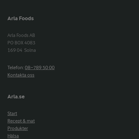
Arla Foods
Arla Foods AB

PO BOX 4083

169 04  Solna
Telefon:
08−789 50 00
Kontakta oss
Arla.se
Start
Recept & mat
Produkter
Hälsa