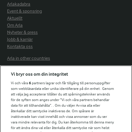
Arlakadabra
Event & sponsring
Aktuellt
Om Arla
Nyheter & press
Jobb & karriär
Kontakta oss
Arla in other countries
Vi bryr oss om din integritet
Fler Arlasajter
Vi och våra
6
partners lagrar och får tillgång till personuppgifter
som webbläsardata eller unika identifierare på din enhet . Genom
att välja Jag accepterar tillåter du att spårningstekniker används
För ägare
för de syften som anges under ”Vi och våra partners behandlar
Arlas kundportal
data för att tillhandahålla”. . Om du väljer Avvisa alla eller
Arla.com
återkallar ditt samtycke inaktiveras de. Om spårare är
Falbygdens Ost
inaktiverade kan visst innehåll och vissa annonser som du ser
vara mindre relevanta för dig. Du kan återkomma till denna meny
Arla webbshop
för att ändra dina val eller återkalla ditt samtycke när som helst
Bildbank