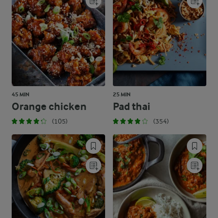
45 MIN
25 MIN
Orange chicken
Pad thai
(105)
(354)