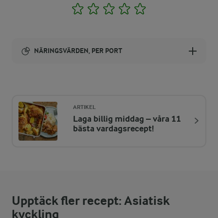
1
2
3
4
5
NÄRINGSVÄRDEN, PER PORT
Energi:
747 kcal
ARTIKEL
Laga billig middag – våra 11
ENERGIDISTRIBUTION %
NÄRINGSVÄRDEN PER PORT
bästa vardagsrecept!
-
5,3 g
Fiber:
18,7 %
34,4 g
Protein:
Upptäck fler recept: Asiatisk
47,2 %
39,9 g
Fett:
kyckling