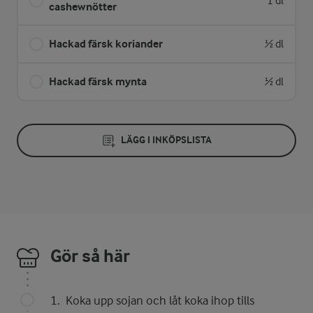
1 dl
cashewnötter
Hackad färsk koriander
½ dl
Hackad färsk mynta
½ dl
LÄGG I INKÖPSLISTA
Gör så här
Koka upp sojan och låt koka ihop tills