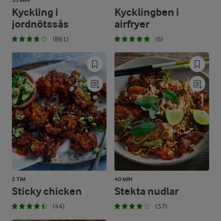
35 MIN
Kyckling i
Kycklingben i
jordnötssås
airfryer
(861)
(6)
2 TIM
40 MIN
Sticky chicken
Stekta nudlar
(44)
(37)