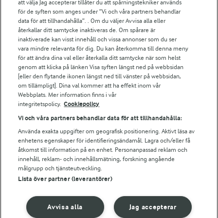
att välja Jag accepterar tillåter du att spårningstekniker används
Arlas kundportal
för de syften som anges under ”Vi och våra partners behandlar
Arla.com
data för att tillhandahålla”. . Om du väljer Avvisa alla eller
Falbygdens Ost
återkallar ditt samtycke inaktiveras de. Om spårare är
Arla webbshop
inaktiverade kan visst innehåll och vissa annonser som du ser
vara mindre relevanta för dig. Du kan återkomma till denna meny
Bildbank
för att ändra dina val eller återkalla ditt samtycke när som helst
genom att klicka på länken Visa syften längst ned på webbsidan
[eller den flytande ikonen längst ned till vänster på webbsidan,
om tillämpligt]. Dina val kommer att ha effekt inom vår
Följ oss
Webbplats. Mer information finns i vår
integritetspolicy.
Cookiepolicy
Vi och våra partners behandlar data för att tillhandahålla:
Använda exakta uppgifter om geografisk positionering. Aktivt läsa av
enhetens egenskaper för identifieringsändamål. Lagra och/eller få
åtkomst till information på en enhet. Personanpassad reklam och
innehåll, reklam- och innehållsmätning, forskning angående
målgrupp och tjänsteutveckling.
Lista över partner (leverantörer)
© 2026 Arla Foods
Ändra cookie-inställningar
Avvisa alla
Jag accepterar
Integritetspolicy