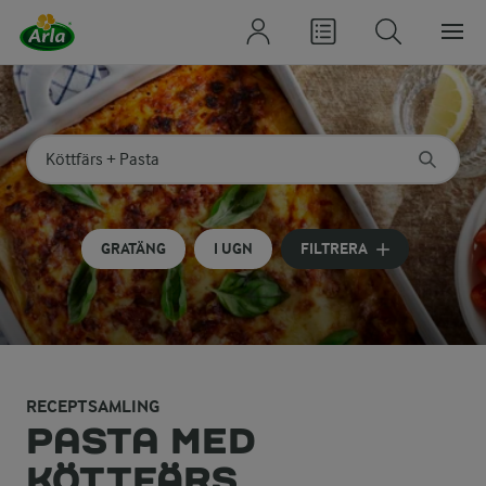
Sök på kategori eller ingrediens
Skriv in sökord för att få förslag
GRATÄNG
I UGN
FILTRERA
RECEPTSAMLING
PASTA MED
KÖTTFÄRS