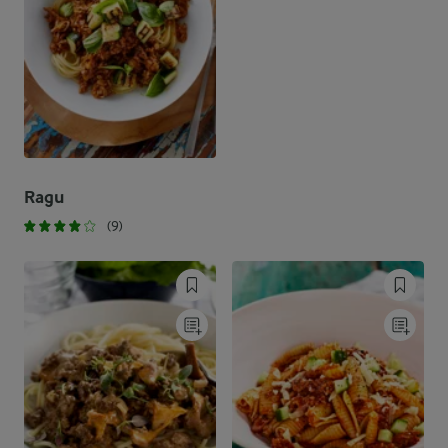
Ragu
(9)