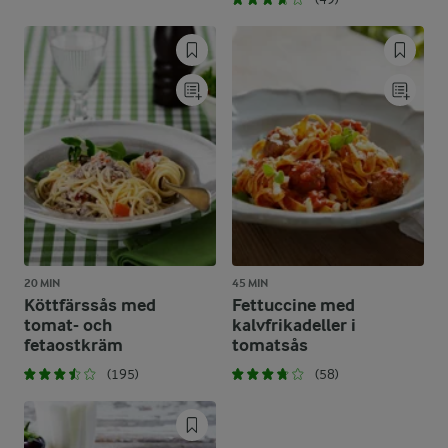
20 MIN
45 MIN
Köttfärssås med
Fettuccine med
tomat- och
kalvfrikadeller i
fetaostkräm
tomatsås
(195)
(58)