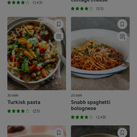
(143)
(53)
30 MIN
20 MIN
Turkisk pasta
Snabb spaghetti
bolognese
(25)
(149)