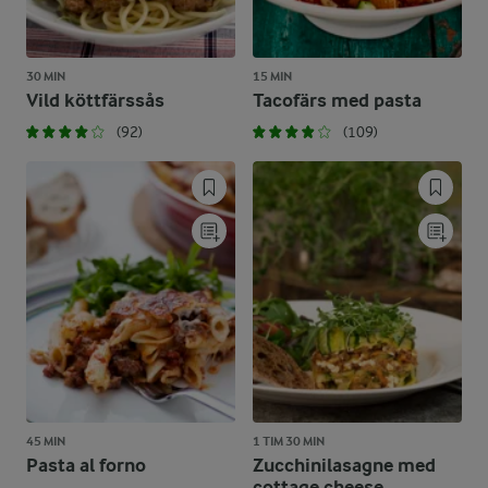
30 MIN
15 MIN
Vild köttfärssås
Tacofärs med pasta
(92)
(109)
45 MIN
1 TIM 30 MIN
Pasta al forno
Zucchinilasagne med
cottage cheese