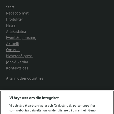
Start
Recept & mat
Produkter
Hälsa
Arlakadabra
Event & sponsring
Aktuellt
Om Arla
Nyheter & press
Jobb & karriär
Kontakta oss
Arla in other countries
Fler Arlasajter
Vi bryr oss om din integritet
Vi och våra
6
partners lagrar och får tillgång till personuppgifter
För ägare
som webbläsardata eller unika identifierare på din enhet . Genom