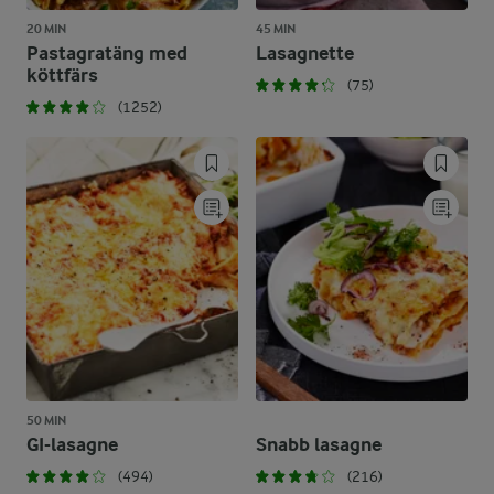
20 MIN
45 MIN
Pastagratäng med
Lasagnette
köttfärs
(75)
(1252)
50 MIN
GI-lasagne
Snabb lasagne
(494)
(216)