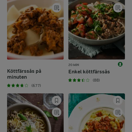
20 MIN
Köttfärssås på
Enkel köttfärssås
minuten
(88)
(677)