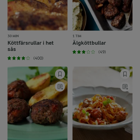
30 MIN
1 TIM
Köttfärsrullar i het
Älgköttbullar
sås
(49)
(400)