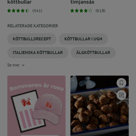
köttbullar
timjansås
(541)
(618)
RELATERADE KATEGORIER
KÖTTBULLSRECEPT
KÖTTBULLAR I UGN
ITALIENSKA KÖTTBULLAR
ÄLGKÖTTBULLAR
Se mer