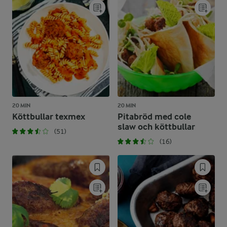
20 MIN
20 MIN
Köttbullar texmex
Pitabröd med cole
slaw och köttbullar
(51)
(16)