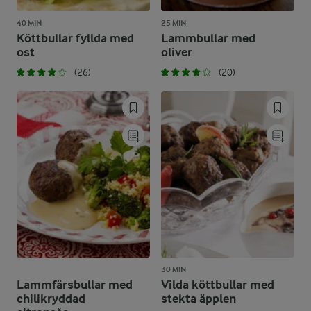
40 MIN
25 MIN
Köttbullar fyllda med
Lammbullar med
ost
oliver
(26)
(20)
30 MIN
Lammfärsbullar med
Vilda köttbullar med
chilikryddad
stekta äpplen