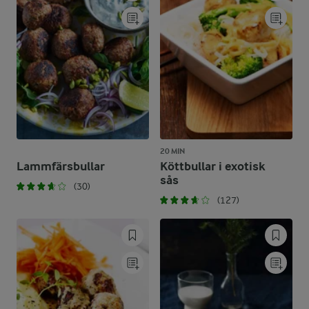
20 MIN
Lammfärsbullar
Köttbullar i exotisk
sås
(30)
(127)