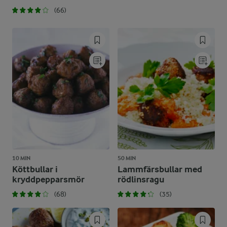
(66)
10 MIN
50 MIN
Köttbullar i
Lammfärsbullar med
kryddpepparsmör
rödlinsragu
(68)
(35)