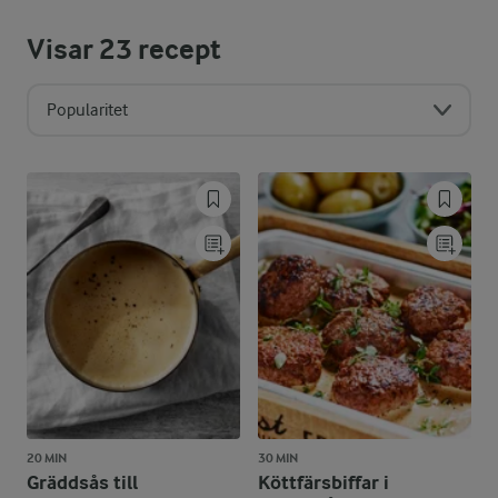
Visar
23
recept
Popularitet
20 MIN
30 MIN
Gräddsås till
Köttfärsbiffar i