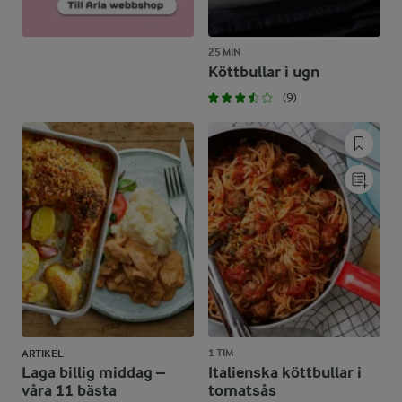
25 MIN
Köttbullar i ugn
(9)
1 TIM
ARTIKEL
Laga billig middag –
Italienska köttbullar i
våra 11 bästa
tomatsås