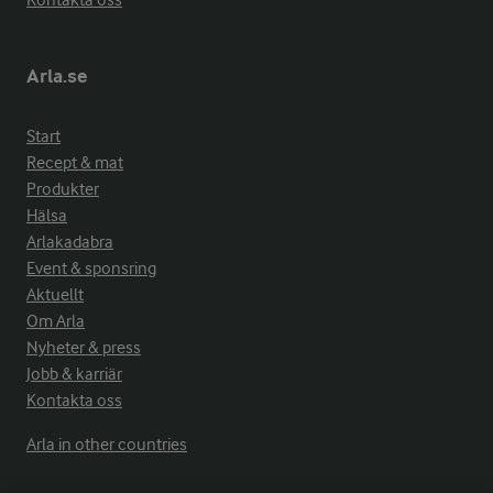
Kontakta oss
Arla.se
Start
Recept & mat
Produkter
Hälsa
Arlakadabra
Event & sponsring
Aktuellt
Om Arla
Nyheter & press
Jobb & karriär
Kontakta oss
Arla in other countries