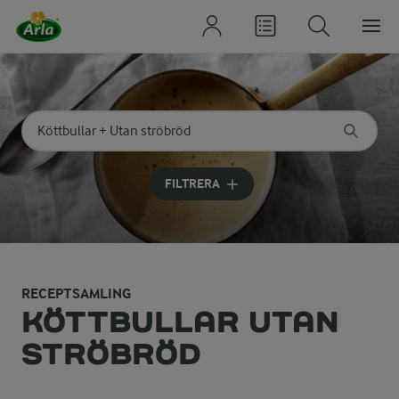
Sök på kategori eller ingrediens
Skriv in sökord för att få förslag
FILTRERA
RECEPTSAMLING
KÖTTBULLAR UTAN
STRÖBRÖD