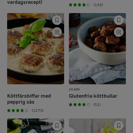
vardagsrecept!
(145)
20 MIN
Köttfärsbiffar med
Glutenfria köttbullar
pepprig sås
(51)
(1275)