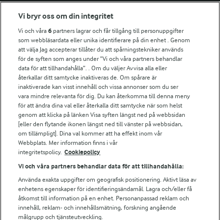
Fler Arlasajter
Vi bryr oss om din integritet
Vi och våra
6
partners lagrar och får tillgång till personuppgifter
För ägare
som webbläsardata eller unika identifierare på din enhet . Genom
att välja Jag accepterar tillåter du att spårningstekniker används
Arlas kundportal
för de syften som anges under ”Vi och våra partners behandlar
Arla.com
data för att tillhandahålla”. . Om du väljer Avvisa alla eller
Falbygdens Ost
återkallar ditt samtycke inaktiveras de. Om spårare är
Arla webbshop
inaktiverade kan visst innehåll och vissa annonser som du ser
vara mindre relevanta för dig. Du kan återkomma till denna meny
Bildbank
för att ändra dina val eller återkalla ditt samtycke när som helst
genom att klicka på länken Visa syften längst ned på webbsidan
[eller den flytande ikonen längst ned till vänster på webbsidan,
om tillämpligt]. Dina val kommer att ha effekt inom vår
Följ oss
Webbplats. Mer information finns i vår
integritetspolicy.
Cookiepolicy
Vi och våra partners behandlar data för att tillhandahålla:
Använda exakta uppgifter om geografisk positionering. Aktivt läsa av
enhetens egenskaper för identifieringsändamål. Lagra och/eller få
åtkomst till information på en enhet. Personanpassad reklam och
innehåll, reklam- och innehållsmätning, forskning angående
målgrupp och tjänsteutveckling.