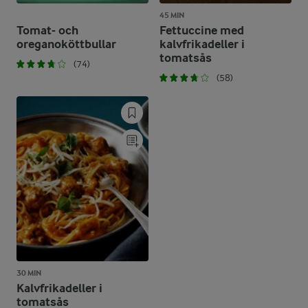
45 MIN
Tomat- och
Fettuccine med
oreganoköttbullar
kalvfrikadeller i
tomatsås
(74)
(58)
30 MIN
Kalvfrikadeller i
tomatsås