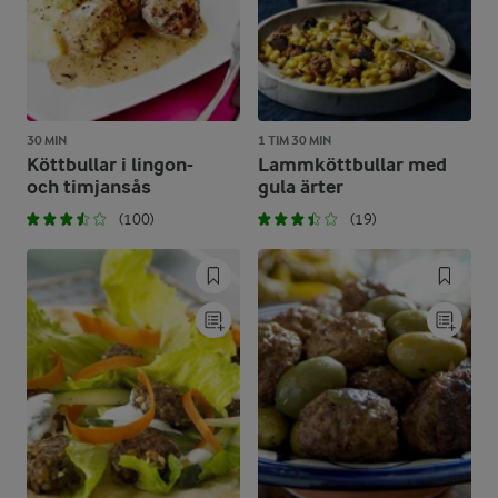
30 MIN
1 TIM 30 MIN
Köttbullar i lingon-
Lammköttbullar med
och timjansås
gula ärter
(100)
(19)