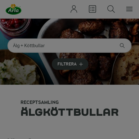
Sök på kategori eller ingrediens
Skriv in sökord för att få förslag
FILTRERA
RECEPTSAMLING
ÄLGKÖTTBULLAR