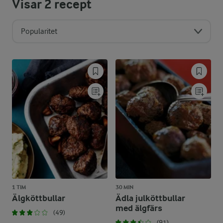
Visar
2
recept
Popularitet
1 TIM
30 MIN
Älgköttbullar
Ädla julköttbullar
med älgfärs
(49)
(91)