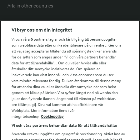
Arla in other countries
Fler Arlasajter
Vi bryr oss om din integritet
Vi och våra
6
partners lagrar och får tillgång till personuppgifter
För ägare
som webbläsardata eller unika identifierare på din enhet . Genom
att välja Jag accepterar tillåter du att spårningstekniker används
Arlas kundportal
för de syften som anges under ”Vi och våra partners behandlar
Arla.com
data för att tillhandahålla”. . Om du väljer Avvisa alla eller
Falbygdens Ost
återkallar ditt samtycke inaktiveras de. Om spårare är
Arla webbshop
inaktiverade kan visst innehåll och vissa annonser som du ser
vara mindre relevanta för dig. Du kan återkomma till denna meny
Bildbank
för att ändra dina val eller återkalla ditt samtycke när som helst
genom att klicka på länken Visa syften längst ned på webbsidan
[eller den flytande ikonen längst ned till vänster på webbsidan,
om tillämpligt]. Dina val kommer att ha effekt inom vår
Följ oss
Webbplats. Mer information finns i vår
integritetspolicy.
Cookiepolicy
Vi och våra partners behandlar data för att tillhandahålla:
Använda exakta uppgifter om geografisk positionering. Aktivt läsa av
enhetens egenskaper för identifieringsändamål. Lagra och/eller få