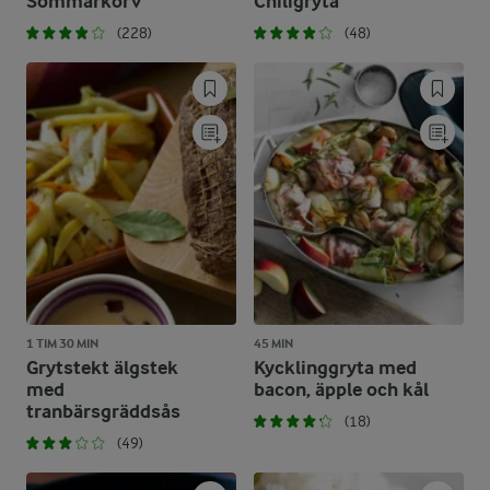
Sommarkorv
Chiligryta
(228)
(48)
1 TIM 30 MIN
45 MIN
Grytstekt älgstek
Kycklinggryta med
med
bacon, äpple och kål
tranbärsgräddsås
(18)
(49)