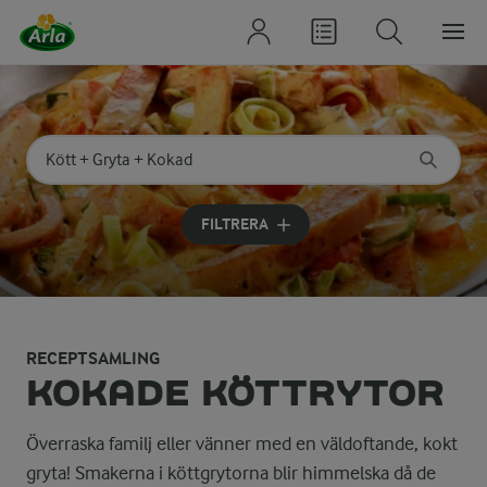
Sök på kategori eller ingrediens
Skriv in sökord för att få förslag
FILTRERA
RECEPTSAMLING
KOKADE KÖTTRYTOR
Överraska familj eller vänner med en väldoftande, kokt
gryta! Smakerna i köttgrytorna blir himmelska då de