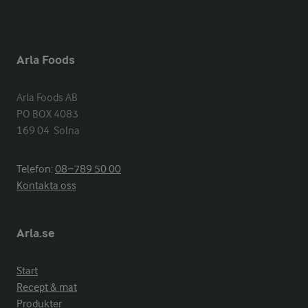
Arla Foods
Arla Foods AB

PO BOX 4083

169 04  Solna
Telefon:
08−789 50 00
Kontakta oss
Arla.se
Start
Recept & mat
Produkter