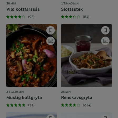
30 MIN
1 TIM 40 MIN
Vild köttfärssås
Slottsstek
(92)
(84)
2 TIM 30 MIN
25 MIN
Mustig köttgryta
Renskavsgryta
(11)
(234)