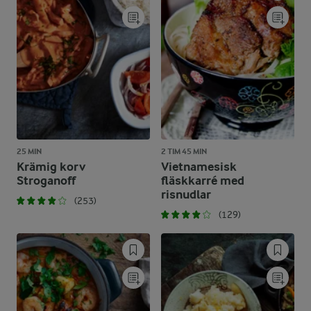
25 MIN
2 TIM 45 MIN
Krämig korv
Vietnamesisk
Stroganoff
fläskkarré med
risnudlar
(253)
(129)