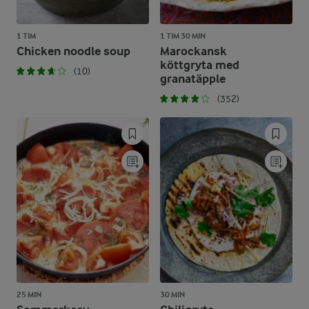
1 TIM
1 TIM 30 MIN
Chicken noodle soup
Marockansk
köttgryta med
(10)
granatäpple
(352)
25 MIN
30 MIN