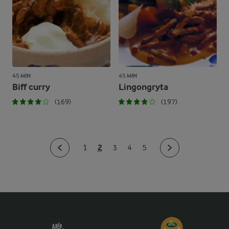
45 MIN
45 MIN
Biff curry
Lingongryta
(169)
(197)
2
1
3
4
5