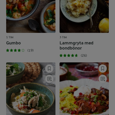
1 TIM
3 TIM
Gumbo
Lammgryta med
bondbönor
(19)
(26)