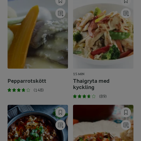
15 MIN
Pepparrotskött
Thaigryta med
kyckling
(148)
(89)