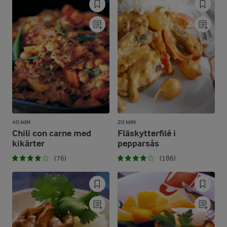
40 MIN
20 MIN
Chili con carne med
Fläskytterfilé i
kikärter
pepparsås
(76)
(186)