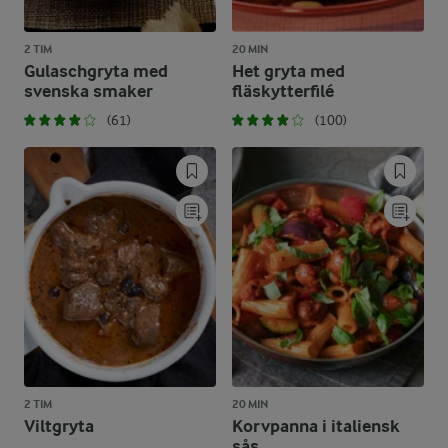
2 TIM
20 MIN
Gulaschgryta med
Het gryta med
svenska smaker
fläskytterfilé
(61)
(100)
2 TIM
20 MIN
Viltgryta
Korvpanna i italiensk
sås