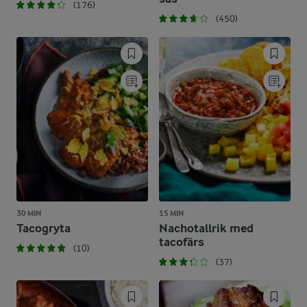
(176)
(450)
30 MIN
15 MIN
Tacogryta
Nachotallrik med
tacofärs
(10)
(37)