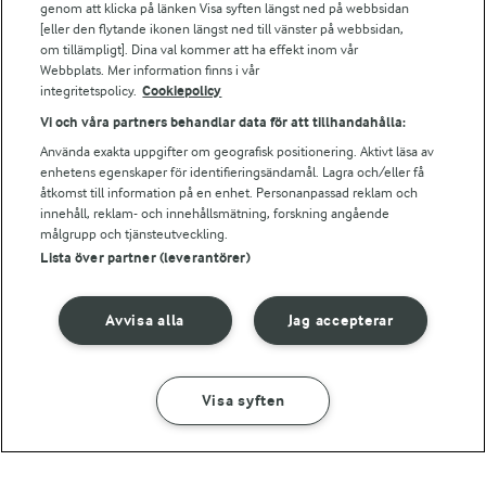
genom att klicka på länken Visa syften längst ned på webbsidan
Bildbank
[eller den flytande ikonen längst ned till vänster på webbsidan,
om tillämpligt]. Dina val kommer att ha effekt inom vår
Webbplats. Mer information finns i vår
integritetspolicy.
Cookiepolicy
Följ oss
Vi och våra partners behandlar data för att tillhandahålla:
Använda exakta uppgifter om geografisk positionering. Aktivt läsa av
enhetens egenskaper för identifieringsändamål. Lagra och/eller få
åtkomst till information på en enhet. Personanpassad reklam och
innehåll, reklam- och innehållsmätning, forskning angående
målgrupp och tjänsteutveckling.
Lista över partner (leverantörer)
© 2026 Arla Foods
Avvisa alla
Jag accepterar
Ändra cookie-inställningar
Integritetspolicy
Visa syften
Om cookies