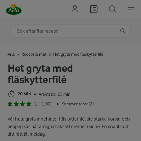
Sök på kategori eller ingrediens
Skriv in sökord för att få förslag
Arla
Recept & mat
Het gryta med fläskytterfilé
Het gryta med
fläskytterfilé
20 MIN
Arbetstid: 20 min
•
(100)
Kommentarer (2)
•
Vår heta gryta innehåller fläskytterfilé, lite starka korvar och
pepprig sås på färdig, smaksatt crème fraiche. En snabb och
lätt rätt till middag.