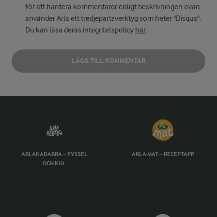
För att hantera kommentarer enligt beskrivningen ovan
använder Arla ett tredjepartsverktyg som heter "Disqus".
Du kan läsa deras integritetspolicy
här
.
LÄGG TILL KOMMENTAR
ARLAKADABRA – PYSSEL
ARLA MAT – RECEPTAPP
OCH KUL