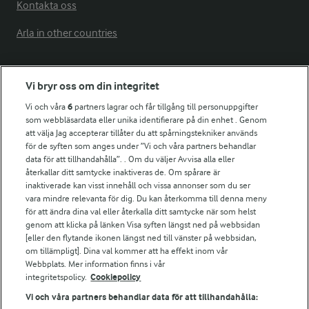
Kontakta oss
Arla in other countries
Fler Arlasajter
Vi bryr oss om din integritet
Vi och våra
6
partners lagrar och får tillgång till personuppgifter
För ägare
som webbläsardata eller unika identifierare på din enhet . Genom
att välja Jag accepterar tillåter du att spårningstekniker används
Arlas kundportal
för de syften som anges under ”Vi och våra partners behandlar
Arla.com
data för att tillhandahålla”. . Om du väljer Avvisa alla eller
Falbygdens Ost
återkallar ditt samtycke inaktiveras de. Om spårare är
Arla webbshop
inaktiverade kan visst innehåll och vissa annonser som du ser
vara mindre relevanta för dig. Du kan återkomma till denna meny
Bildbank
för att ändra dina val eller återkalla ditt samtycke när som helst
genom att klicka på länken Visa syften längst ned på webbsidan
[eller den flytande ikonen längst ned till vänster på webbsidan,
om tillämpligt]. Dina val kommer att ha effekt inom vår
Följ oss
Webbplats. Mer information finns i vår
integritetspolicy.
Cookiepolicy
Vi och våra partners behandlar data för att tillhandahålla: