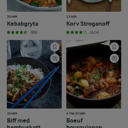
30 MIN
15 MIN
Kebabgryta
Korv Stroganoff
(88)
(624)
30 MIN
4 TIM 30 MIN
Biff med
Boeuf
bambuskott
bourguignon