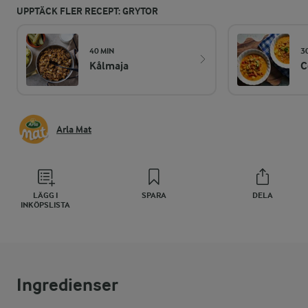
UPPTÄCK FLER RECEPT: GRYTOR
40 MIN
3
Kålmaja
C
Arla Mat
LÄGG I
SPARA
DELA
INKÖPSLISTA
Ingredienser