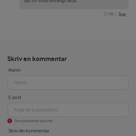
allt för snöd vinnings skull.
(7)
Svar
Skriv en kommentar
Namn
E-post
Din e-postadress syns inte
Skriv din kommentar