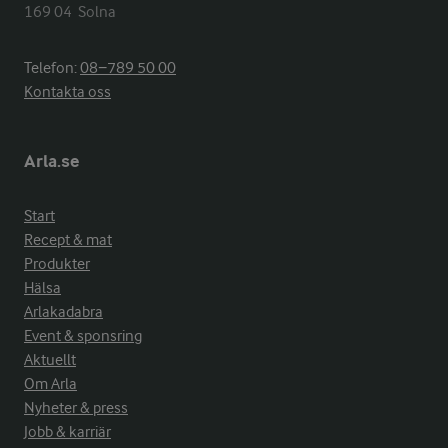
169 04  Solna
Telefon:
08−789 50 00
Kontakta oss
Arla.se
Start
Recept & mat
Produkter
Hälsa
Arlakadabra
Event & sponsring
Aktuellt
Om Arla
Nyheter & press
Jobb & karriär