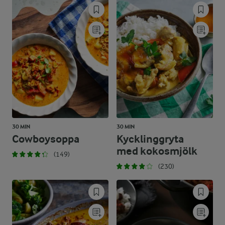
30 MIN
30 MIN
Cowboysoppa
Kycklinggryta
med kokosmjölk
(149)
(230)