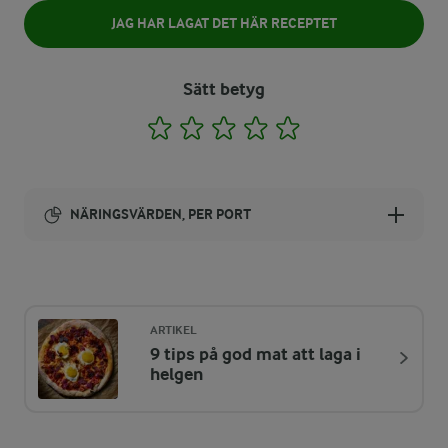
JAG HAR LAGAT DET HÄR RECEPTET
Sätt betyg
1
2
3
4
5
NÄRINGSVÄRDEN, PER PORT
Energi:
454 kcal
ARTIKEL
9 tips på god mat att laga i
ENERGIDISTRIBUTION %
NÄRINGSVÄRDEN PER PORT
helgen
-
5,1 g
Fiber: