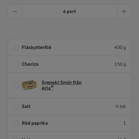
4 port
Fläskytterfilé
400 g
Chorizo
150 g
Svenskt Smör från
Arla®
Salt
½ tsk
Röd paprika
1