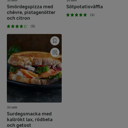
30 MIN
30 MIN
Smördegspizza med
Sötpotatisvåffla
chèvre, pistagenötter
(4)
och citron
(9)
30 MIN
Surdegsmacka med
kallrökt lax, rödbeta
och getost