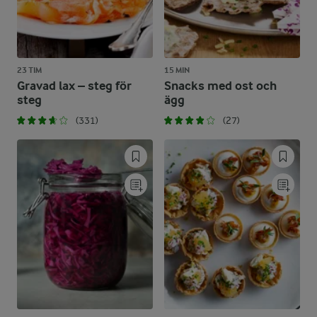
23 TIM
15 MIN
Gravad lax – steg för
Snacks med ost och
steg
ägg
(331)
(27)