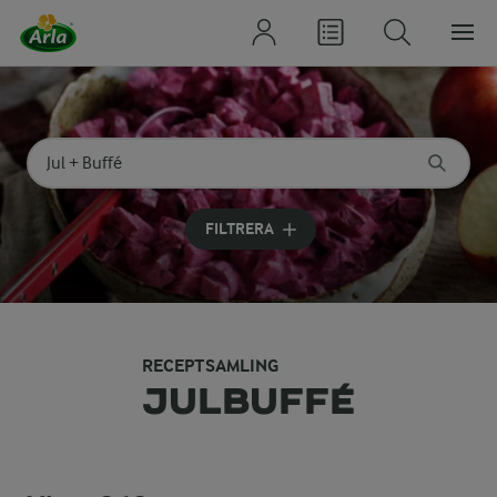
Sök på kategori eller ingrediens
Skriv in sökord för att få förslag
FILTRERA
RECEPTSAMLING
JULBUFFÉ