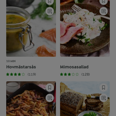
10 MIN
Hovmästarsås
Mimosasallad
(119)
(128)