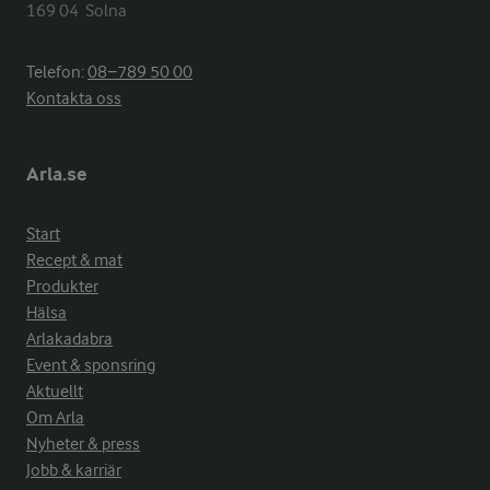
169 04  Solna
Telefon:
08−789 50 00
Kontakta oss
Arla.se
Start
Recept & mat
Produkter
Hälsa
Arlakadabra
Event & sponsring
Aktuellt
Om Arla
Nyheter & press
Jobb & karriär