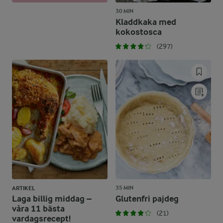
30 MIN
Kladdkaka med
kokostosca
(297)
35 MIN
ARTIKEL
Laga billig middag –
Glutenfri pajdeg
våra 11 bästa
(21)
vardagsrecept!