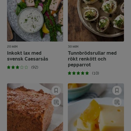
20 MIN
30 MIN
Inkokt lax med
Tunnbrödsrullar med
svensk Caesarsås
rökt renkött och
pepparrot
(92)
(10)