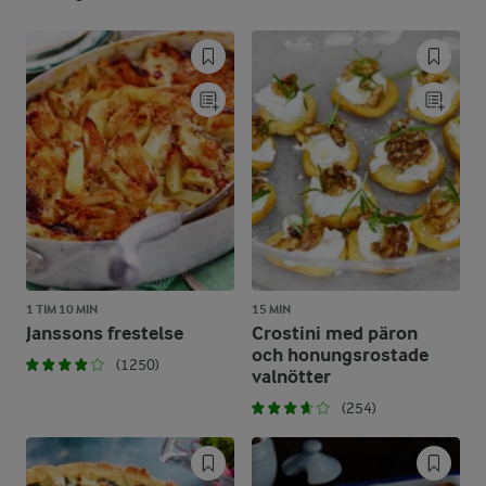
1 TIM 10 MIN
15 MIN
Janssons frestelse
Crostini med päron
och honungsrostade
(1250)
valnötter
(254)