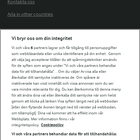
Kontakta oss
Arla in other countries
Fler Arlasajter
Vi bryr oss om din integritet
Vi och våra
6
partners lagrar och får tillgång till personuppgifter
För ägare
som webbläsardata eller unika identifierare på din enhet . Genom
att välja Jag accepterar tillåter du att spårningstekniker används
Arlas kundportal
för de syften som anges under ”Vi och våra partners behandlar
Arla.com
data för att tillhandahålla”. . Om du väljer Avvisa alla eller
Falbygdens Ost
återkallar ditt samtycke inaktiveras de. Om spårare är
Arla webbshop
inaktiverade kan visst innehåll och vissa annonser som du ser
vara mindre relevanta för dig. Du kan återkomma till denna meny
Bildbank
för att ändra dina val eller återkalla ditt samtycke när som helst
genom att klicka på länken Visa syften längst ned på webbsidan
[eller den flytande ikonen längst ned till vänster på webbsidan,
om tillämpligt]. Dina val kommer att ha effekt inom vår
Följ oss
Webbplats. Mer information finns i vår
integritetspolicy.
Cookiepolicy
Vi och våra partners behandlar data för att tillhandahålla: