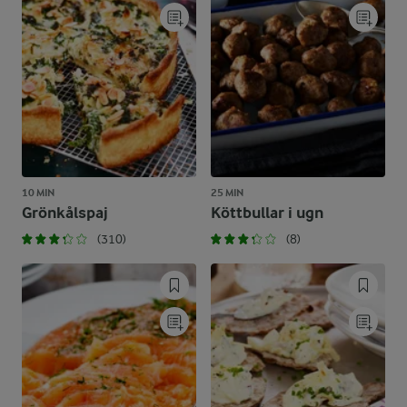
10 MIN
25 MIN
Grönkålspaj
Köttbullar i ugn
(310)
(8)