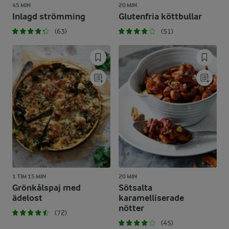
45 MIN
20 MIN
Inlagd strömming
Glutenfria köttbullar
(63)
(51)
1 TIM 15 MIN
20 MIN
Grönkålspaj med
Sötsalta
ädelost
karamelliserade
nötter
(72)
(45)