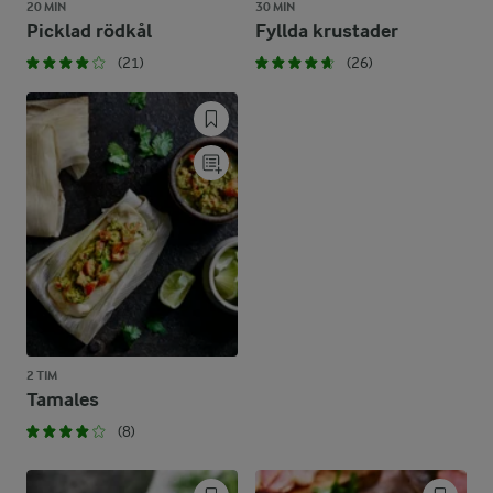
20 MIN
30 MIN
Picklad rödkål
Fyllda krustader
(21)
(26)
2 TIM
Tamales
(8)