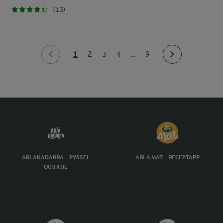
(13)
1
2
3
4
...
9
ARLAKADABRA – PYSSEL
ARLA MAT – RECEPTAPP
OCH KUL