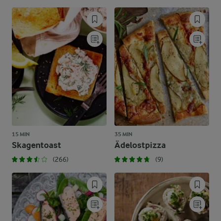
15 MIN
35 MIN
Skagentoast
Ädelostpizza
(266)
(9)