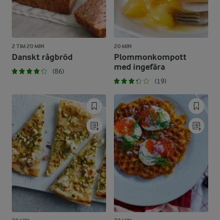
2 TIM 20 MIN
20 MIN
Danskt rågbröd
Plommonkompott
med ingefära
(86)
(19)