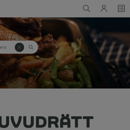
ens
lag
HUVUDRÄTT