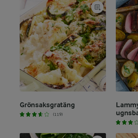
Grönsaksgratäng
Lammyt
ugnsba
(119)