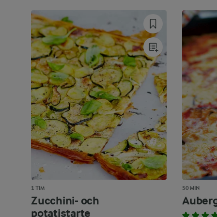
1 TIM
50 MIN
Zucchini- och
Auberg
potatistarte