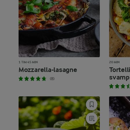
1 TIM 45 MIN
20 MIN
Mozzarella-lasagne
Tortel
svamp 
(8)