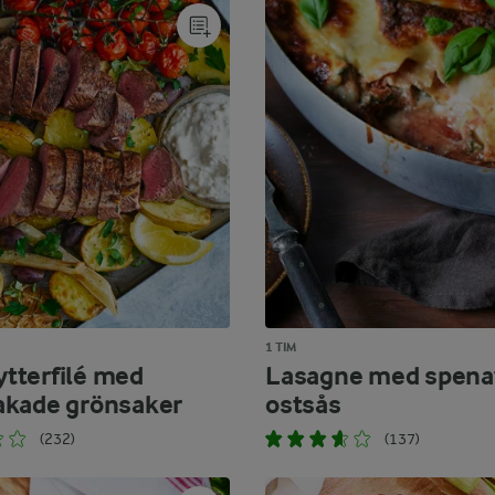
1 TIM
terfilé med
Lasagne med spena
kade grönsaker
ostsås
(232)
(137)