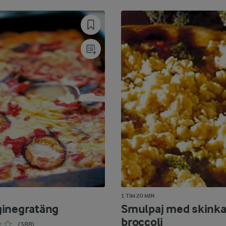
1 TIM 20 MIN
inegratäng
Smulpaj med skinka
broccoli
(388)