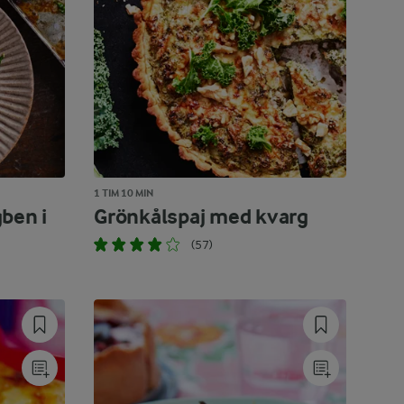
1 TIM 10 MIN
ben i
Grönkålspaj med kvarg
(57)