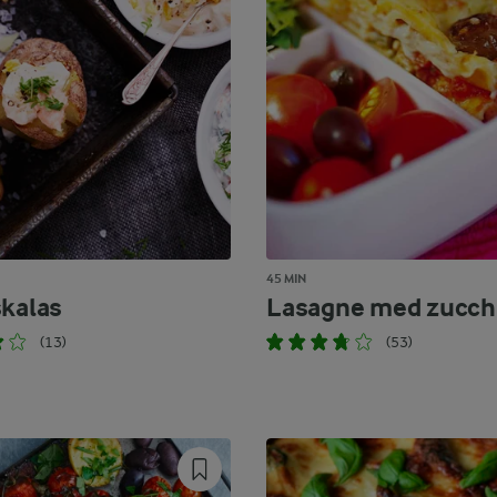
45 MIN
skalas
Lasagne med zucch
(13)
(53)