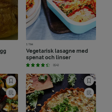
1 TIM
ägg
Vegetarisk lasagne med
spenat och linser
(64)