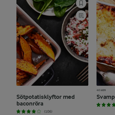
40 MIN
Sötpotatisklyftor med
Svamp
baconröra
(106)