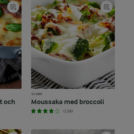
45 MIN
t och
Moussaka med broccoli
(136)