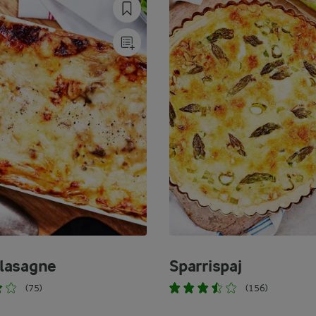
lasagne
Sparrispaj
(75)
(156)