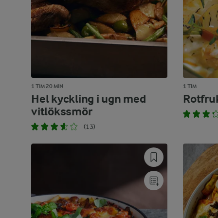
1 TIM 20 MIN
1 TIM
Hel kyckling i ugn med
Rotfru
vitlökssmör
(13)