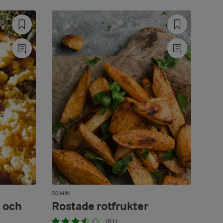
50 MIN
 och
Rostade rotfrukter
(81)