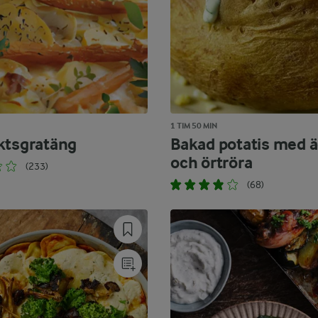
1 TIM 50 MIN
ktsgratäng
Bakad potatis med 
och örtröra
(233)
(68)