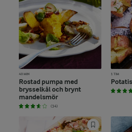
40 MIN
1 TIM
Rostad pumpa med
Potati
brysselkål och brynt
mandelsmör
(34)