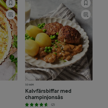
50 MIN
Kalvfärsbiffar med
champinjonsås
(2)