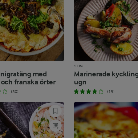
1 TIM
linigratäng med
Marinerade kyckling
och franska örter
ugn
(30)
(19)