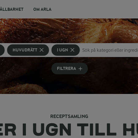
ÅLLBARHET
OM ARLA
HUVUDRÄTT
I UGN
Sök på kategori eller ingredi
Skriv in sökord för att få förs
FILTRERA
RECEPTSAMLING
R I UGN TILL 