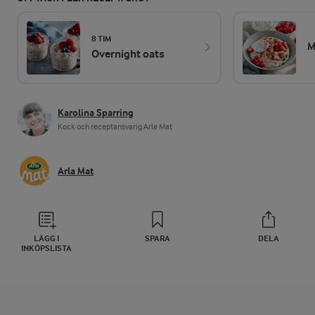
8 TIM
M
Overnight oats
Karolina Sparring
Kock och receptansvarig Arla Mat
Arla Mat
LÄGG I
SPARA
DELA
INKÖPSLISTA