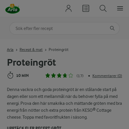
Sök på kategori eller ingrediens
Skriv in sökord för att få förslag
Arla
Recept & mat
Proteingröt
Proteingröt
10 MIN
(17)
Kommentarer (0)
•
Denna vackra och goda proteingröt är en stålande start på
dagen eller som ett mellanmål när du behöver fylla på med
energi. Prova den här smakrika och mättande gröten med bra
energi från nötter och extra protein från KESO® Cottage
cheese. Toppa med favoritfrukten i säsong.
UPPTÄCK FLER RECEPT: GRÖT