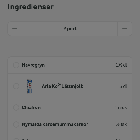
Ingredienser
2 port
Havregryn
1½ dl
Arla Ko® Lättmjölk
3 dl
Chiafrön
1 msk
Nymalda kardemummakärnor
½ tsk