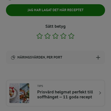
JAG HAR LAGAT DET HÄR RECEPTET
Sätt betyg
1
2
3
4
5
NÄRINGSVÄRDEN, PER PORT
Energi:
620 kcal
TIPS
Prisvärd helgmat perfekt till
ENERGIDISTRIBUTION %
NÄRINGSVÄRDEN PER PORT
soffhänget – 11 goda recept
-
10,6 g
Fiber: