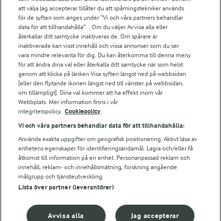
att välja Jag accepterar tillåter du att spårningstekniker används
Arlas kundportal
för de syften som anges under ”Vi och våra partners behandlar
Arla.com
data för att tillhandahålla”. . Om du väljer Avvisa alla eller
Falbygdens Ost
återkallar ditt samtycke inaktiveras de. Om spårare är
Arla webbshop
inaktiverade kan visst innehåll och vissa annonser som du ser
vara mindre relevanta för dig. Du kan återkomma till denna meny
Bildbank
för att ändra dina val eller återkalla ditt samtycke när som helst
genom att klicka på länken Visa syften längst ned på webbsidan
[eller den flytande ikonen längst ned till vänster på webbsidan,
om tillämpligt]. Dina val kommer att ha effekt inom vår
Följ oss
Webbplats. Mer information finns i vår
integritetspolicy.
Cookiepolicy
Vi och våra partners behandlar data för att tillhandahålla:
Använda exakta uppgifter om geografisk positionering. Aktivt läsa av
enhetens egenskaper för identifieringsändamål. Lagra och/eller få
åtkomst till information på en enhet. Personanpassad reklam och
innehåll, reklam- och innehållsmätning, forskning angående
målgrupp och tjänsteutveckling.
Lista över partner (leverantörer)
© 2026 Arla Foods
Ändra cookie-inställningar
Avvisa alla
Jag accepterar