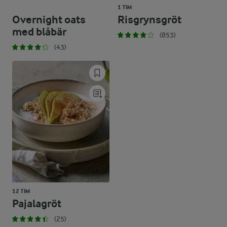
1 TIM
Overnight oats
Risgrynsgröt
med blåbär
(853)
(43)
12 TIM
Pajalagröt
(25)