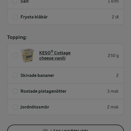
Salt
1 krm
Frysta blåbär
2 dl
Topping:
KESO® Cottage
250 g
cheese vanilj
Skivade bananer
2
Rostade pistagenötter
3 msk
Jordnötssmör
2 msk