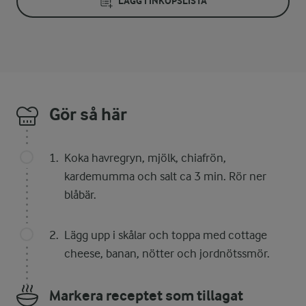
LÄGG I INKÖPSLISTA
Gör så här
Koka havregryn, mjölk, chiafrön,
kardemumma och salt ca 3 min. Rör ner
blåbär.
Lägg upp i skålar och toppa med cottage
cheese, banan, nötter och jordnötssmör.
Markera receptet som tillagat