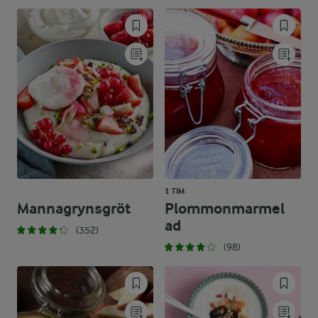
1 TIM
Mannagrynsgröt
Plommonmarmel
ad
(352)
(98)