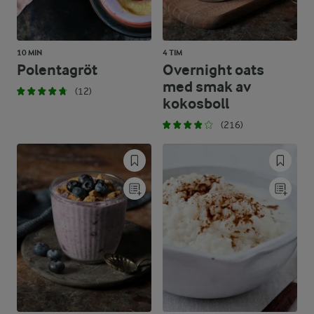
10 MIN
4 TIM
Polentagröt
Overnight oats
med smak av
(12)
kokosboll
(216)