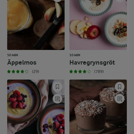
50 MIN
10 MIN
Äppelmos
Havregrynsgröt
(29)
(789)