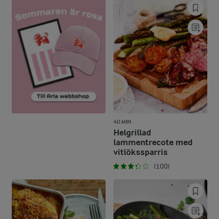
40 MIN
Helgrillad
lammentrecote med
vitlökssparris
(100)