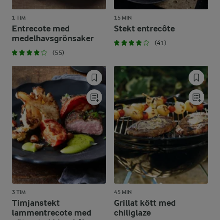
1 TIM
15 MIN
Entrecote med
Stekt entrecôte
medelhavsgrönsaker
(41)
(55)
3 TIM
45 MIN
Timjanstekt
Grillat kött med
lammentrecote med
chiliglaze