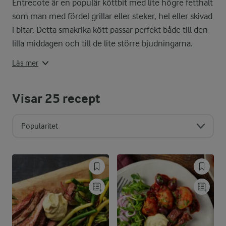
Entrecote är en populär köttbit med lite högre fetthalt
som man med fördel grillar eller steker, hel eller skivad
Stektid ca. 2½ min på varje sida b
i bitar. Detta smakrika kött passar perfekt både till den
lilla middagen och till de lite större bjudningarna.
Läs mer
Visar
25
recept
Popularitet