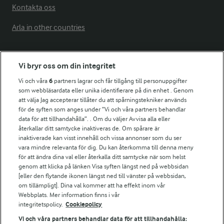
Kontakta oss
Arla in other countries
Fler Arlasajter
Vi bryr oss om din integritet
Vi och våra
6
partners lagrar och får tillgång till personuppgifter
För ägare
som webbläsardata eller unika identifierare på din enhet . Genom
att välja Jag accepterar tillåter du att spårningstekniker används
Arlas kundportal
för de syften som anges under ”Vi och våra partners behandlar
Arla.com
data för att tillhandahålla”. . Om du väljer Avvisa alla eller
Falbygdens Ost
återkallar ditt samtycke inaktiveras de. Om spårare är
Arla webbshop
inaktiverade kan visst innehåll och vissa annonser som du ser
vara mindre relevanta för dig. Du kan återkomma till denna meny
Bildbank
för att ändra dina val eller återkalla ditt samtycke när som helst
genom att klicka på länken Visa syften längst ned på webbsidan
[eller den flytande ikonen längst ned till vänster på webbsidan,
om tillämpligt]. Dina val kommer att ha effekt inom vår
Följ oss
Webbplats. Mer information finns i vår
integritetspolicy.
Cookiepolicy
Vi och våra partners behandlar data för att tillhandahålla: