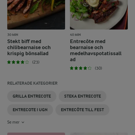
30 MIN
40 MIN
Stekt biff med
Entrecôte med
chilibearnaise och
bearnaise och
krispig bönsallad
medelhavspotatissall
ad
(23)
(30)
RELATERADE KATEGORIER
GRILLA ENTRECOTE
STEKA ENTRECOTE
ENTRECOTE I UGN
ENTRECÔTE TILL FEST
Se mer