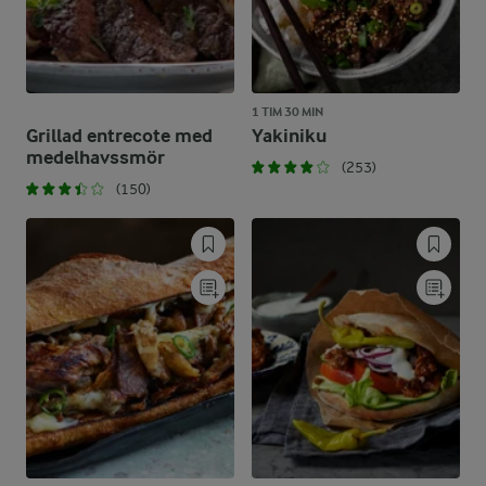
1 TIM 30 MIN
Grillad entrecote med
Yakiniku
medelhavssmör
(253)
(150)