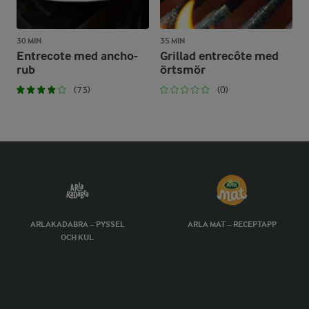
30 MIN
35 MIN
Entrecote med ancho-
Grillad entrecôte med
rub
örtsmör
(73)
(0)
ARLAKADABRA – PYSSEL
ARLA MAT – RECEPTAPP
OCH KUL