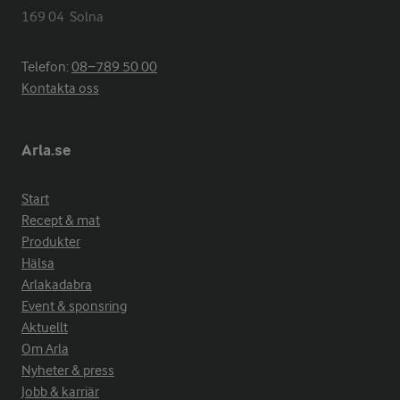
169 04  Solna
Telefon:
08−789 50 00
Kontakta oss
Arla.se
Start
Recept & mat
Produkter
Hälsa
Arlakadabra
Event & sponsring
Aktuellt
Om Arla
Nyheter & press
Jobb & karriär