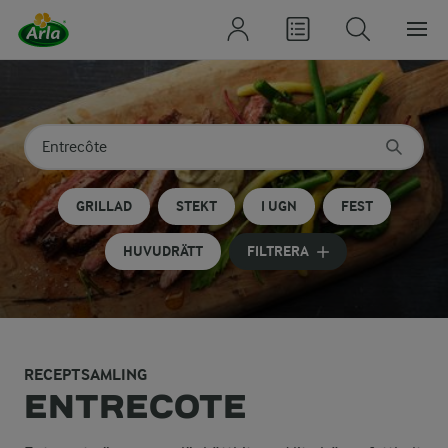
Sök på kategori eller ingrediens
Skriv in sökord för att få förslag
GRILLAD
STEKT
I UGN
FEST
HUVUDRÄTT
FILTRERA
RECEPTSAMLING
Tillagning och serv
ENTRECOTE
Entrecote skärs vanligtvis i biffar