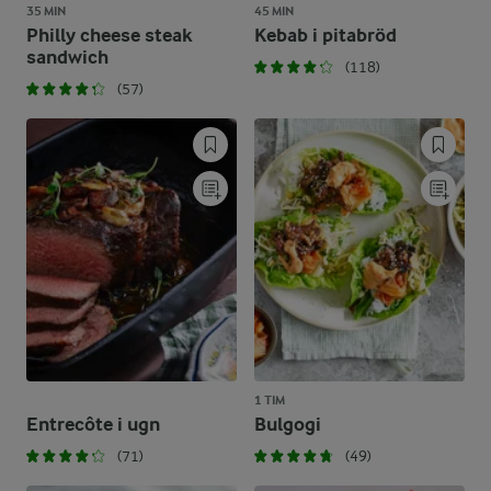
35 MIN
45 MIN
Philly cheese steak
Kebab i pitabröd
sandwich
(118)
(57)
1 TIM
Entrecôte i ugn
Bulgogi
(71)
(49)