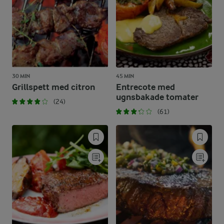
30 MIN
45 MIN
Grillspett med citron
Entrecote med
ugnsbakade tomater
(24)
(61)