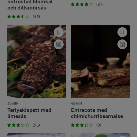
nötrostad blomkål
(27)
och dillsmörsås
(43)
30 MIN
45 MIN
Teriyakispett med
Entrecote med
limesås
chimichurribearnaise
(95)
(9)