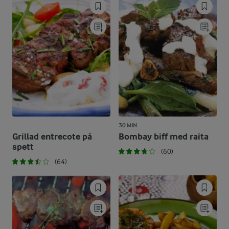
30 MIN
Grillad entrecote på
Bombay biff med raita
spett
(60)
(64)