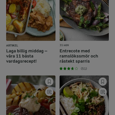
35 MIN
ARTIKEL
Laga billig middag –
Entrecote med
våra 11 bästa
ramslökssmör och
vardagsrecept!
råstekt sparris
(51)