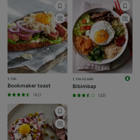
1 TIM
1 TIM 40 MIN
Bookmaker toast
Bibimbap
(41)
(32)