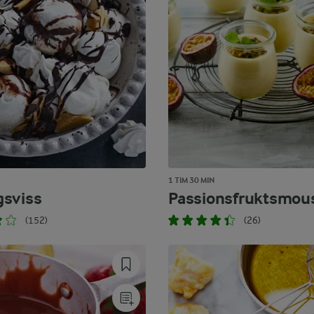
1 TIM 30 MIN
sviss
Passionsfruktsmou
(152)
(26)