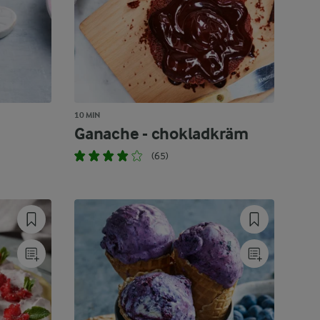
10 MIN
Ganache - chokladkräm
(65)