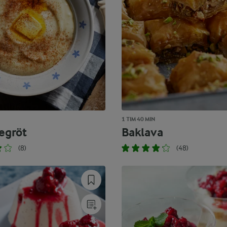
1 TIM 40 MIN
gröt
Baklava
(8)
(48)