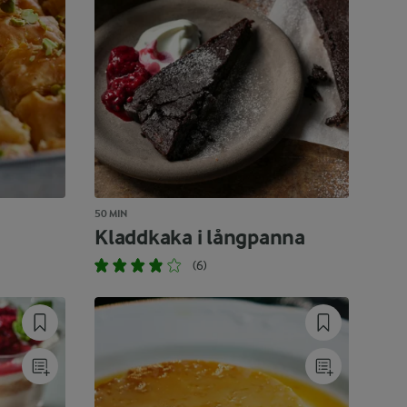
50 MIN
Kladdkaka i långpanna
(6)