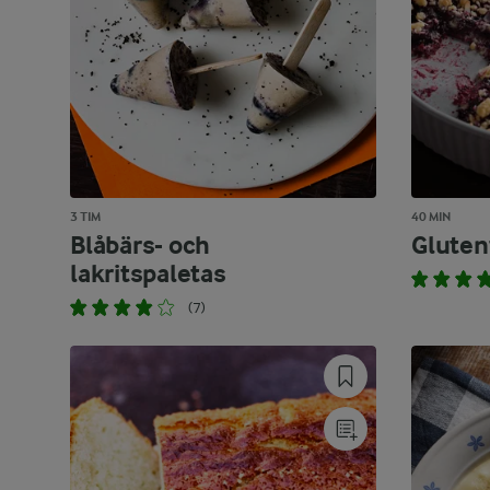
3 TIM
40 MIN
Blåbärs- och
Glutenf
lakritspaletas
(7)