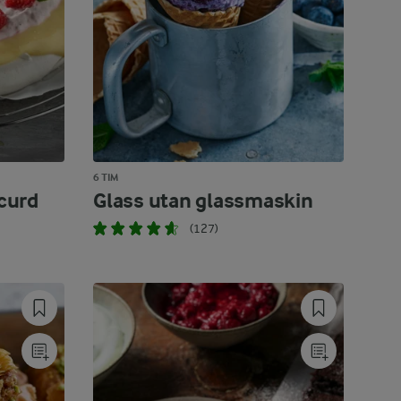
6 TIM
curd
Glass utan glassmaskin
(127)