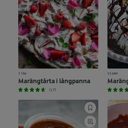
1 TIM
15 MIN
Marängtårta i långpanna
Maräng
(17)