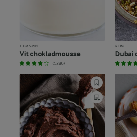
1 TIM 5 MIN
4 TIM
Vit chokladmousse
Dubai 
(1280)