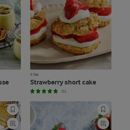
3 TIM
sse
Strawberry short cake
(1)