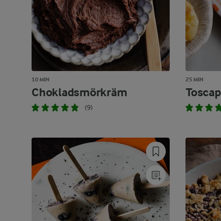
10 MIN
25 MIN
Chokladsmörkräm
Toscap
(9)