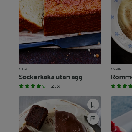
1 TIM
15 MIN
Sockerkaka utan ägg
Römme
(253)