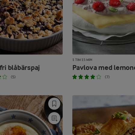
1 TIM 15 MIN
ri blåbärspaj
Pavlova med lemon
(5)
(7)