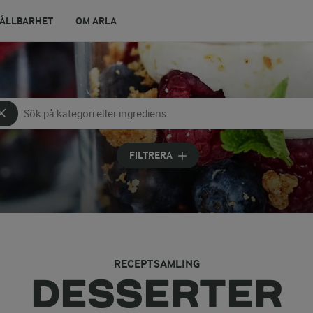
ÅLLBARHET
OM ARLA
Sök på kategori eller ingrediens
Skriv in sökord för att få förslag
FILTRERA
RECEPTSAMLING
DESSERTER