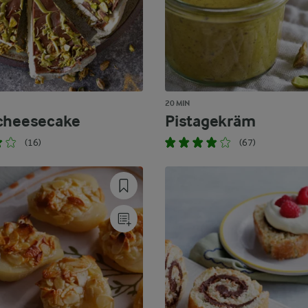
20 MIN
cheesecake
Pistagekräm
(16)
(67)