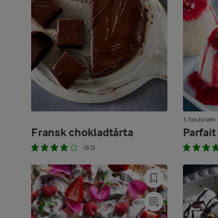
3 TIM 20 MIN
Fransk chokladtårta
Parfait
(63)