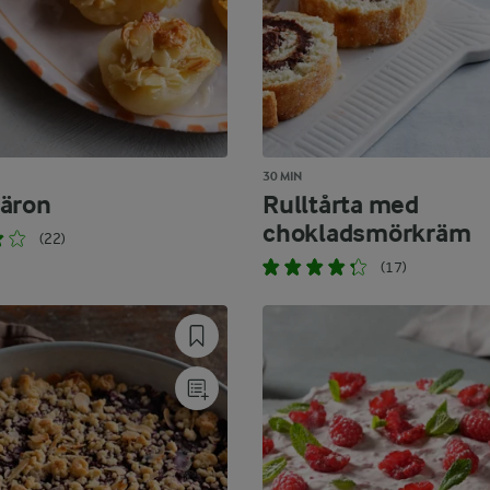
30 MIN
äron
Rulltårta med
chokladsmörkräm
(22)
(17)