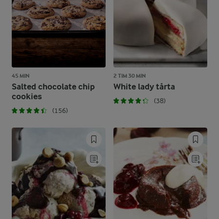
45 MIN
2 TIM 30 MIN
Salted chocolate chip
White lady tårta
cookies
(38)
(156)