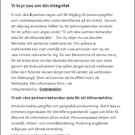
Fler Arlasajter
Vi bryr oss om din integritet
Vi och våra
6
partners lagrar och får tillgång till personuppgifter
För ägare
som webbläsardata eller unika identifierare på din enhet . Genom
att välja Jag accepterar tillåter du att spårningstekniker används
Arlas kundportal
för de syften som anges under ”Vi och våra partners behandlar
Arla.com
data för att tillhandahålla”. . Om du väljer Avvisa alla eller
Falbygdens Ost
återkallar ditt samtycke inaktiveras de. Om spårare är
Arla webbshop
inaktiverade kan visst innehåll och vissa annonser som du ser
vara mindre relevanta för dig. Du kan återkomma till denna meny
Bildbank
för att ändra dina val eller återkalla ditt samtycke när som helst
genom att klicka på länken Visa syften längst ned på webbsidan
[eller den flytande ikonen längst ned till vänster på webbsidan,
om tillämpligt]. Dina val kommer att ha effekt inom vår
Följ oss
Webbplats. Mer information finns i vår
integritetspolicy.
Cookiepolicy
Vi och våra partners behandlar data för att tillhandahålla:
Använda exakta uppgifter om geografisk positionering. Aktivt läsa av
enhetens egenskaper för identifieringsändamål. Lagra och/eller få
åtkomst till information på en enhet. Personanpassad reklam och
innehåll, reklam- och innehållsmätning, forskning angående
målgrupp och tjänsteutveckling.