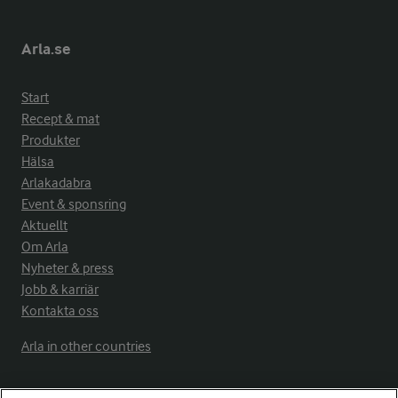
Arla.se
Start
Recept & mat
Produkter
Hälsa
Arlakadabra
Event & sponsring
Aktuellt
Om Arla
Nyheter & press
Jobb & karriär
Kontakta oss
Arla in other countries