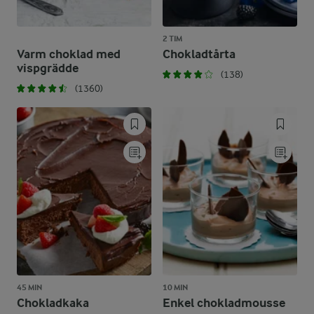
2 TIM
Varm choklad med
Chokladtårta
vispgrädde
(138)
(1360)
45 MIN
10 MIN
Chokladkaka
Enkel chokladmousse