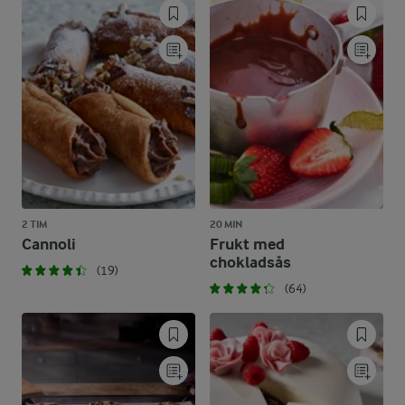
2 TIM
20 MIN
Cannoli
Frukt med
chokladsås
(19)
(64)