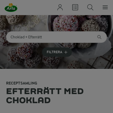
Sök på kategori eller ingrediens
Skriv in sökord för att få förslag
FILTRERA
RECEPTSAMLING
EFTERRÄTT MED
CHOKLAD