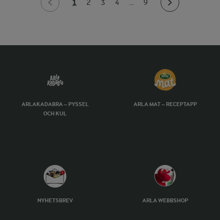
1
2
3
4
...
9
ARLAKADABRA – PYSSEL
ARLA MAT – RECEPTAPP
OCH KUL
NYHETSBREV
ARLA WEBBSHOP