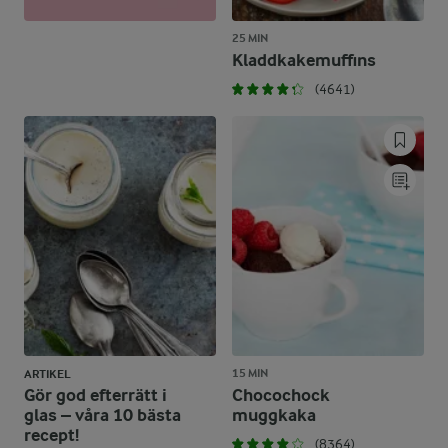
25 MIN
Kladdkakemuffins
(4641)
15 MIN
ARTIKEL
Gör god efterrätt i
Chocochock
glas – våra 10 bästa
muggkaka
recept!
(8364)