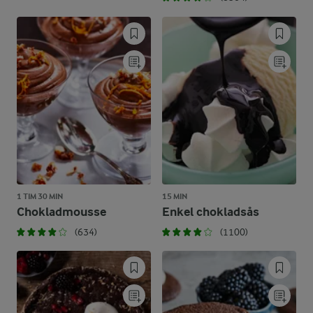
1 TIM 30 MIN
15 MIN
Chokladmousse
Enkel chokladsås
(634)
(1100)