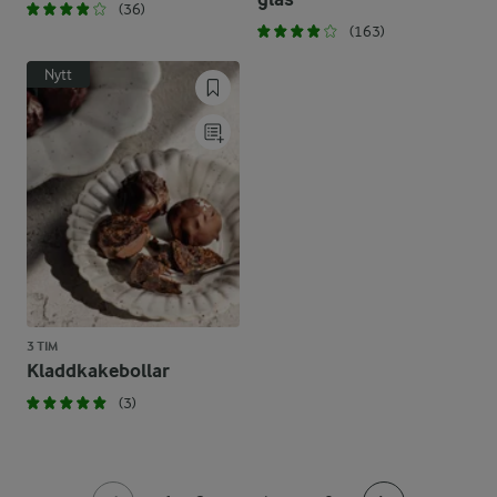
(36)
(163)
Nytt
3 TIM
Kladdkakebollar
(3)