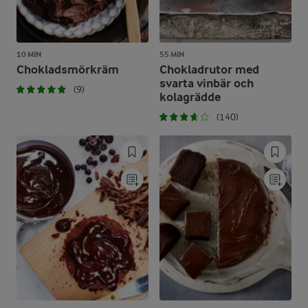
10 MIN
55 MIN
Chokladsmörkräm
Chokladrutor med
svarta vinbär och
(9)
kolagrädde
(140)