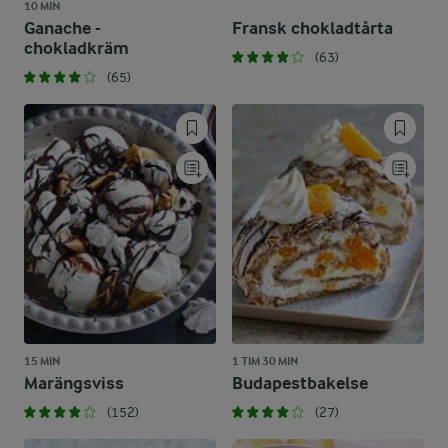
10 MIN
Ganache -
Fransk chokladtårta
chokladkräm
(63)
(65)
15 MIN
1 TIM 30 MIN
Marängsviss
Budapestbakelse
(152)
(27)