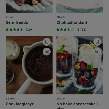
4 TIM
30 MIN
Semifreddo
Chokladfondant
(16)
(1421)
15 MIN
15 MIN
Chokladglasyr
No bake cheesecake i
glas