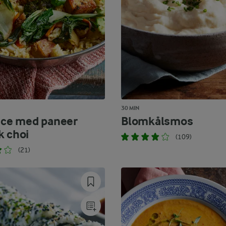
30 MIN
rice med paneer
Blomkålsmos
k choi
(109)
(21)