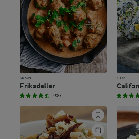
30 MIN
1 TIM
Frikadeller
Califor
(58)