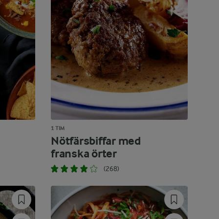
1 TIM
Nötfärsbiffar med
franska örter
(268)