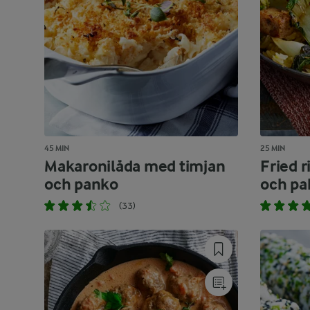
45 MIN
25 MIN
Makaronilåda med timjan
Fried 
och panko
och pa
(33)