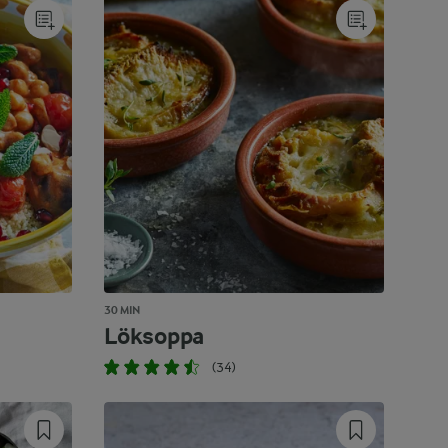
30 MIN
Löksoppa
(34)