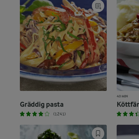
40 MIN
Gräddig pasta
Köttfä
(1241)