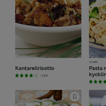
15 MIN
Kantarellrisotto
Pasta 
kyckli
(184)