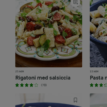
25 MIN
15 MIN
Rigatoni med salsiccia
Pasta 
(78)