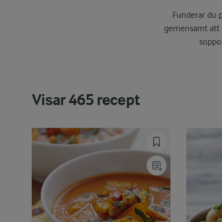
Funderar du p
gemensamt att d
soppor
Visar
465
recept