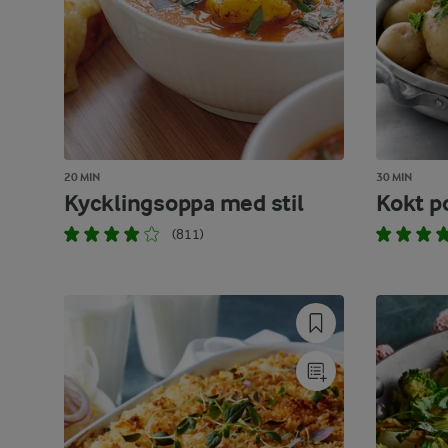
20 MIN
30 MIN
Kycklingsoppa med stil
Kokt p
(811)