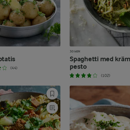
30 MIN
otatis
Spaghetti med kräm
pesto
(44)
(102)