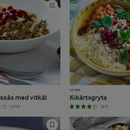
40 MIN
rssås med vitkål
Kikärtsgryta
(175)
(27)