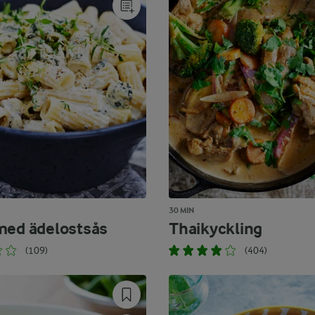
30 MIN
med ädelostsås
Thaikyckling
(109)
(404)