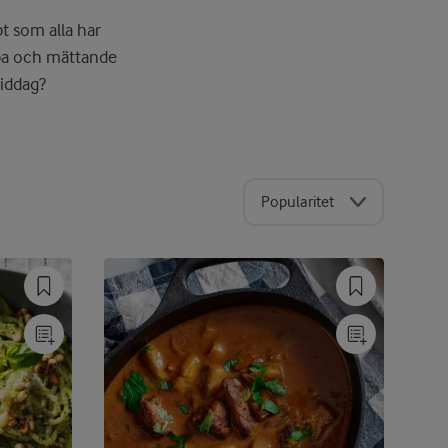
t som alla har
bba och mättande
middag?
Popularitet