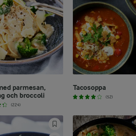
med parmesan,
Tacosoppa
ng och broccoli
(52)
(224)