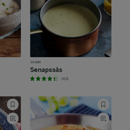
10 MIN
Senapssås
(43)