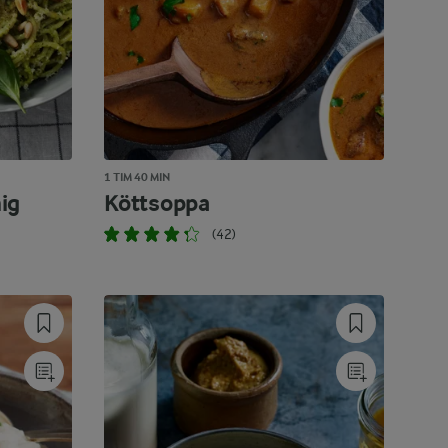
1 TIM 40 MIN
ig
Köttsoppa
(42)