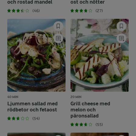
och rostad mandel
ost och nötter
(46)
(27)
40 MIN
20 MIN
Ljummen sallad med
Grill cheese med
rödbetor och fetaost
melon och
päronsallad
(54)
(55)