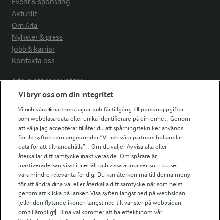
Event & sponsring
Aktuellt
Om Arla
Nyheter & press
Jobb & karriär
Kontakta oss
Arla in other countries
Vi bryr oss om din integritet
Vi och våra
6
partners lagrar och får tillgång till personuppgifter
Fler Arlasajter
som webbläsardata eller unika identifierare på din enhet . Genom
att välja Jag accepterar tillåter du att spårningstekniker används
för de syften som anges under ”Vi och våra partners behandlar
För ägare
data för att tillhandahålla”. . Om du väljer Avvisa alla eller
Arlas kundportal
återkallar ditt samtycke inaktiveras de. Om spårare är
Arla.com
inaktiverade kan visst innehåll och vissa annonser som du ser
vara mindre relevanta för dig. Du kan återkomma till denna meny
Falbygdens Ost
för att ändra dina val eller återkalla ditt samtycke när som helst
Arla webbshop
genom att klicka på länken Visa syften längst ned på webbsidan
Bildbank
[eller den flytande ikonen längst ned till vänster på webbsidan,
om tillämpligt]. Dina val kommer att ha effekt inom vår