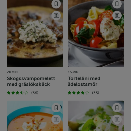
20 MIN
15 MIN
Skogssvampomelett
Tortellini med
med gräslöksklick
ädelostsmör
(36)
(35)