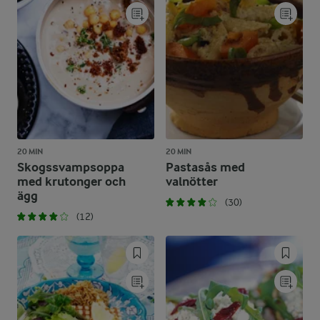
20 MIN
20 MIN
Skogssvampsoppa
Pastasås med
med krutonger och
valnötter
ägg
(30)
(12)