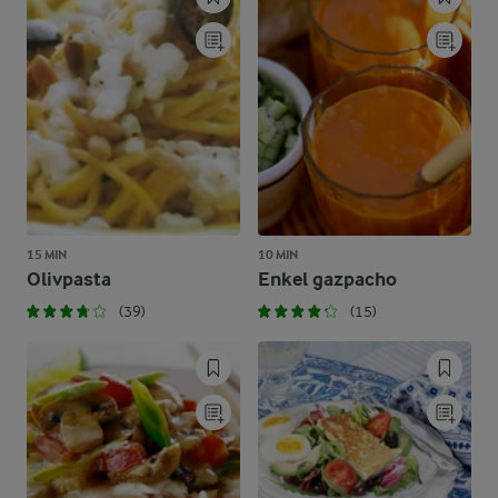
15 MIN
10 MIN
Olivpasta
Enkel gazpacho
(39)
(15)