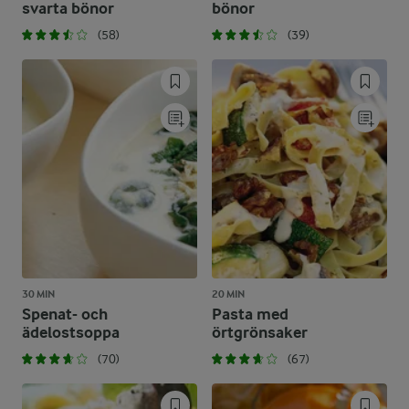
svarta bönor
bönor
(58)
(39)
30 MIN
20 MIN
Spenat- och
Pasta med
ädelostsoppa
örtgrönsaker
(70)
(67)