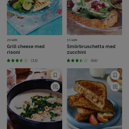
20 MIN
15 MIN
Grill cheese med
Smörbruschetta med
risoni
zucchini
(33)
(66)