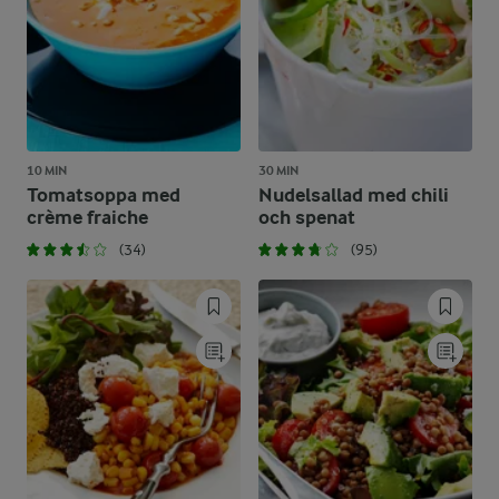
10 MIN
30 MIN
Tomatsoppa med
Nudelsallad med chili
crème fraiche
och spenat
(34)
(95)