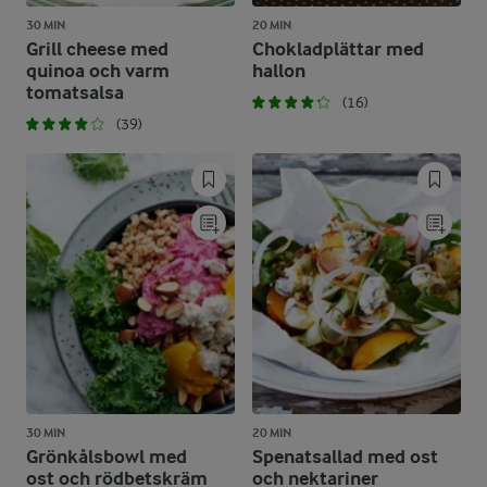
30 MIN
20 MIN
Grill cheese med
Chokladplättar med
quinoa och varm
hallon
tomatsalsa
(16)
(39)
30 MIN
20 MIN
Grönkålsbowl med
Spenatsallad med ost
ost och rödbetskräm
och nektariner