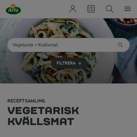
Sök på kategori eller ingrediens
Skriv in sökord för att få förslag
FILTRERA
RECEPTSAMLING
VEGETARISK
KVÄLLSMAT