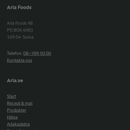
Arla Foods
Arla Foods AB

PO BOX 4083

169 04  Solna
Telefon:
08−789 50 00
Kontakta oss
Arla.se
Start
Recept & mat
Produkter
Hälsa
Arlakadabra