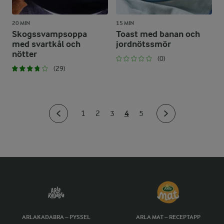
20 MIN
15 MIN
Skogssvampsoppa
Toast med banan och
med svartkål och
jordnötssmör
nötter
(0)
(29)
4
1
2
3
5
ARLAKADABRA – PYSSEL
ARLA MAT – RECEPTAPP