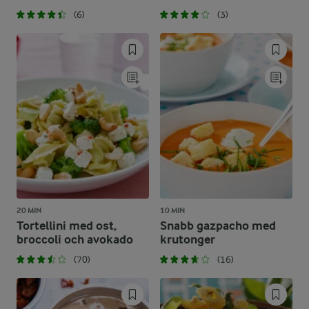
(6)
(3)
20 MIN
10 MIN
Tortellini med ost,
Snabb gazpacho med
broccoli och avokado
krutonger
(70)
(16)