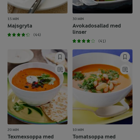
15 MIN
30 MIN
Majsgryta
Avokadosallad med
linser
(44)
(41)
20 MIN
10 MIN
Texmexsoppa med
Tomatsoppa med