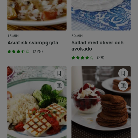
15 MIN
30 MIN
Asiatisk svampgryta
Sallad med oliver och
avokado
(328)
(28)