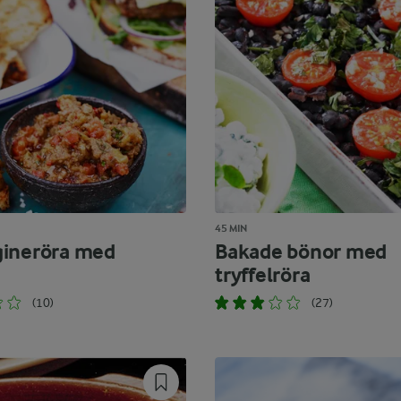
45 MIN
ineröra med
Bakade bönor med
tryffelröra
(10)
(27)