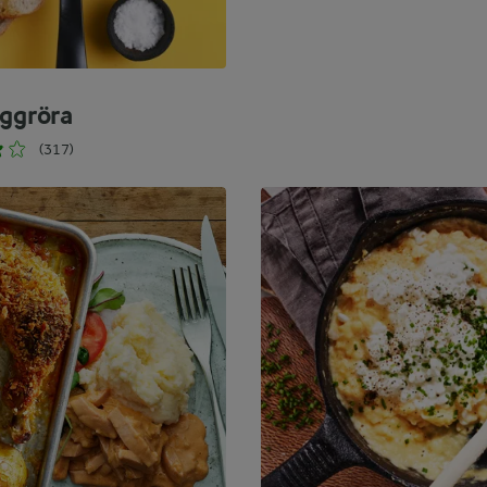
äggröra
(317)