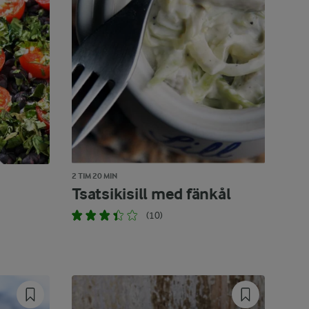
2 TIM 20 MIN
Tsatsikisill med fänkål
(10)