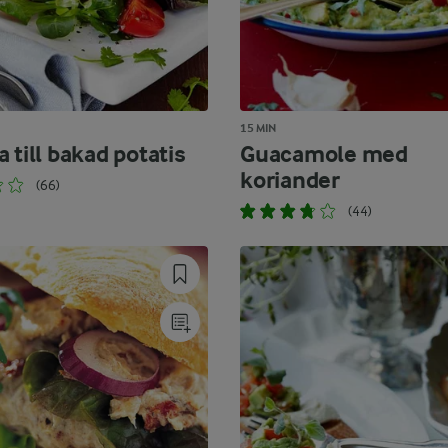
15 MIN
 till bakad potatis
Guacamole med
koriander
(66)
(44)