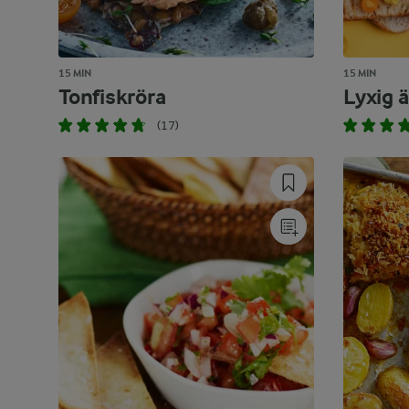
15 MIN
15 MIN
Tonfiskröra
Lyxig 
(17)