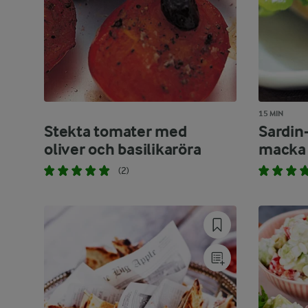
15 MIN
Stekta tomater med
Sardin
oliver och basilikaröra
macka
(2)