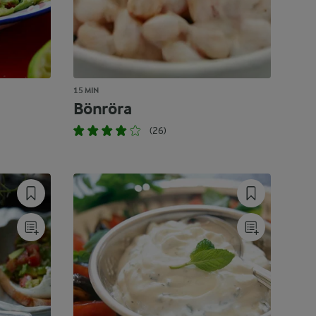
15 MIN
Bönröra
(26)