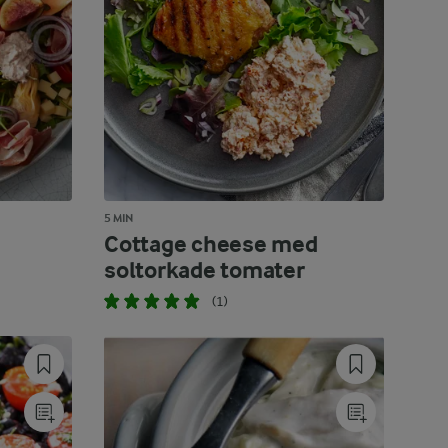
5 MIN
Cottage cheese med
soltorkade tomater
(1)