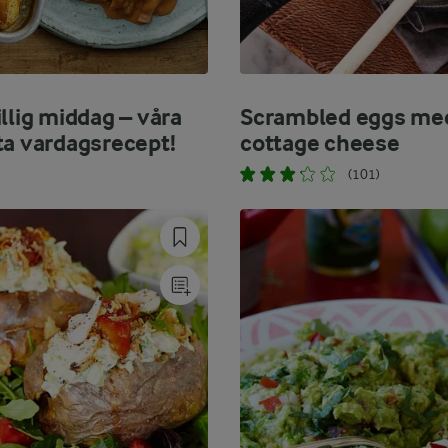
llig middag – våra
Scrambled eggs me
ta vardagsrecept!
cottage cheese
(101)