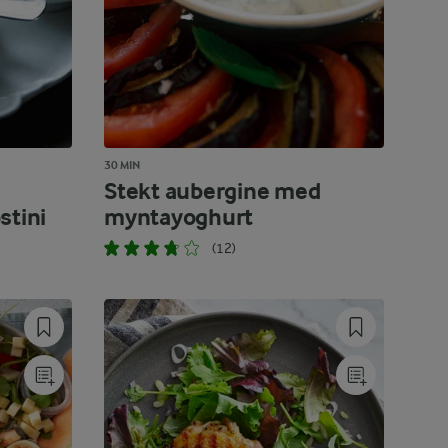
30 MIN
Stekt aubergine med
stini
myntayoghurt
(12)