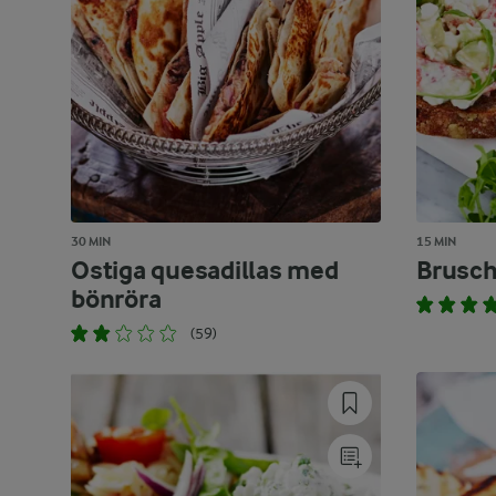
30 MIN
15 MIN
Ostiga quesadillas med
Brusch
bönröra
(59)