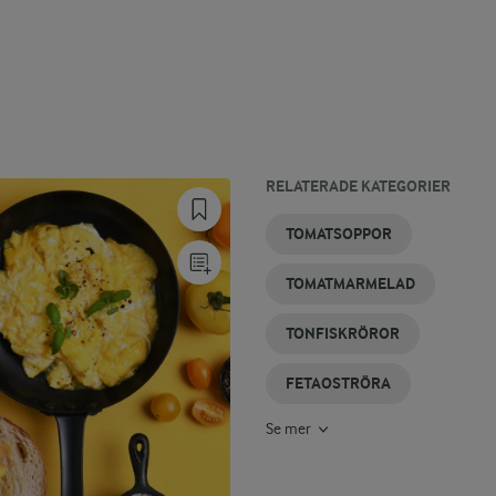
RELATERADE KATEGORIER
AUBERGINERÖROR
TOMATCHUTNEY
TOMATSALLAD
TOMATSALSA
TOMATSÅS
INLAGD
TOMATSOPPOR
TOMAT
TOMATMARMELAD
TONFISKRÖROR
FETAOSTRÖRA
Se mer