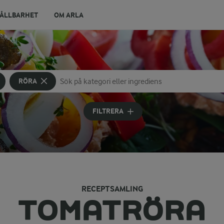
ÅLLBARHET
OM ARLA
RÖRA
Sök på kategori eller ingrediens
Skriv in sökord för att få förslag
FILTRERA
RECEPTSAMLING
TOMATRÖRA