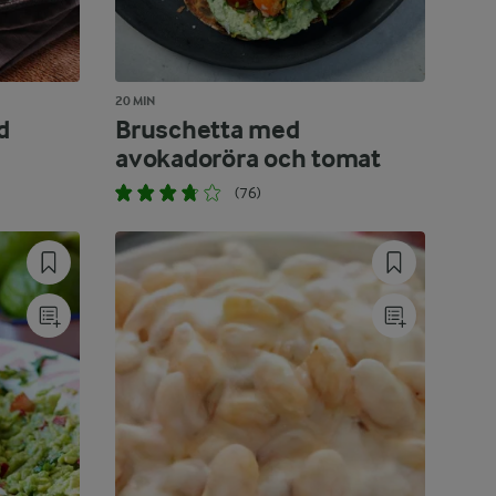
20 MIN
d
Bruschetta med
avokadoröra och tomat
(76)