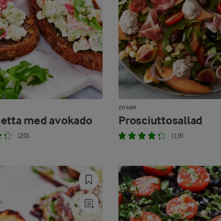
20 MIN
etta med avokado
Prosciuttosallad
(20)
(19)