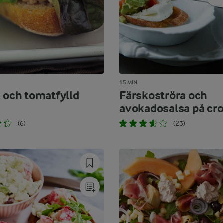
15 MIN
- och tomatfylld
Färskoströra och
avokadosalsa på cro
(6)
(23)