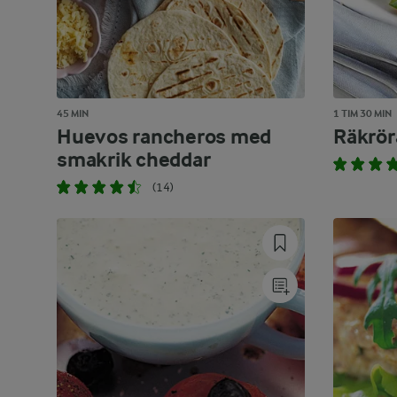
45 MIN
1 TIM 30 MIN
Huevos rancheros med
Räkröra
smakrik cheddar
(14)