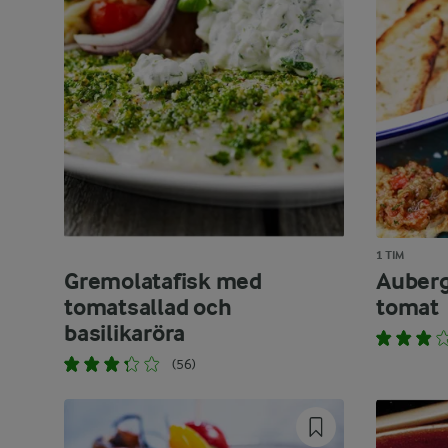
1 TIM
Gremolatafisk med
Auberg
tomatsallad och
tomat
basilikaröra
(56)