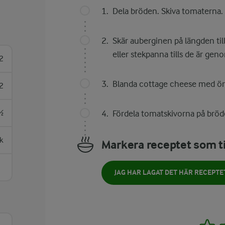
Dela bröden. Skiva tomaterna.
Skär auberginen på längden till
eller stekpanna tills de är gen
2
Blanda cottage cheese med örte
2
½
Fördela tomatskivorna på bröde
k
Markera receptet som ti
JAG HAR LAGAT DET HÄR RECEPTE
1