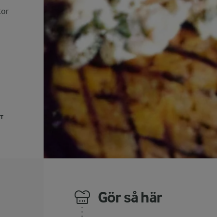
tor
UT
Gör så här