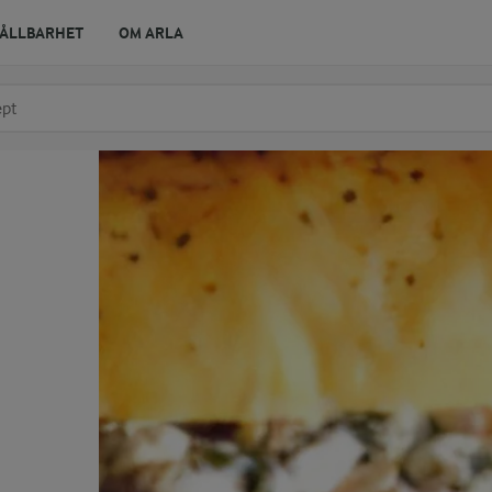
ÅLLBARHET
OM ARLA
r ingrediens
t få förslag