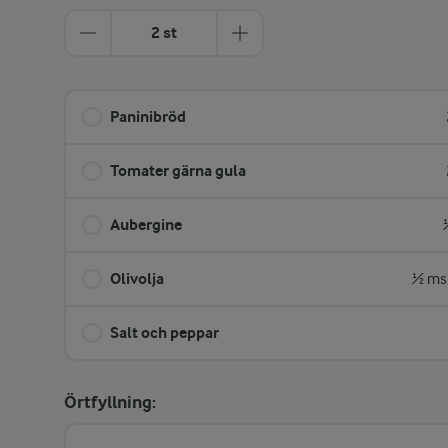
2 st
Paninibröd
Tomater gärna gula
Aubergine
Olivolja
½ ms
Salt och peppar
Örtfyllning: