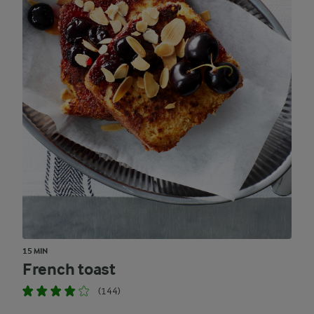
15 MIN
French toast
(144)