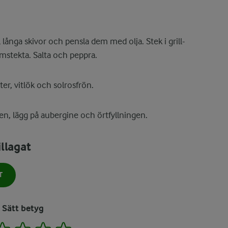
 långa skivor och pensla dem med olja. Stek i grill-
omstekta. Salta och peppra.
r, vitlök och solrosfrön.
n, lägg på aubergine och örtfyllningen.
llagat
T
Sätt betyg
2
3
4
5