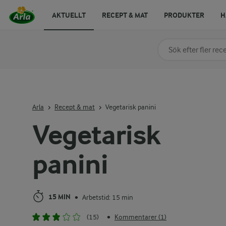
AKTUELLT
RECEPT & MAT
PRODUKTER
H
Sök på kategori elle
Skriv in sökord för at
Arla
Recept & mat
Vegetarisk panini
Vegetarisk
panini
15 MIN
Arbetstid: 15 min
•
(15)
Kommentarer (1)
•