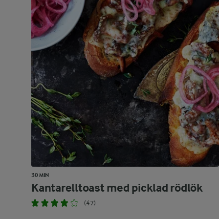
30 MIN
Kantarelltoast med picklad rödlök
(47)