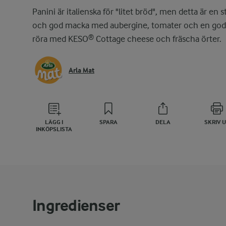
Panini är italienska för "litet bröd", men detta är en s
och god macka med aubergine, tomater och en god
röra med KESO® Cottage cheese och fräscha örter.
Arla Mat
LÄGG I
SPARA
DELA
SKRIV 
INKÖPSLISTA
Ingredienser