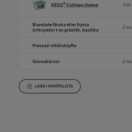
KESO® Cottage cheese
250 
Blandade färska eller frysta
2 ms
örtkryddor t ex gräslök, basilika
Pressad vitlöksklyfta
Solroskärnor
2 ms
LÄGG I INKÖPSLISTA