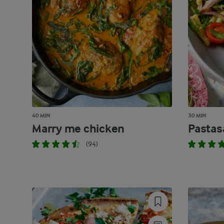
40 MIN
30 MIN
Marry me chicken
Pastas
(94)