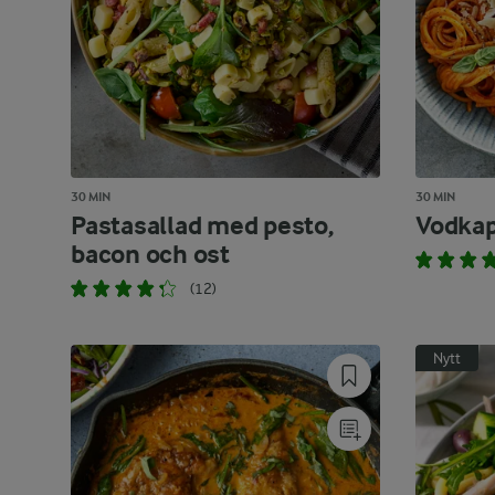
30 MIN
30 MIN
Pastasallad med pesto,
Vodkap
bacon och ost
(12)
Nytt