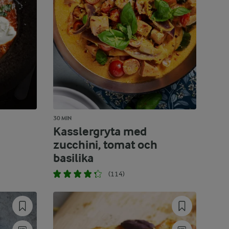
30 MIN
Kasslergryta med
zucchini, tomat och
basilika
(114)