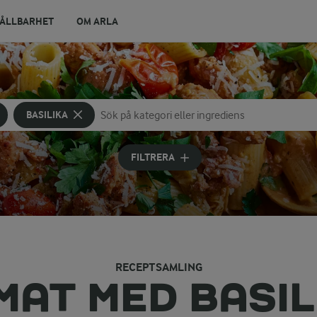
ÅLLBARHET
OM ARLA
BASILIKA
Sök på kategori eller ingrediens
Skriv in sökord för att få förslag
FILTRERA
RECEPTSAMLING
MAT MED BASIL