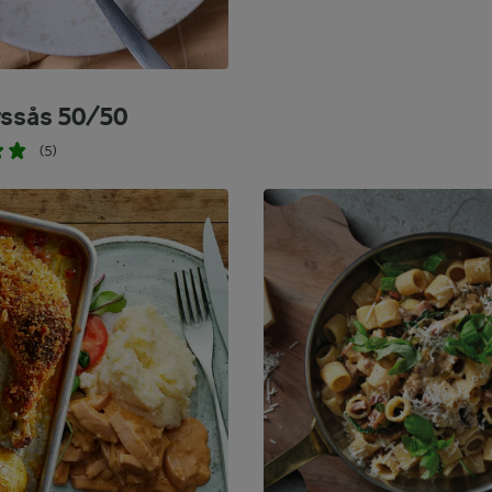
rssås 50/50
(5)