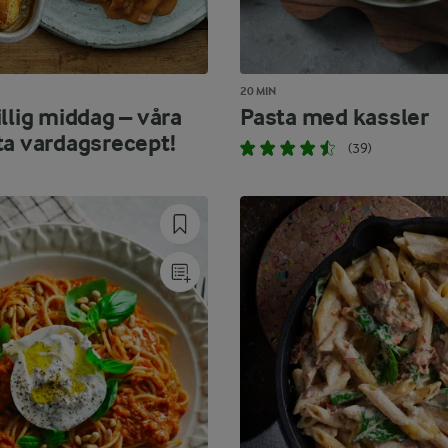
20 MIN
llig middag – våra
Pasta med kassler
ta vardagsrecept!
(39)