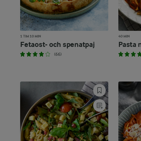
1 TIM 10 MIN
40 MIN
Fetaost- och spenatpaj
Pasta 
(66)