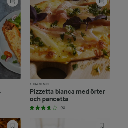
1 TIM 30 MIN
s
Pizzetta bianca med örter
och pancetta
(6)