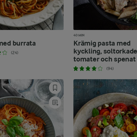
40 MIN
med burrata
Krämig pasta med
kyckling, soltorkad
(24)
tomater och spenat
(94)