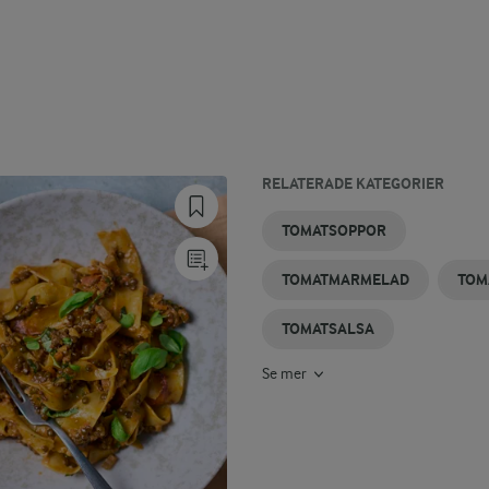
RELATERADE KATEGORIER
TOMATCHUTNEY
TOMATSALLAD
BASILIKASÅS
BASILIKA
INLAGD
TOMAT
TOMATSOPPOR
TOMAT
TOMATMARMELAD
TOM
TOMATSALSA
Se mer