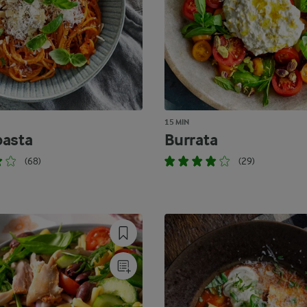
15 MIN
asta
Burrata
(68)
(29)