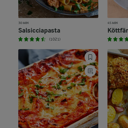
30 MIN
45 MIN
Salsicciapasta
Köttfä
(1021)