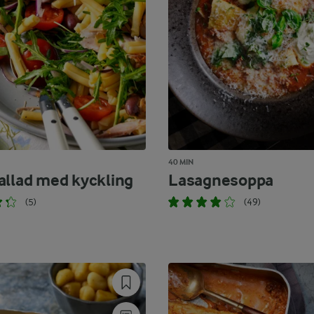
40 MIN
allad med kyckling
Lasagnesoppa
(5)
(49)