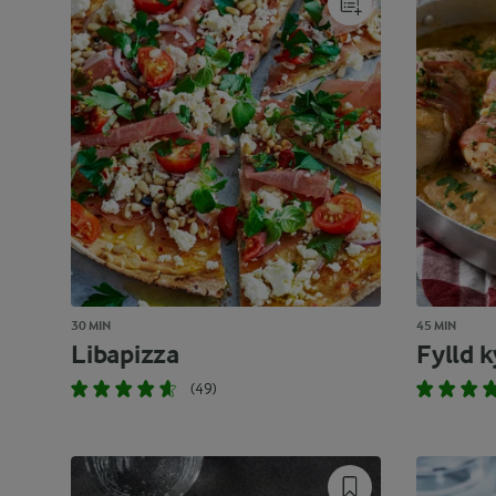
30 MIN
45 MIN
Libapizza
Fylld k
(49)