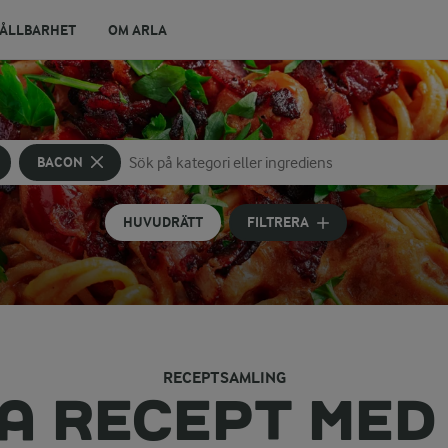
ÅLLBARHET
OM ARLA
BACON
Sök på kategori eller ingrediens
Skriv in sökord för att få förslag
HUVUDRÄTT
FILTRERA
RECEPTSAMLING
A RECEPT MED