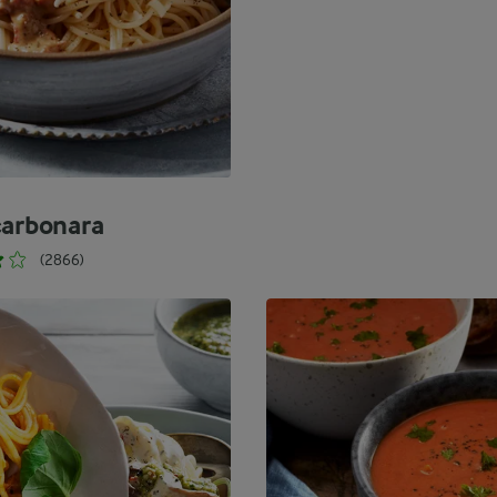
carbonara
(2866)