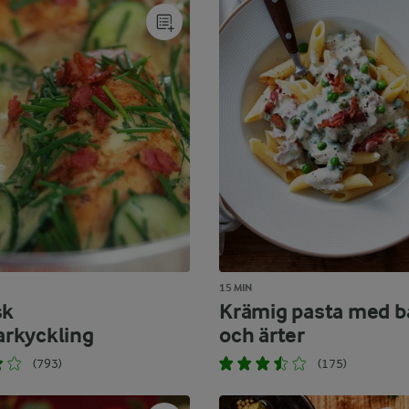
15 MIN
sk
Krämig pasta med 
rkyckling
och ärter
(793)
(175)