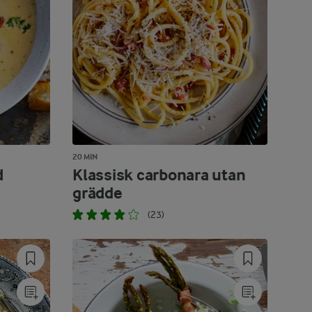
20 MIN
d
Klassisk carbonara utan
grädde
(23)