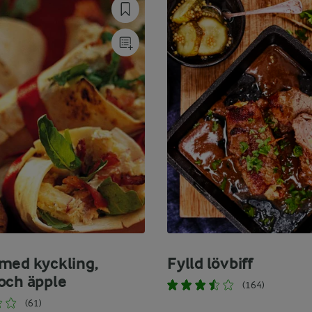
med kyckling,
Fylld lövbiff
och äpple
(164)
(61)