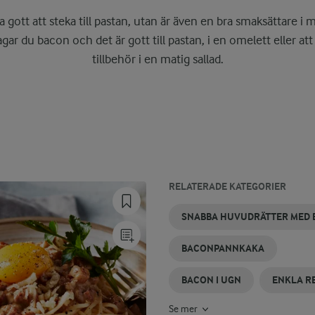
a gott att steka till pastan, utan är även en bra smaksättare i
agar du bacon och det är gott till pastan, i en omelett eller at
tillbehör i en matig sallad.
RELATERADE KATEGORIER
SNABBMAKARONER
SNABBA
BACONSÅS
SNABBA
BACON
SNABB
SNABBA HUVUDRÄTTER MED
MIDDAGSTIPS
RECEPT
AIOLI
BACONPANNKAKA
BACON I UGN
ENKLA R
Se mer