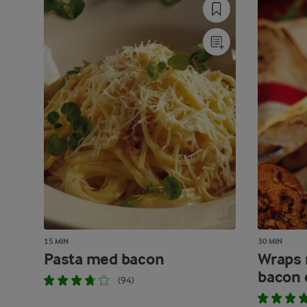
15 MIN
30 MIN
Pasta med bacon
Wraps 
bacon 
(94)