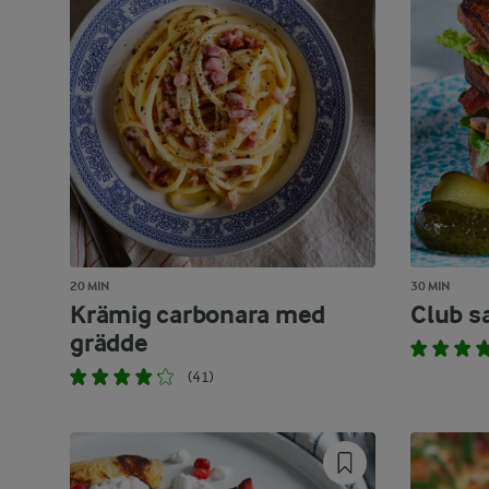
20 MIN
30 MIN
Krämig carbonara med
Club s
grädde
(41)