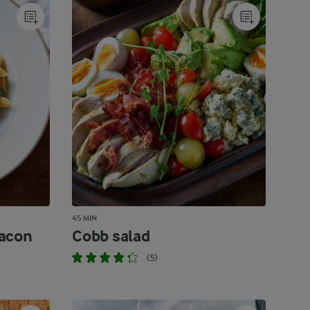
45 MIN
bacon
Cobb salad
(5)