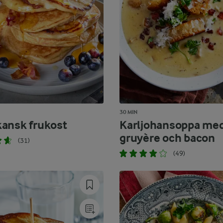
30 MIN
ansk frukost
Karljohansoppa me
gruyère och bacon
(31)
(49)