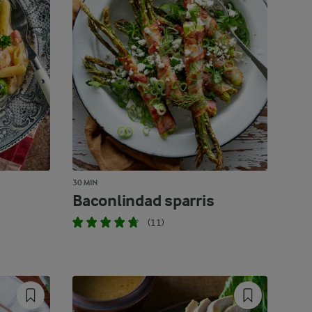
30 MIN
Baconlindad sparris
(11)