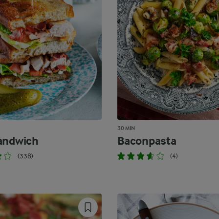
30 MIN
andwich
Baconpasta
(338)
(4)