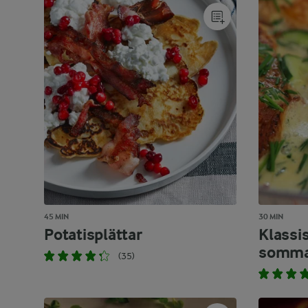
45 MIN
30 MIN
Potatisplättar
Klassi
somma
(35)