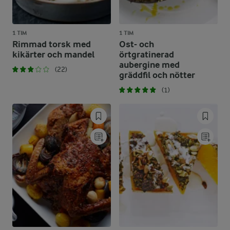
1 TIM
1 TIM
Rimmad torsk med
Ost- och
kikärter och mandel
örtgratinerad
aubergine med
(22)
gräddfil och nötter
(1)