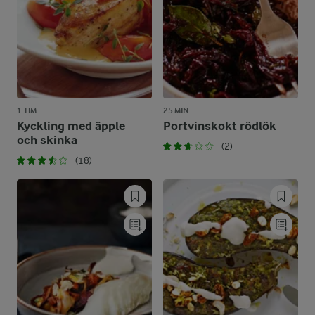
1 TIM
25 MIN
Kyckling med äpple
Portvinskokt rödlök
och skinka
(2)
(18)