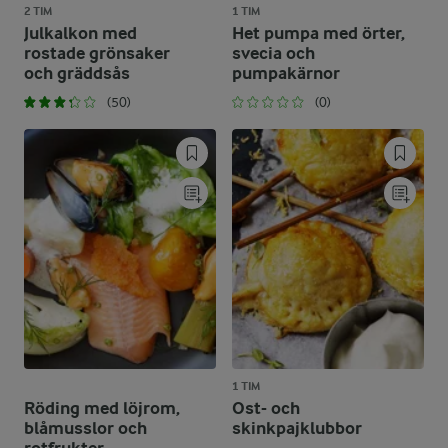
2 TIM
1 TIM
Julkalkon med
Het pumpa med örter,
rostade grönsaker
svecia och
och gräddsås
pumpakärnor
(50)
(0)
1 TIM
Röding med löjrom,
Ost- och
blåmusslor och
skinkpajklubbor