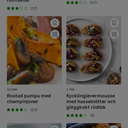
rotfrukter
(57)
(37)
40 MIN
1 TIM
Rostad pumpa med
Kycklinglevermousse
champinjoner
med hasselnötter och
glöggkokt rödlök
(23)
(9)