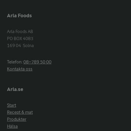
Arla Foods
Arla Foods AB

PO BOX 4083

169 04  Solna
Telefon:
08−789 50 00
Kontakta oss
Arla.se
Start
Recept & mat
Produkter
Hälsa