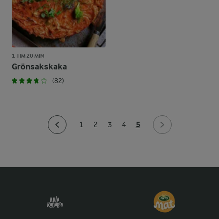
1 TIM 20 MIN
Grönsakskaka
(82)
5
1
2
3
4