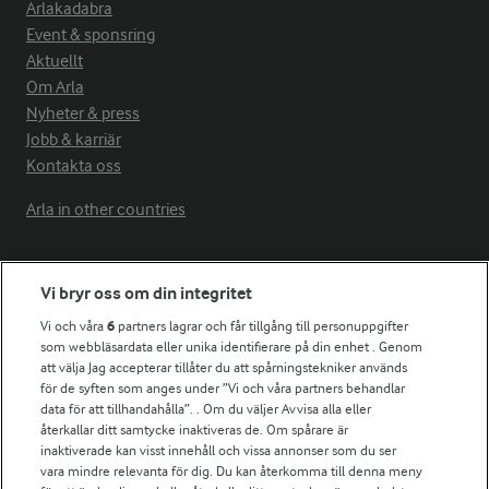
Arlakadabra
Event & sponsring
Aktuellt
Om Arla
Nyheter & press
Jobb & karriär
Kontakta oss
Arla in other countries
Fler Arlasajter
Vi bryr oss om din integritet
Vi och våra
6
partners lagrar och får tillgång till personuppgifter
För ägare
som webbläsardata eller unika identifierare på din enhet . Genom
att välja Jag accepterar tillåter du att spårningstekniker används
Arlas kundportal
för de syften som anges under ”Vi och våra partners behandlar
Arla.com
data för att tillhandahålla”. . Om du väljer Avvisa alla eller
Falbygdens Ost
återkallar ditt samtycke inaktiveras de. Om spårare är
Arla webbshop
inaktiverade kan visst innehåll och vissa annonser som du ser
vara mindre relevanta för dig. Du kan återkomma till denna meny
Bildbank