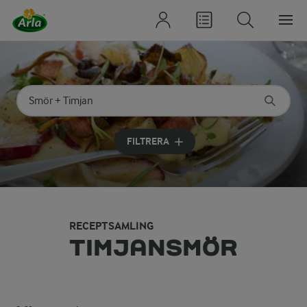
Sök på kategori eller ingrediens
Skriv in sökord för att få förslag
FILTRERA
RECEPTSAMLING
TIMJANSMÖR