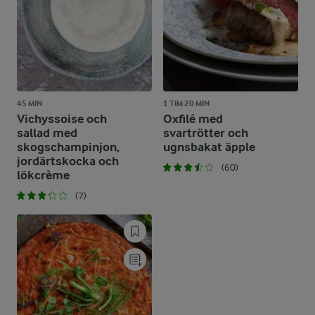
45 MIN
1 TIM 20 MIN
Vichyssoise och
Oxfilé med
sallad med
svartrötter och
skogschampinjon,
ugnsbakat äpple
jordärtskocka och
(60)
lökcrème
(7)