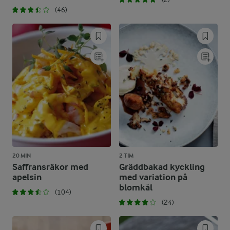
(46)
20 MIN
2 TIM
Saffransräkor med
Gräddbakad kyckling
apelsin
med variation på
blomkål
(104)
(24)