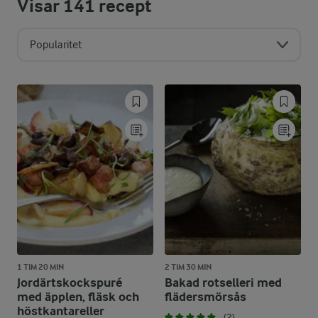
Visar
141
recept
Popularitet
1 TIM 20 MIN
2 TIM 30 MIN
Jordärtskockspuré
Bakad rotselleri med
med äpplen, fläsk och
flädersmörsås
höstkantareller
(2)