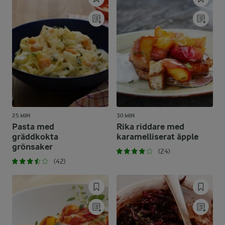
25 MIN
30 MIN
Pasta med
Rika riddare med
gräddkokta
karamelliserat äpple
grönsaker
(24)
(42)