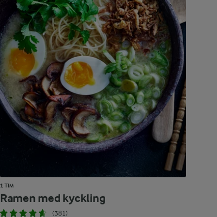
1 TIM
Ramen med kyckling
(381)