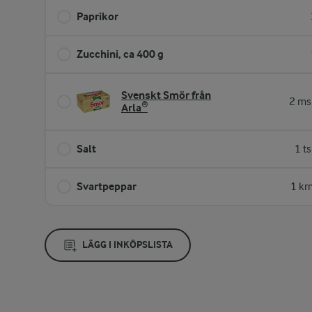
Paprikor
Zucchini, ca 400 g
Svenskt Smör från
2 ms
Arla®
Salt
1 t
Svartpeppar
1 kr
LÄGG I INKÖPSLISTA