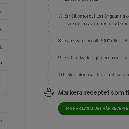
k
Smält smöret i len ångpanna oc
övre delen av ugnen ca 20 min
k
Sänk värmen till 200° eller 18
sk
Ställ in kycklingfiléerna och 
m
Skär filéerna i bitar och ser
Markera receptet som ti
JAG HAR LAGAT DET HÄR RECEPTE
3