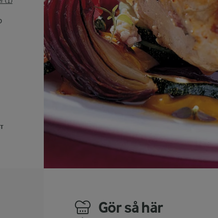
 (1)
p
UT
Gör så här