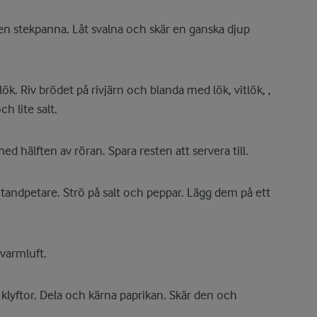
 en stekpanna. Låt svalna och skär en ganska djup
ök. Riv brödet på rivjärn och blanda med lök, vitlök, ,
h lite salt.
med hälften av röran. Spara resten att servera till.
 tandpetare. Strö på salt och peppar. Lägg dem på ett
varmluft.
 klyftor. Dela och kärna paprikan. Skär den och