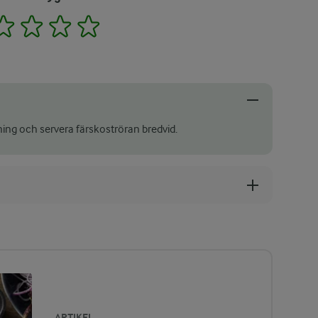
2
3
4
5
ning och servera färskoströran bredvid.
ARTIKEL