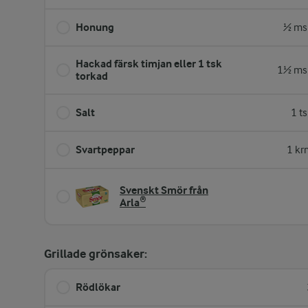
Honung
½ ms
Hackad färsk timjan eller 1 tsk
1½ ms
torkad
Salt
1 t
Svartpeppar
1 kr
Svenskt Smör från
Arla®
Grillade grönsaker:
Rödlökar