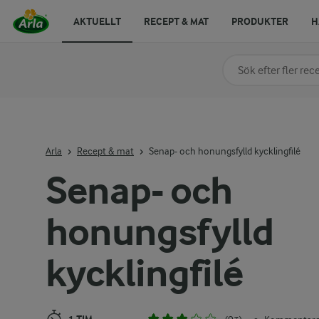
AKTUELLT
RECEPT & MAT
PRODUKTER
H
Sök på kategori elle
Skriv in sökord för at
Arla
Recept & mat
Senap- och honungsfylld kycklingfilé
Senap- och
honungsfylld
kycklingfilé