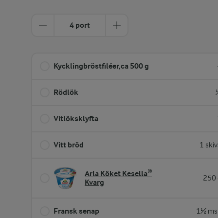
4 port
Kycklingbröstfiléer,ca 500 g
Rödlök
Vitlöksklyfta
Vitt bröd
1 ski
Arla Köket Kesella®
250 
Kvarg
Fransk senap
1½ ms