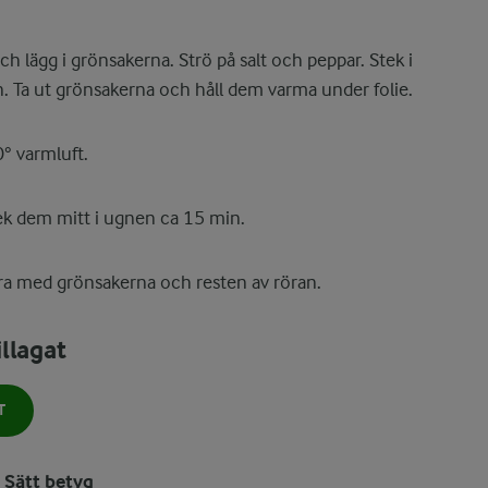
h lägg i grönsakerna. Strö på salt och peppar. Stek i
. Ta ut grönsakerna och håll dem varma under folie.
0° varmluft.
stek dem mitt i ugnen ca 15 min.
vera med grönsakerna och resten av röran.
llagat
T
Sätt betyg