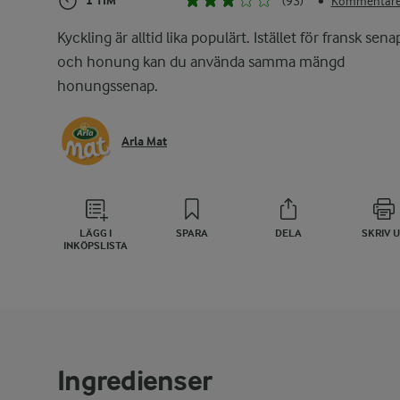
1 TIM
(93)
Kommentarer
•
Kyckling är alltid lika populärt. Istället för fransk sena
och honung kan du använda samma mängd
honungssenap.
Arla Mat
LÄGG I
SPARA
DELA
SKRIV 
INKÖPSLISTA
Ingredienser