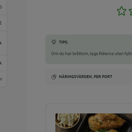
3
1
1
TIPS:
k
Om du har bråttom, laga filéerna utan fyll
sk
NÄRINGSVÄRDEN, PER PORT
m
Energi:
396 kcal
ENERGIDISTRIBUTION %
NÄRINGSVÄRDEN PER PORT