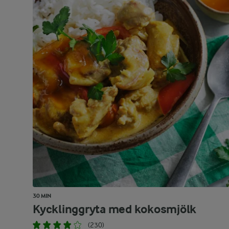
30 MIN
Kycklinggryta med kokosmjölk
(230)