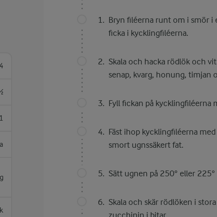
Bryn filéerna runt om i smör i
ficka i kycklingfiléerna.
Skala och hacka rödlök och vitl
4
senap, kvarg, honung, timjan oc
½
Fyll fickan på kycklingfiléerna 
1
Fäst ihop kycklingfiléerna med
va
smort ugnssäkert fat.
Sätt ugnen på 250° eller 225° 
g
Skala och skär rödlöken i stora
k
zucchinin i bitar.