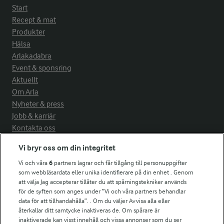
Start
Recept & mat
Produkter
Hälsa
Arlakadabra
Event & sponsring
Aktuellt
Om Arla
Nyheter & press
Jobb & karriär
Kontakta oss
Vi bryr oss om din integritet
Arla in other countries
Vi och våra
6
partners lagrar och får tillgång till personuppgifter
som webbläsardata eller unika identifierare på din enhet . Genom
Fler Arlasajter
att välja Jag accepterar tillåter du att spårningstekniker används
för de syften som anges under ”Vi och våra partners behandlar
data för att tillhandahålla”. . Om du väljer Avvisa alla eller
För ägare
återkallar ditt samtycke inaktiveras de. Om spårare är
inaktiverade kan visst innehåll och vissa annonser som du ser
Arlas kundportal