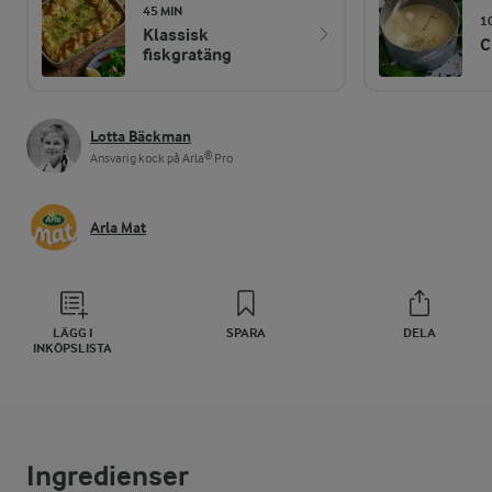
45 MIN
1
Klassisk
C
fiskgratäng
Lotta Bäckman
Ansvarig kock på Arla® Pro
Arla Mat
LÄGG I
SPARA
DELA
INKÖPSLISTA
Ingredienser