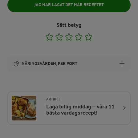
JAG HAR LAGAT DET HÄR RECEPTET
Sätt betyg
1
2
3
4
5
NÄRINGSVÄRDEN, PER PORT
Energi:
483 kcal
ARTIKEL
Laga billig middag – våra 11
ENERGIDISTRIBUTION %
NÄRINGSVÄRDEN PER PORT
bästa vardagsrecept!
-
10 g
Fiber: