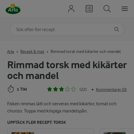
Sök på kategori eller ingrediens
Skriv in sökord för att få förslag
Arla
Recept & mat
Rimmad torsk med kikärter och mandel
Rimmad torsk med kikärter
och mandel
1 TIM
(22)
Kommentarer (0)
•
Fisken rimmas lätt och serveras med kikärtor, tomat och
chorizo. Toppa med krispiga mandelspån.
UPPTÄCK FLER RECEPT: TORSK