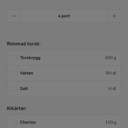
4 port
Rimmad torsk:
Torskrygg
600 g
Vatten
9½ dl
Salt
½ dl
Kikärter:
Chorizo
150 g