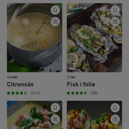
10 MIN
1 TIM
Citronsås
Fisk i folie
(237)
(28)