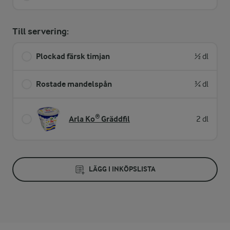
Till servering:
Plockad färsk timjan
½ dl
Rostade mandelspån
¾ dl
Arla Ko® Gräddfil
2 dl
LÄGG I INKÖPSLISTA