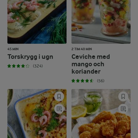
45 MIN
2 TIM 40 MIN
Torskrygg i ugn
Ceviche med
mango och
(324)
koriander
(56)