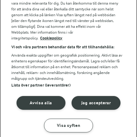
vara mindre relevanta för dig. Du kan återkomma till denna meny
Arla.com
för att ändra dina val eller återkalla ditt samtycke när som helst
Falbygdens Ost
genom att klicka på länken Visa syften längst ned på webbsidan
Arla webbshop
[eller den flytande ikonen längst ned till vänster på webbsidan,
om tillämpligt]. Dina val kommer att ha effekt inom vår
Bildbank
Webbplats. Mer information finns i vår
integritetspolicy.
Cookiepolicy
Vi och våra partners behandlar data för att tillhandahålla:
Följ oss
Använda exakta uppgifter om geografisk positionering. Aktivt läsa av
enhetens egenskaper för identifieringsändamål. Lagra och/eller få
åtkomst till information på en enhet. Personanpassad reklam och
innehåll, reklam- och innehållsmätning, forskning angående
målgrupp och tjänsteutveckling.
Lista över partner (leverantörer)
Avvisa alla
Jag accepterar
© 2026 Arla Foods
Ändra cookie-inställningar
Visa syften
GÖR SÅ HÄR
INGREDIENSER
Integritetspolicy