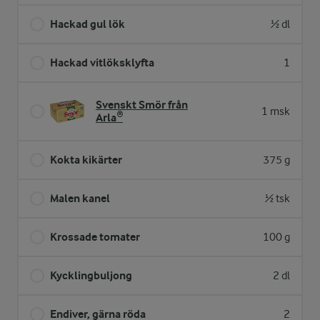
Hackad gul lök
½ dl
Hackad vitlöksklyfta
1
Svenskt Smör från
1 msk
Arla®
Kokta kikärter
375 g
Malen kanel
½ tsk
Krossade tomater
100 g
Kycklingbuljong
2 dl
Endiver, gärna röda
2