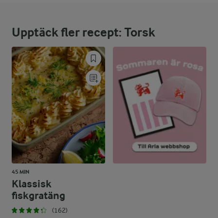
37 %
44 g
Protein:
Upptäck fler recept: Torsk
44,7 %
24,4 g
Fett:
18,3 %
21,8 g
Kolhydrater:
45 MIN
Klassisk
fiskgratäng
(162)