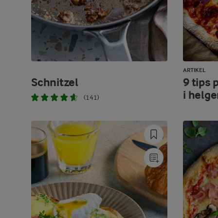
ARTIKEL
Schnitzel
9 tips 
i helg
(141)