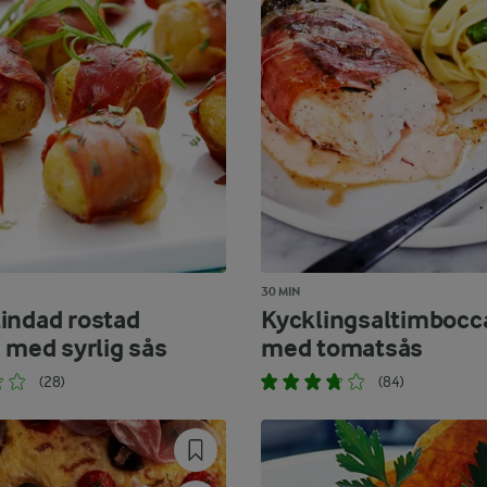
30 MIN
indad rostad
Kycklingsaltimbocc
 med syrlig sås
med tomatsås
(28)
(84)