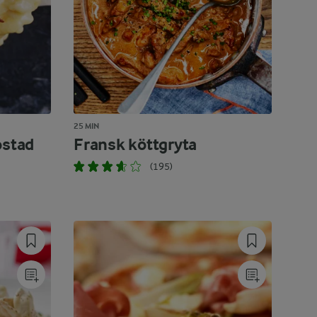
25 MIN
ostad
Fransk köttgryta
(195)