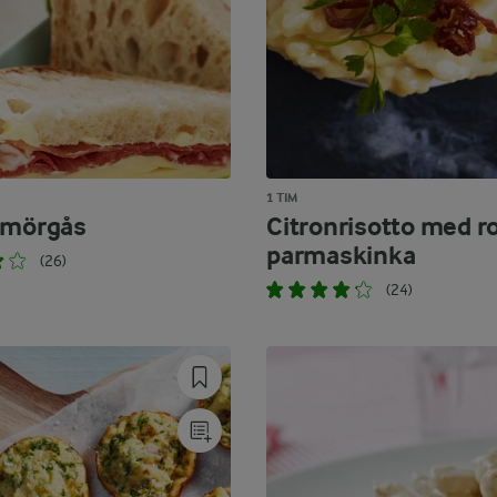
1 TIM
smörgås
Citronrisotto med r
parmaskinka
(26)
(24)