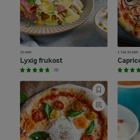
30 MIN
1 TIM 30 MIN
Lyxig frukost
Capric
(9)