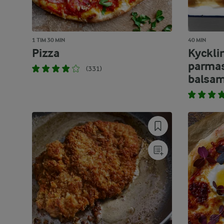
1 TIM 30 MIN
40 MIN
Pizza
Kyckli
parmas
(331)
balsa