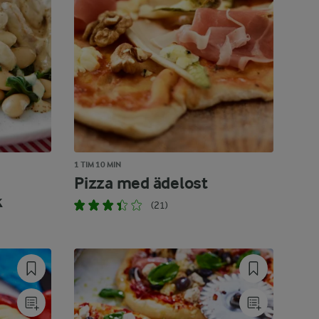
1 TIM 10 MIN
Pizza med ädelost
k
(21)