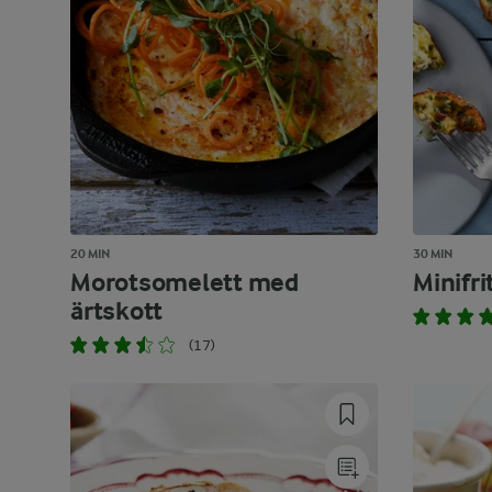
20 MIN
30 MIN
Morotsomelett med
Minifri
ärtskott
(17)