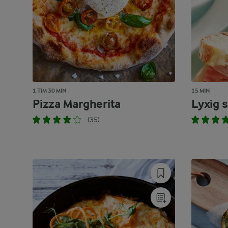
1 TIM 30 MIN
15 MIN
Pizza Margherita
Lyxig 
(35)