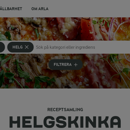
ÅLLBARHET
OM ARLA
HELG
Sök på kategori eller ingrediens
Skriv in sökord för att få förslag
FILTRERA
RECEPTSAMLING
HELGSKINKA