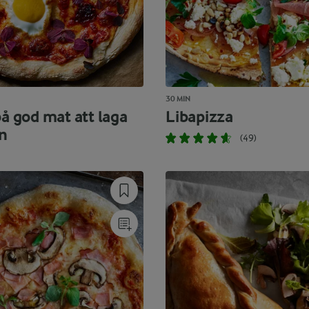
30 MIN
på god mat att laga
Libapizza
en
(49)