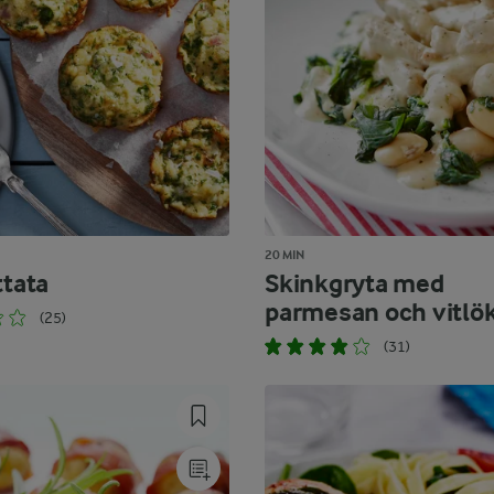
20 MIN
ttata
Skinkgryta med
parmesan och vitlö
(25)
(31)