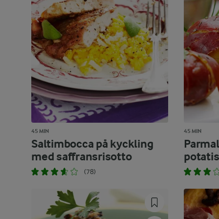
45 MIN
45 MIN
Saltimbocca på kyckling
Parmal
med saffransrisotto
potatis
(78)