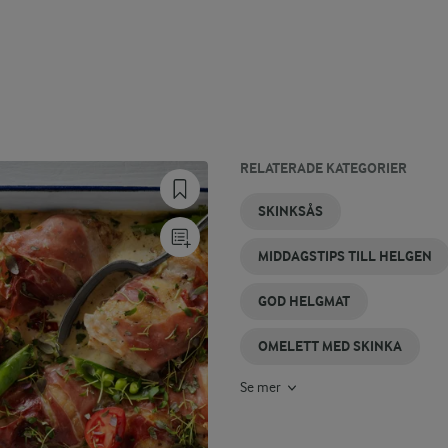
RELATERADE KATEGORIER
JULSKINKA
ITALIENSK
SKINKA
KOKA
MELON
PASTA
SKINKSÅS
SKINKA
SKINKA
OCH
MED
SKINKA
SKINKA
MIDDAGSTIPS TILL HELGEN
GOD HELGMAT
OMELETT MED SKINKA
Se mer