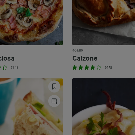
40 MIN
ciosa
Calzone
(14)
(43)