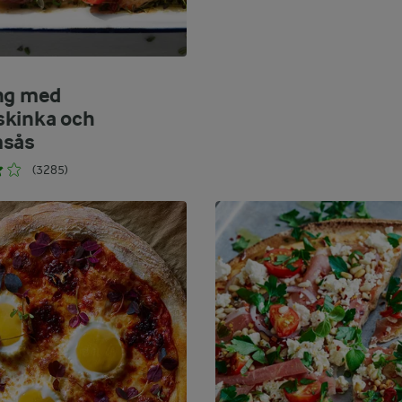
ng med
kinka och
msås
(3285)