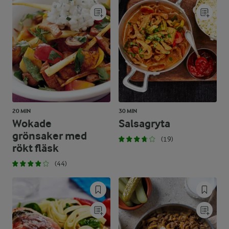
20 MIN
30 MIN
Wokade
Salsagryta
grönsaker med
(19)
rökt fläsk
(44)