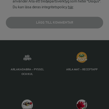
använder Arla ett tredjepartsverktyg som heter "Disqus".
Du kan läsa deras integritetspolicy
här
.
LÄGG TILL KOMMENTAR
ARLAKADABRA – PYSSEL
ARLA MAT – RECEPTAPP
OCH KUL