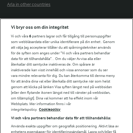
Arla in other countries
Fler Arlasajter
Vi bryr oss om din integritet
Vi och våra
6
partners lagrar och får tillgång till personuppgifter
För ägare
som webbläsardata eller unika identifierare på din enhet . Genom
att välja Jag accepterar tillåter du att spårningstekniker används
Arlas kundportal
för de syften som anges under ”Vi och våra partners behandlar
Arla.com
data för att tillhandahålla”. . Om du väljer Avvisa alla eller
Falbygdens Ost
återkallar ditt samtycke inaktiveras de. Om spårare är
Arla webbshop
inaktiverade kan visst innehåll och vissa annonser som du ser
vara mindre relevanta för dig. Du kan återkomma till denna meny
Bildbank
för att ändra dina val eller återkalla ditt samtycke när som helst
genom att klicka på länken Visa syften längst ned på webbsidan
[eller den flytande ikonen längst ned till vänster på webbsidan,
om tillämpligt]. Dina val kommer att ha effekt inom vår
Följ oss
Webbplats. Mer information finns i vår
integritetspolicy.
Cookiepolicy
Vi och våra partners behandlar data för att tillhandahålla:
Använda exakta uppgifter om geografisk positionering. Aktivt läsa av
enhetens egenskaper för identifieringsändamål. Lagra och/eller få