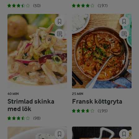
(50)
(197)
40 MIN
25 MIN
Strimlad skinka
Fransk köttgryta
med lök
(195)
(98)