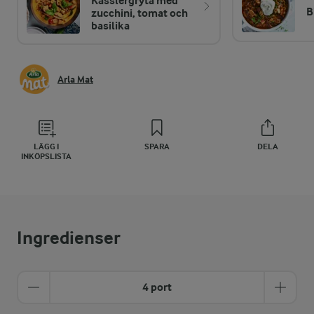
Kasslergryta med
B
zucchini, tomat och
basilika
Arla Mat
LÄGG I
SPARA
DELA
INKÖPSLISTA
Ingredienser
4 port