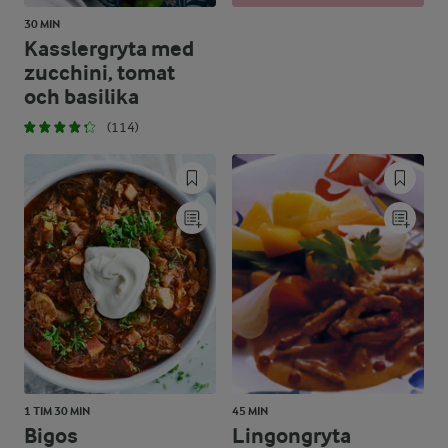
30 MIN
Kasslergryta med
zucchini, tomat
och basilika
(114)
1 TIM 30 MIN
45 MIN
Bigos
Lingongryta