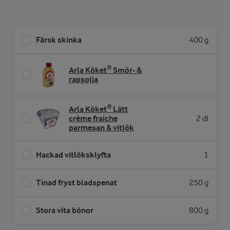
Färsk skinka
400 g
Arla Köket® Smör- &
rapsolja
Arla Köket® Lätt
crème fraiche
2 dl
parmesan & vitlök
Hackad vitlöksklyfta
1
Tinad fryst bladspenat
250 g
Stora vita bönor
800 g