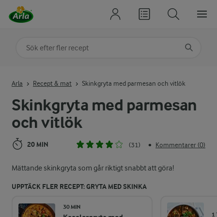
Sök på kategori eller ingrediens
Skriv in sökord för att få förslag
Arla
Recept & mat
Skinkgryta med parmesan och vitlök
Skinkgryta med parmesan
och vitlök
20 MIN
(31)
Kommentarer (0)
•
Mättande skinkgryta som går riktigt snabbt att göra!
UPPTÄCK FLER RECEPT: GRYTA MED SKINKA
30 MIN
1 