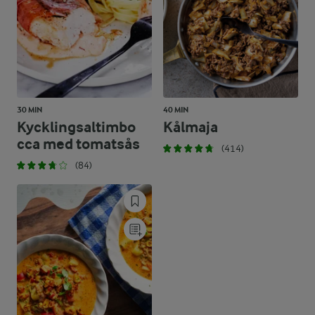
30 MIN
40 MIN
Kycklingsaltimbo
Kålmaja
cca med tomatsås
(414)
(84)