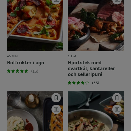
45 MIN
1 TIM
Rotfrukter i ugn
Hjortstek med
svartkål, kantareller
(13)
och selleripuré
(36)