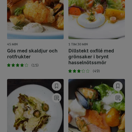
45 MIN
1 TIM 30 MIN
Gös med skaldjur och
Dillstekt oxfilé med
rotfrukter
grönsaker i brynt
hasselnötssmör
(15)
(49)