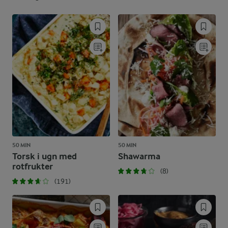
50 MIN
50 MIN
Torsk i ugn med
Shawarma
rotfrukter
(8)
(191)