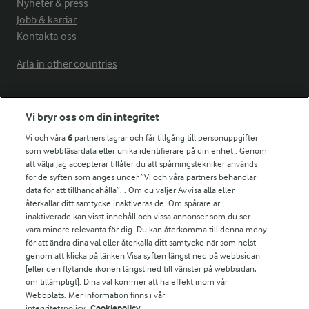
Nyheter & press
Jobb & karriär
Kontakta oss
Arla in other countries
Fler Arlasajter
Vi bryr oss om din integritet
Vi och våra
6
partners lagrar och får tillgång till personuppgifter
För ägare
som webbläsardata eller unika identifierare på din enhet . Genom
att välja Jag accepterar tillåter du att spårningstekniker används
Arlas kundportal
för de syften som anges under ”Vi och våra partners behandlar
Arla.com
data för att tillhandahålla”. . Om du väljer Avvisa alla eller
Falbygdens Ost
återkallar ditt samtycke inaktiveras de. Om spårare är
Arla webbshop
inaktiverade kan visst innehåll och vissa annonser som du ser
vara mindre relevanta för dig. Du kan återkomma till denna meny
Bildbank
för att ändra dina val eller återkalla ditt samtycke när som helst
genom att klicka på länken Visa syften längst ned på webbsidan
[eller den flytande ikonen längst ned till vänster på webbsidan,
om tillämpligt]. Dina val kommer att ha effekt inom vår
Följ oss
Webbplats. Mer information finns i vår
integritetspolicy.
Cookiepolicy