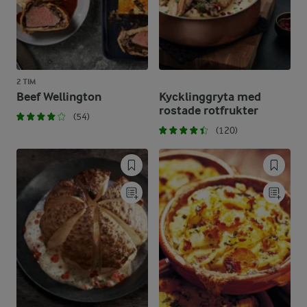
2 TIM
Beef Wellington
Kycklinggryta med
rostade rotfrukter
(54)
(120)