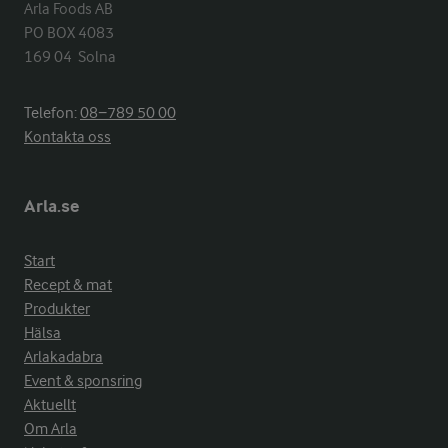
Arla Foods AB

PO BOX 4083

169 04  Solna
Telefon:
08−789 50 00
Kontakta oss
Arla.se
Start
Recept & mat
Produkter
Hälsa
Arlakadabra
Event & sponsring
Aktuellt
Om Arla