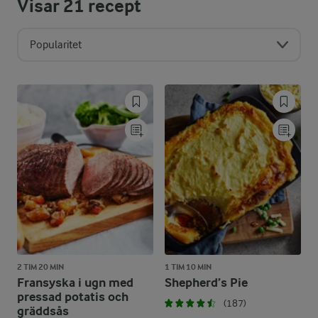
Visar
21
recept
Popularitet
2 TIM 20 MIN
1 TIM 10 MIN
Fransyska i ugn med
Shepherd’s Pie
pressad potatis och
(187)
gräddsås