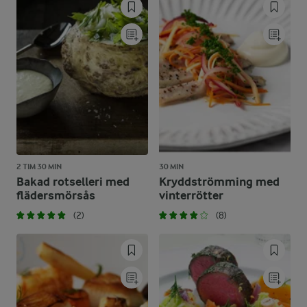
2 TIM 30 MIN
30 MIN
Bakad rotselleri med
Kryddströmming med
flädersmörsås
vinterrötter
(2)
(8)