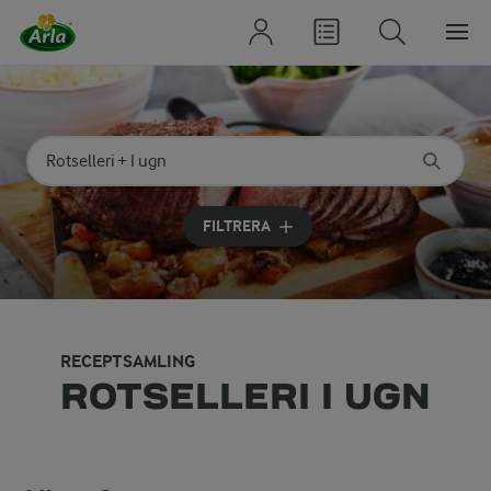
Sök på kategori eller ingrediens
Skriv in sökord för att få förslag
FILTRERA
RECEPTSAMLING
ROTSELLERI I UGN