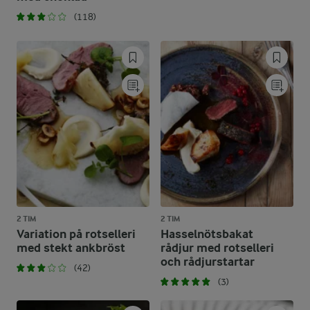
(118)
2 TIM
2 TIM
Variation på rotselleri
Hasselnötsbakat
med stekt ankbröst
rådjur med rotselleri
och rådjurstartar
(42)
(3)