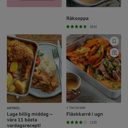
Räksoppa
(64)
1 TIM 30 MIN
ARTIKEL
Laga billig middag –
Fläskkarré i ugn
våra 11 bästa
(10)
vardagsrecept!