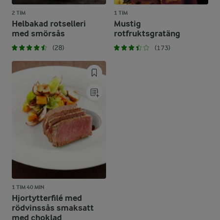
2 TIM
1 TIM
Helbakad rotselleri
Mustig
med smörsås
rotfruktsgratäng
(28)
(173)
1 TIM 40 MIN
Hjortytterfilé med
rödvinssås smaksatt
med choklad