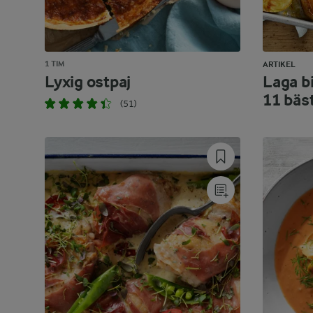
1 TIM
ARTIKEL
Lyxig ostpaj
Laga bi
11 bäs
(51)