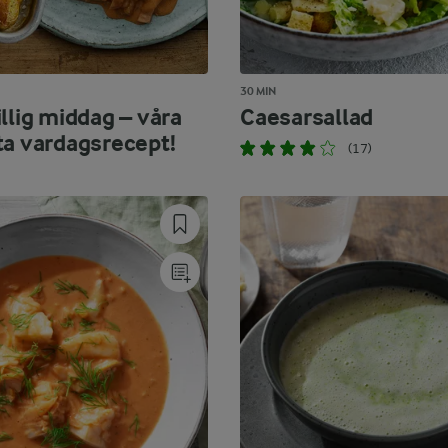
30 MIN
llig middag – våra
Caesarsallad
ta vardagsrecept!
(17)