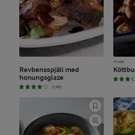
25 MIN
Revbensspjäll med
Köttbul
honungsglaze
(146)