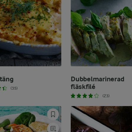
täng
Dubbelmarinerad
fläskfilé
(35)
(23)