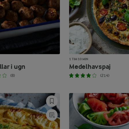
1 TIM 10 MIN
lar i ugn
Medelhavspaj
(8)
(214)