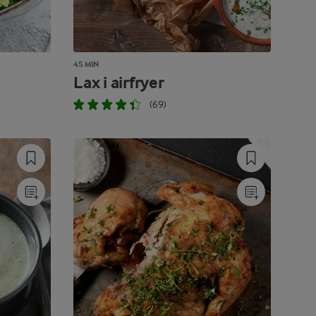
45 MIN
Lax i airfryer
(69)