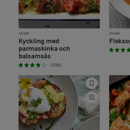
40 MIN
20 MIN
Kyckling med
Fiskso
parmaskinka och
balsamsås
(3285)