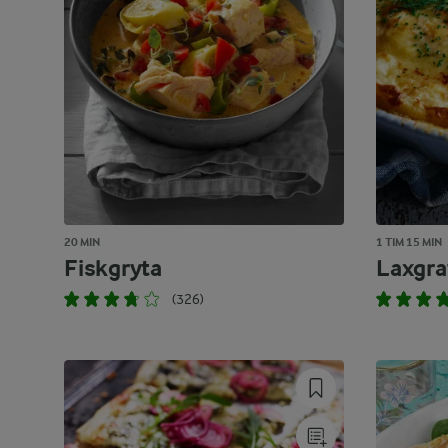
20 MIN
1 TIM 15 MIN
Fiskgryta
Laxgra
(326)