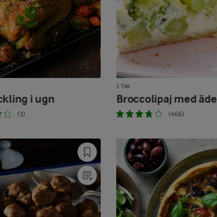
1 TIM
kling i ugn
Broccolipaj med äde
(3)
(466)