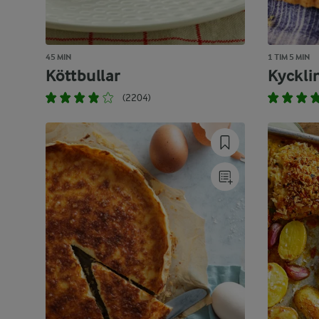
45 MIN
1 TIM 5 MIN
Köttbullar
Kyckli
(2204)