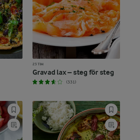
23 TIM
Gravad lax – steg för steg
(331)