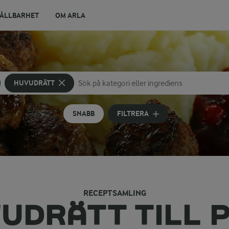
ÅLLBARHET
OM ARLA
HUVUDRÄTT
Sök på kategori eller ingrediens
Skriv in sökord för att få förslag
SNABB
FILTRERA
RECEPTSAMLING
UDRÄTT TILL 