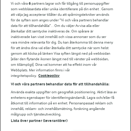
Vi och våra
6
partners lagrar och får tillgång till personuppgifter
Fler Arlasajter
som webbläsardata eller unika identifierare på din enhet . Genom
att välja Jag accepterar tillåter du att spårningstekniker används
för de syften som anges under ”Vi och våra partners behandlar
För ägare
data för att tillhandahålla”. . Om du väljer Avvisa alla eller
Arlas kundportal
återkallar ditt samtycke inaktiveras de. Om spårare är
Arla.com
inaktiverade kan visst innehåll och vissa annonser som du ser
vara mindre relevanta för dig. Du kan återkomma till denna meny
Falbygdens Ost
för att ändra dina val eller återkalla ditt samtycke när som helst
Arla webbshop
genom att klicka på länken Visa syften längst ned på webbsidan
Bildbank
[eller den flytande ikonen längst ned till vänster på webbsidan,
om tillämpligt]. Dina val kommer att ha effekt inom vår
Webbplats. Mer information finns i vår
integritetspolicy.
Cookiepolicy
Följ oss
Vi och våra partners behandlar data för att tillhandahålla:
Använda exakta uppgifter om geografisk positionering. Aktivt läsa av
enhetens egenskaper för identifieringsändamål. Lagra och/eller få
åtkomst till information på en enhet. Personanpassad reklam och
innehåll, reklam- och innehållsmätning, forskning angående
målgrupp och tjänsteutveckling.
Lista över partner (leverantörer)