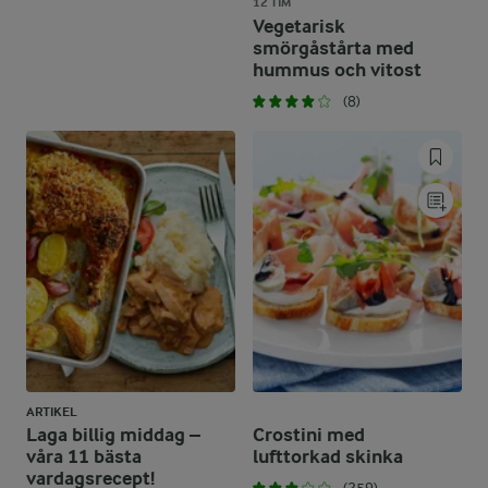
12 TIM
Vegetarisk
smörgåstårta med
hummus och vitost
(8)
ARTIKEL
Laga billig middag –
Crostini med
våra 11 bästa
lufttorkad skinka
vardagsrecept!