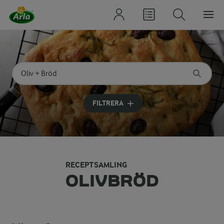
Sök på kategori eller ingrediens
Skriv in sökord för att få förslag
FILTRERA
RECEPTSAMLING
OLIVBRÖD