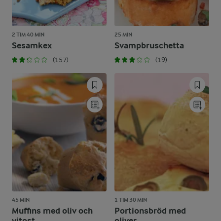
2 TIM 40 MIN
25 MIN
Sesamkex
Svampbruschetta
(157)
(19)
45 MIN
1 TIM 30 MIN
Muffins med oliv och
Portionsbröd med
vitost
oliver