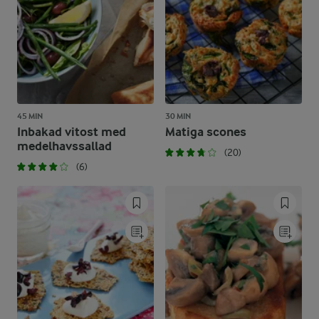
45 MIN
30 MIN
Inbakad vitost med
Matiga scones
medelhavssallad
(20)
(6)