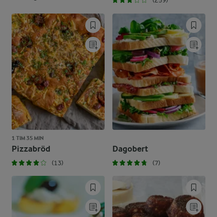
(259)
1 TIM 35 MIN
Pizzabröd
Dagobert
(13)
(7)