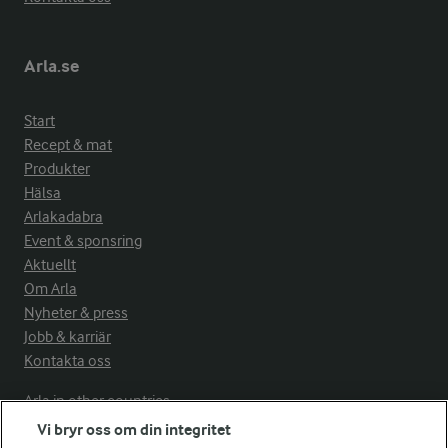
Arla.se
Start
Recept & mat
Produkter
Hälsa
Arlakadabra
Event & sponsring
Aktuellt
Om Arla
Nyheter & press
Jobb & karriär
Kontakta oss
Arla in other countries
Vi bryr oss om din integritet