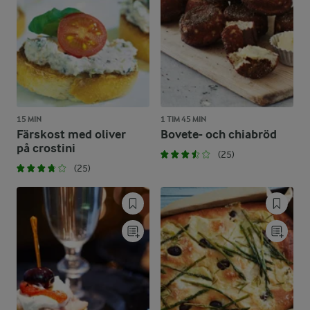
15 MIN
1 TIM 45 MIN
Färskost med oliver
Bovete- och chiabröd
på crostini
(25)
(25)