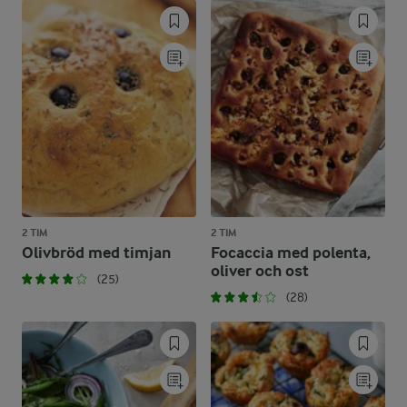
2 TIM
2 TIM
Olivbröd med timjan
Focaccia med polenta,
oliver och ost
(25)
(28)