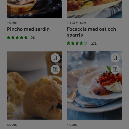
15 MIN
1 TIM 30 MIN
Pincho med sardin
Focaccia med ost och
sparris
(4)
(21)
45 MIN
15 MIN