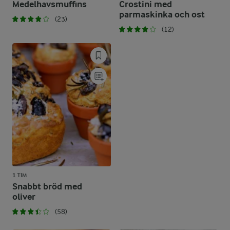
Medelhavsmuffins
Crostini med
parmaskinka och ost
(23)
(12)
1 TIM
Snabbt bröd med
oliver
(58)