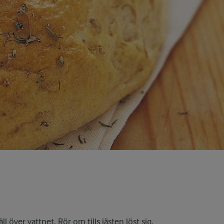
 över vattnet. Rör om tills jästen löst sig.