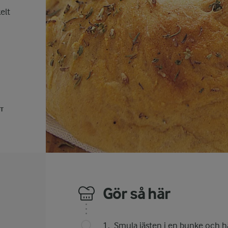
elt
UT
Gör så här
Smula jästen i en bunke och häll