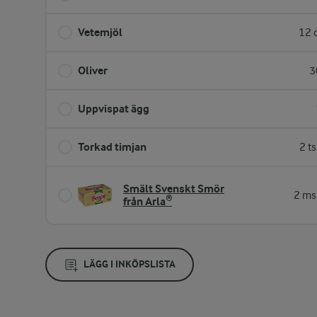
Vetemjöl
12 
Oliver
3
Uppvispat ägg
Torkad timjan
2 t
Smält Svenskt Smör
2 ms
från Arla®
LÄGG I INKÖPSLISTA