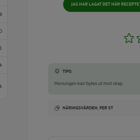
JAG HAR LAGAT DET HÄR RECEPTE
dl
0
1
1
sk
TIPS:
Honungen kan bytas ut mot sirap.
k
NÄRINGSVÄRDEN, PER ST
Energi:
2005 kcal