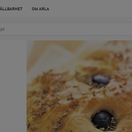
ÅLLBARHET
OM ARLA
r ingrediens
t få förslag