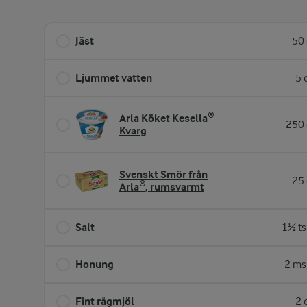
Jäst
50 
Ljummet vatten
5 
Arla Köket Kesella®
250 
Kvarg
Svenskt Smör från
25 
Arla®, rumsvarmt
Salt
1½ ts
Honung
2 ms
Fint rågmjöl
2 