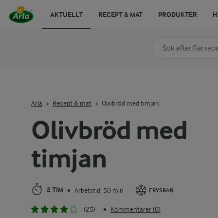
AKTUELLT
RECEPT & MAT
PRODUKTER
H
Sök på kategori elle
Skriv in sökord för at
Arla
Recept & mat
Olivbröd med timjan
Olivbröd med
timjan
2 TIM
Arbetstid: 30 min
•
FRYSBAR
(25)
Kommentarer (0)
•