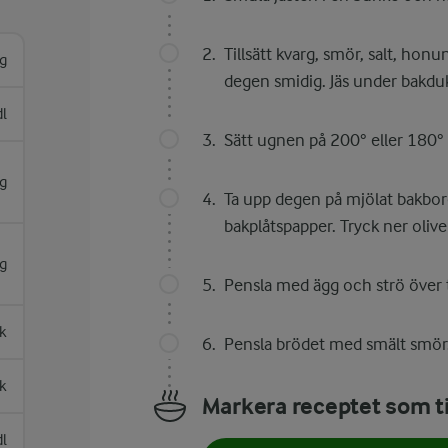
Tillsätt kvarg, smör, salt, hon
g
degen smidig. Jäs under bakdu
dl
Sätt ugnen på 200° eller 180° 
g
Ta upp degen på mjölat bakbor
bakplåtspapper. Tryck ner olive
g
Pensla med ägg och strö över 
k
Pensla brödet med smält smör.
k
Markera receptet som ti
dl