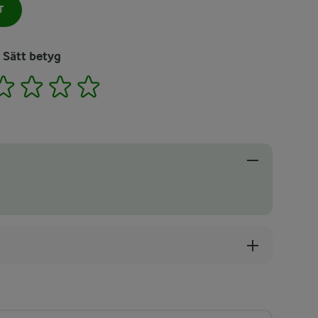
T
Sätt betyg
2
3
4
5