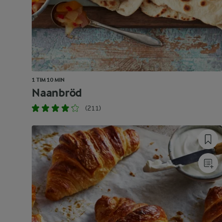
1 TIM 10 MIN
Naanbröd
(211)