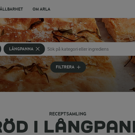
ÅLLBARHET
OM ARLA
LÅNGPANNA
Sök på kategori eller ingrediens
Skriv in sökord för att få förslag
FILTRERA
RECEPTSAMLING
ÖD I LÅNGPA