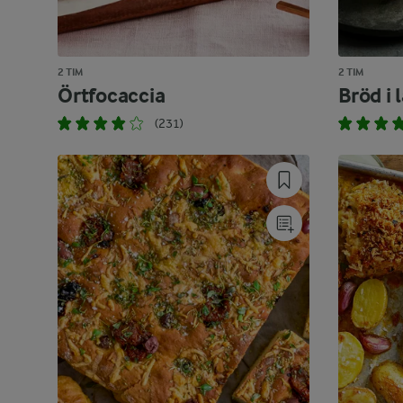
2 TIM
2 TIM
Örtfocaccia
Bröd i
(231)