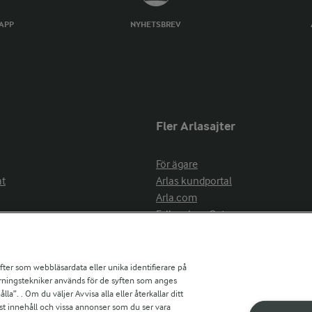
TAPP
NYHETSBREV
Fler Arlasajter
För ägare
at
Arlas kundportal
Arla.com
Falbygdens Ost
Arla webbshop
nsring
Bildbank
ifter som webbläsardata eller unika identifierare på
pårningstekniker används för de syften som anges
la”. . Om du väljer Avvisa alla eller återkallar ditt
ress
st innehåll och vissa annonser som du ser vara