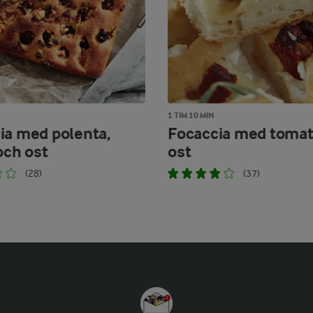
1 TIM 10 MIN
ia med polenta,
Focaccia med tomat
och ost
ost
(28)
(37)