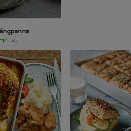
 långpanna
(35)