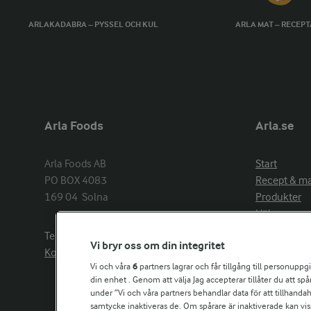
ARLAKADABRA – PYSSEL OCH KUL
ARLA MAT – RECEP
Arla Foods
Arla.se
Arla Foods AB

Start
PO BOX 4083

Recept & m
169 04  Solna
Produkter
Hälsa
Arlakadabra
Telefon:
08−789 50 00
Vi bryr oss om din integritet
Event & spo
Kontakta oss
Aktuellt
Vi och våra
6
partners lagrar och får tillgång till personuppg
din enhet . Genom att välja Jag accepterar tillåter du att s
Om Arla
under ”Vi och våra partners behandlar data för att tillhandahål
Nyheter & p
samtycke inaktiveras de. Om spårare är inaktiverade kan vis