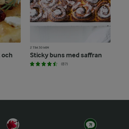
2 TIM 30 MIN
 och
Sticky buns med saffran
(87)