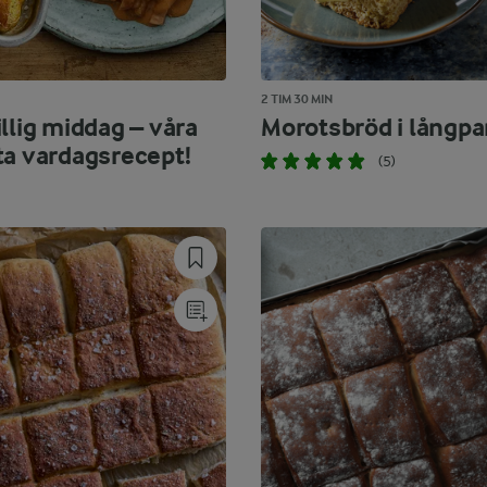
2 TIM 30 MIN
llig middag – våra
Morotsbröd i långp
ta vardagsrecept!
(5)