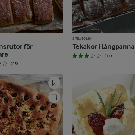
2 TIM 30 MIN
srutor för
Tekakor i långpanna
are
(11)
(45)