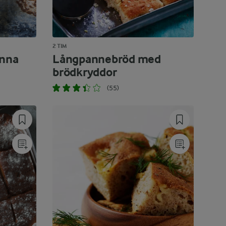
2 TIM
anna
Långpannebröd med
brödkryddor
(55)