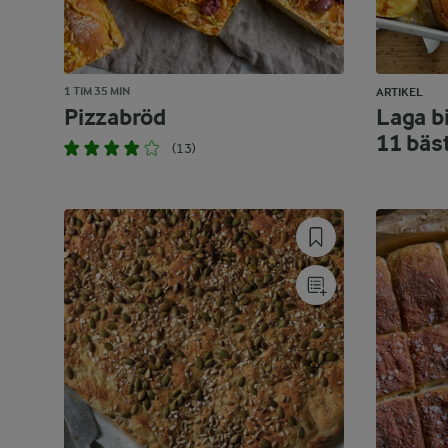
1 TIM 35 MIN
ARTIKEL
Pizzabröd
Laga bi
11 bäs
(13)