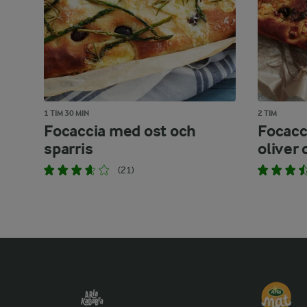
1 TIM 30 MIN
2 TIM
Focaccia med ost och
Focacc
sparris
oliver 
(21)