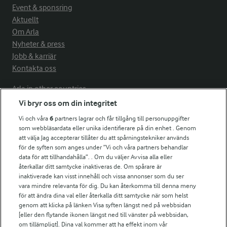
Event & sponsring
Aktuellt
Om Arla
Nyheter & press
Jobb & karriär
Kontakta oss
Arla in other countries
Vi bryr oss om din integritet
Vi och våra
6
partners lagrar och får tillgång till personuppgifter
Fler Arlasajter
som webbläsardata eller unika identifierare på din enhet . Genom
att välja Jag accepterar tillåter du att spårningstekniker används
för de syften som anges under ”Vi och våra partners behandlar
För ägare
data för att tillhandahålla”. . Om du väljer Avvisa alla eller
Arlas kundportal
återkallar ditt samtycke inaktiveras de. Om spårare är
Arla.com
inaktiverade kan visst innehåll och vissa annonser som du ser
vara mindre relevanta för dig. Du kan återkomma till denna meny
Falbygdens Ost
för att ändra dina val eller återkalla ditt samtycke när som helst
Arla webbshop
genom att klicka på länken Visa syften längst ned på webbsidan
Bildbank
[eller den flytande ikonen längst ned till vänster på webbsidan,
om tillämpligt]. Dina val kommer att ha effekt inom vår