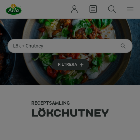
Sök på kategori eller ingrediens
Skriv in sökord för att få förslag
FILTRERA
RECEPTSAMLING
LÖKCHUTNEY