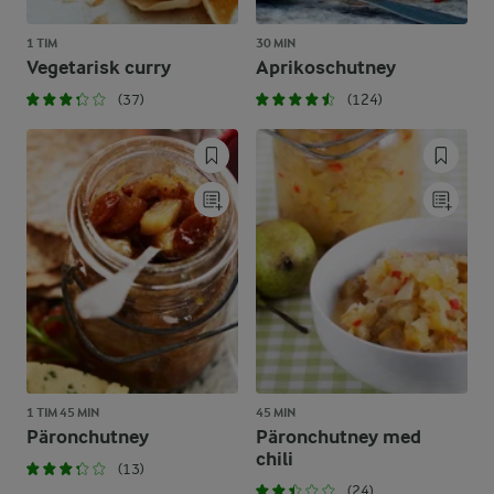
1 TIM
30 MIN
Vegetarisk curry
Aprikoschutney
(37)
(124)
1 TIM 45 MIN
45 MIN
Päronchutney
Päronchutney med
chili
(13)
(24)