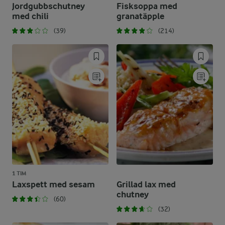
Jordgubbschutney
Fisksoppa med
med chili
granatäpple
(39)
(214)
1 TIM
Laxspett med sesam
Grillad lax med
chutney
(60)
(32)