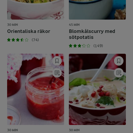
30 MIN
45 MIN
Orientaliska räkor
Blomkålscurry med
sötpotatis
(74)
(149)
30 MIN
30 MIN