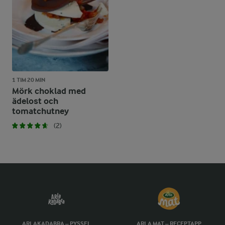
1 TIM 20 MIN
Mörk choklad med
ädelost och
tomatchutney
(2)
ARLAKADABRA – PYSSEL
ARLA MAT – RECEPTAPP