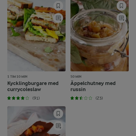
1 TIM 10 MIN
50 MIN
Kycklingburgare med
Äppelchutney med
currycoleslaw
russin
(91)
(23)