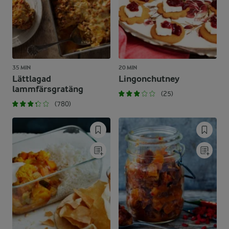
35 MIN
20 MIN
Lättlagad
Lingonchutney
lammfärsgratäng
(25)
(780)