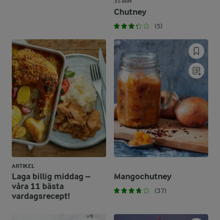
35 MIN
Chutney
(5)
ARTIKEL
Laga billig middag –
Mangochutney
våra 11 bästa
(37)
vardagsrecept!