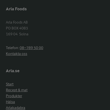
Arla Foods
Arla Foods AB

PO BOX 4083

169 04  Solna
Telefon:
08−789 50 00
Kontakta oss
Arla.se
Start
Recept & mat
Produkter
Hälsa
Arlakadabra