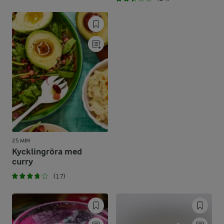
25 MIN
Kycklingröra med
curry
(17)