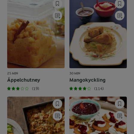
25 MIN
30 MIN
Äppelchutney
Mangokyckling
(19)
(114)