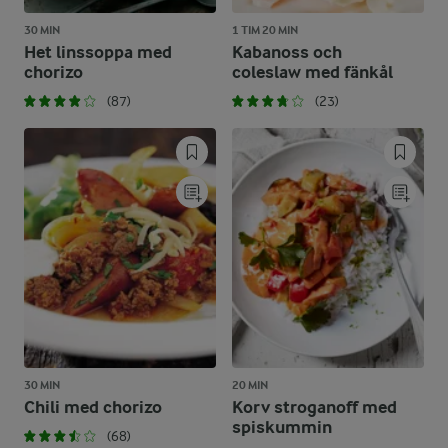
30 MIN
1 TIM 20 MIN
Het linssoppa med
Kabanoss och
chorizo
coleslaw med fänkål
(87)
(23)
30 MIN
20 MIN
Chili med chorizo
Korv stroganoff med
spiskummin
(68)