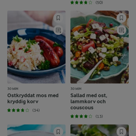
(50)
30 MIN
30 MIN
Ostkryddat mos med
Sallad med ost,
kryddig korv
lammkorv och
couscous
(34)
(13)