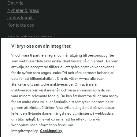
Om Arla
Nyheter & press
Jobb & karriär
Kontakta oss
Arla in other countries
Vi bryr oss om din integritet
Vi och våra
6
partners lagrar och får tillgång till personuppgifter
Fler Arlasajter
som webbläsardata eller unika identifierare på din enhet . Genom
att välja Jag accepterar tillåter du att spårningstekniker används
för de syften som anges under ”Vi och våra partners behandlar
För ägare
data för att tillhandahålla”. . Om du väljer Avvisa alla eller
Arlas kundportal
återkallar ditt samtycke inaktiveras de. Om spårare är
Arla.com
inaktiverade kan visst innehåll och vissa annonser som du ser
vara mindre relevanta för dig. Du kan återkomma till denna meny
Falbygdens Ost
för att ändra dina val eller återkalla ditt samtycke när som helst
Arla webbshop
genom att klicka på länken Visa syften längst ned på webbsidan
Bildbank
[eller den flytande ikonen längst ned till vänster på webbsidan,
om tillämpligt]. Dina val kommer att ha effekt inom vår
Webbplats. Mer information finns i vår
integritetspolicy.
Cookiepolicy