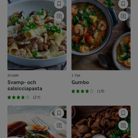
20 MIN
1 TIM
Svamp- och
Gumbo
salsicciapasta
(19)
(27)