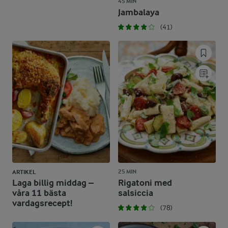
45 MIN
Jambalaya
(41)
25 MIN
ARTIKEL
Laga billig middag –
Rigatoni med
våra 11 bästa
salsiccia
vardagsrecept!
(78)