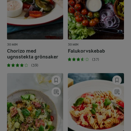
30 MIN
30 MIN
Chorizo med
Falukorvskebab
ugnsstekta grönsaker
(37)
(39)