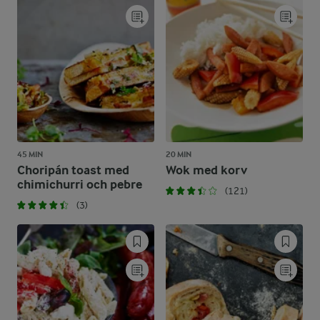
45 MIN
20 MIN
Choripán toast med
Wok med korv
chimichurri och pebre
(121)
(3)