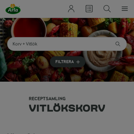
Sök på kategori eller ingrediens
Skriv in sökord för att få förslag
FILTRERA
RECEPTSAMLING
VITLÖKSKORV