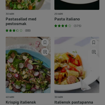
30 MIN
20 MIN
Pastasallad med
Pasta italiano
pestosmak
(375)
(88)
40 MIN
30 MIN
Krispig italiensk
Italiensk pastapanna