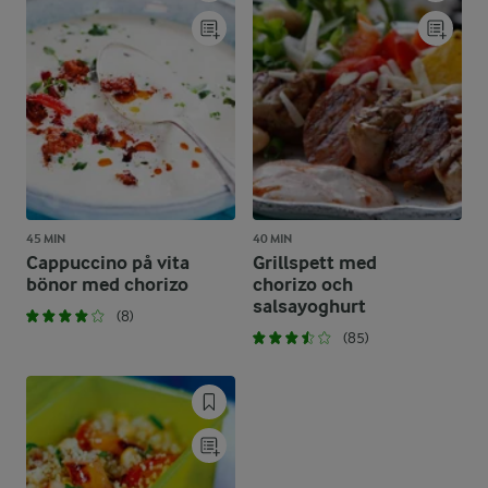
45 MIN
40 MIN
Cappuccino på vita
Grillspett med
bönor med chorizo
chorizo och
salsayoghurt
(8)
(85)