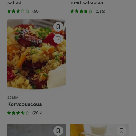
sallad
med salsiccia
(60)
(116)
25 MIN
Korvcouscous
(205)