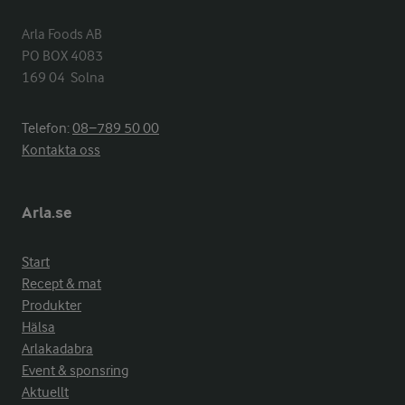
Arla Foods AB

PO BOX 4083

169 04  Solna
Telefon:
08−789 50 00
Kontakta oss
Arla.se
Start
Recept & mat
Produkter
Hälsa
Arlakadabra
Event & sponsring
Aktuellt