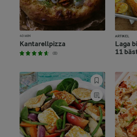
40 MIN
ARTIKEL
Kantarellpizza
Laga bi
11 bäs
(8)