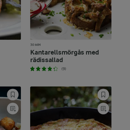
30 MIN
Kantarellsmörgås med
rädissallad
(9)