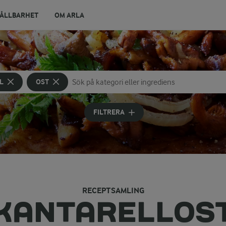
ÅLLBARHET
OM ARLA
L
OST
Sök på kategori eller ingrediens
Skriv in sökord för att få förslag
FILTRERA
RECEPTSAMLING
KANTARELLOS