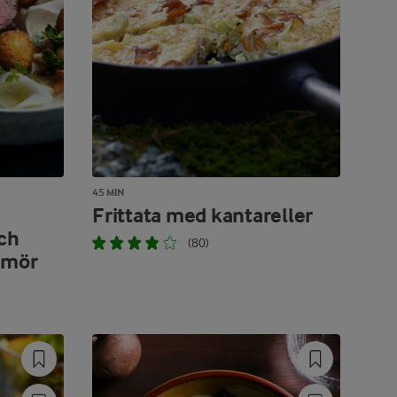
45 MIN
Frittata med kantareller
ch
(80)
smör