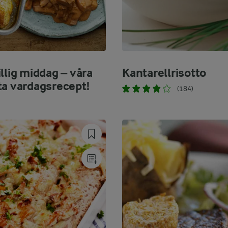
llig middag – våra
Kantarellrisotto
ta vardagsrecept!
(184)