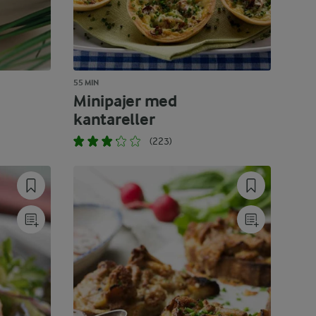
55 MIN
Minipajer med
kantareller
(223)