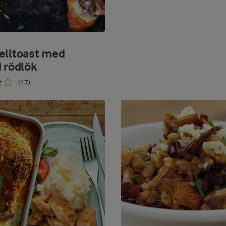
elltoast med
d rödlök
(47)