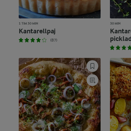
1 TIM 30 MIN
30 MIN
Kantarellpaj
Kantar
pickla
(87)