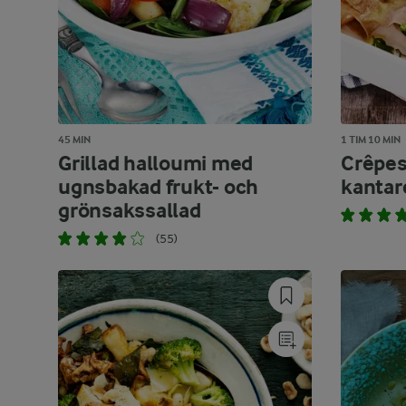
45 MIN
1 TIM 10 MIN
Grillad halloumi med
Crêpe
ugnsbakad frukt- och
kantar
grönsakssallad
(55)