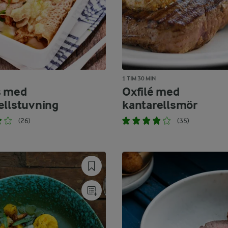
1 TIM 30 MIN
s med
Oxfilé med
ellstuvning
kantarellsmör
(26)
(35)