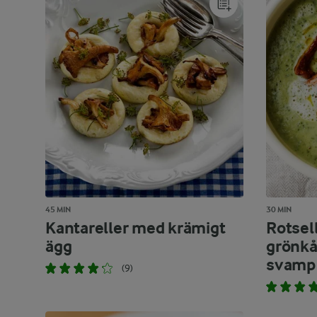
45 MIN
30 MIN
Kantareller med krämigt
Rotsell
ägg
grönkå
svamp
(9)