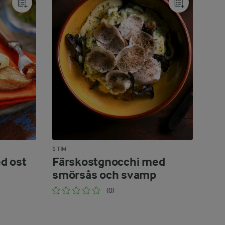
1 TIM
d ost
Färskostgnocchi med
smörsås och svamp
(0)