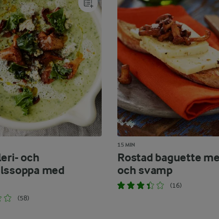
15 MIN
eri- och
Rostad baguette me
lssoppa med
och svamp
(16)
(58)