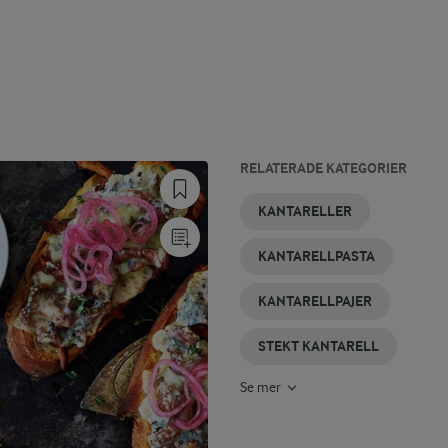
RELATERADE KATEGORIER
KANTARELLSOPPA
KANTARELLTOAST
KANTARELLSÅS
DESSERTOST
CHÈVRE
OST
KANTARELLER
KANTARELLPASTA
KANTARELLPAJER
STEKT KANTARELL
Se mer