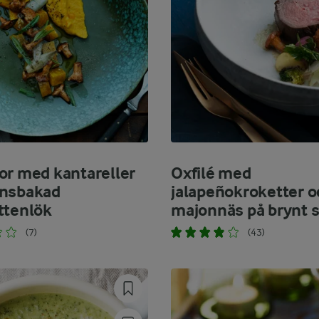
or med kantareller
Oxfilé med
gnsbakad
jalapeñokroketter o
ttenlök
majonnäs på brynt 
(7)
(43)