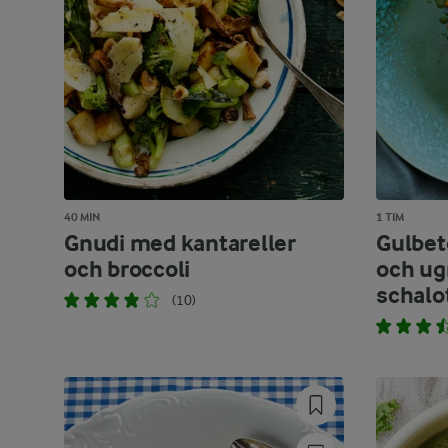
40 MIN
1 TIM
Gnudi med kantareller
Gulbet
och broccoli
och u
schalo
(10)