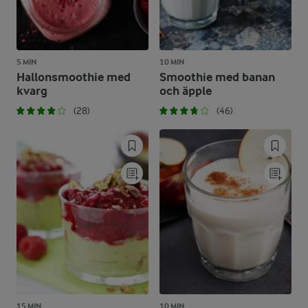
5 MIN
10 MIN
Hallonsmoothie med
Smoothie med banan
kvarg
och äpple
(28)
(46)
15 MIN
10 MIN