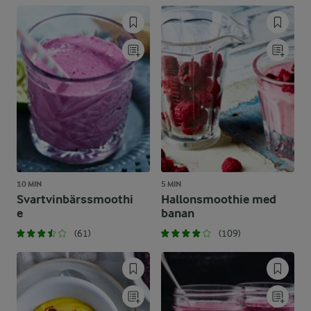
10 MIN
5 MIN
Svartvinbärssmoothi
Hallonsmoothie med
e
banan
(61)
(109)