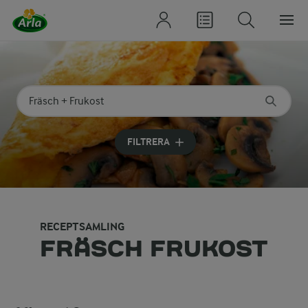
Sök på kategori eller ingrediens
Skriv in sökord för att få förslag
FILTRERA
RECEPTSAMLING
FRÄSCH FRUKOST