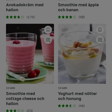
Avokadokräm med
Smoothie med äpple
hallon
och banan
(175)
(58)
10 MIN
10 MIN
Smoothie med
Yoghurt med nötter
cottage cheese och
och honung
hallon
(46)
(23)