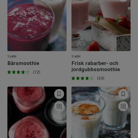
5 MIN
5 MIN
Bärsmoothie
Frisk rabarber- och
jordgubbssmoothie
(72)
(59)