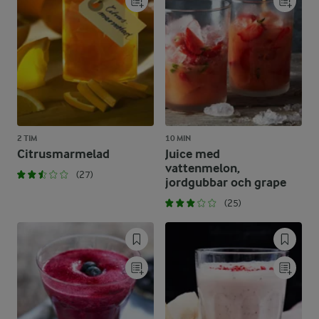
2 TIM
10 MIN
Citrusmarmelad
Juice med
vattenmelon,
(27)
jordgubbar och grape
(25)