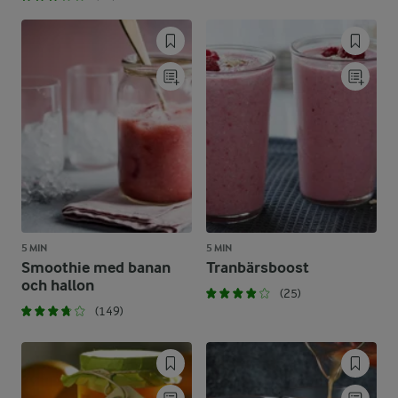
5 MIN
5 MIN
Smoothie med banan
Tranbärsboost
och hallon
(25)
(149)