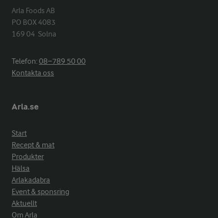
Arla Foods AB

PO BOX 4083

169 04  Solna
Telefon:
08−789 50 00
Kontakta oss
Arla.se
Start
Recept & mat
Produkter
Hälsa
Arlakadabra
Event & sponsring
Aktuellt
Om Arla