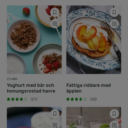
15 MIN
Yoghurt med bär och
Fattiga riddare med
honungsrostad havre
äpplen
(27)
(30)