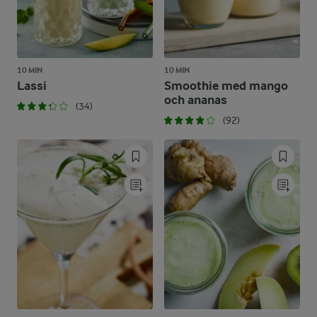
10 MIN
10 MIN
Lassi
Smoothie med mango
och ananas
(34)
(92)