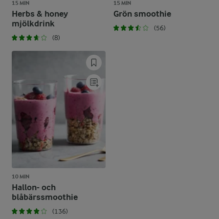
15 MIN
15 MIN
Herbs & honey
Grön smoothie
mjölkdrink
(56)
(8)
10 MIN
Hallon- och
blåbärssmoothie
(136)