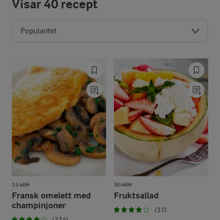
Visar
40
recept
Popularitet
15 MIN
30 MIN
Fransk omelett med
Fruktsallad
champinjoner
(37)
(224)