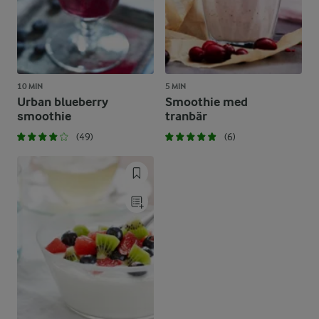
10 MIN
5 MIN
Urban blueberry
Smoothie med
smoothie
tranbär
(49)
(6)