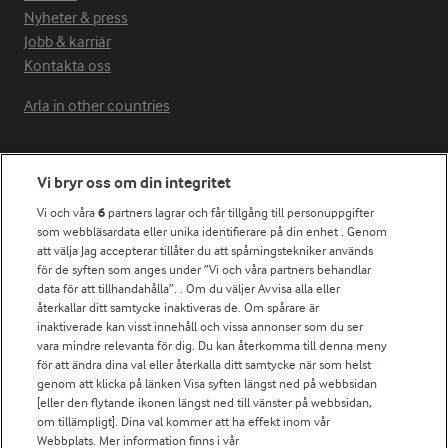
Nyheter & press
Jobb & karriär
Kontakta oss
Arla in other countries
Fler Arlasajter
Vi bryr oss om din integritet
Vi och våra
6
partners lagrar och får tillgång till personuppgifter
För ägare
som webbläsardata eller unika identifierare på din enhet . Genom
att välja Jag accepterar tillåter du att spårningstekniker används
Arlas kundportal
för de syften som anges under ”Vi och våra partners behandlar
Arla.com
data för att tillhandahålla”. . Om du väljer Avvisa alla eller
Falbygdens Ost
återkallar ditt samtycke inaktiveras de. Om spårare är
Arla webbshop
inaktiverade kan visst innehåll och vissa annonser som du ser
vara mindre relevanta för dig. Du kan återkomma till denna meny
Bildbank
för att ändra dina val eller återkalla ditt samtycke när som helst
genom att klicka på länken Visa syften längst ned på webbsidan
[eller den flytande ikonen längst ned till vänster på webbsidan,
om tillämpligt]. Dina val kommer att ha effekt inom vår
Följ oss
Webbplats. Mer information finns i vår