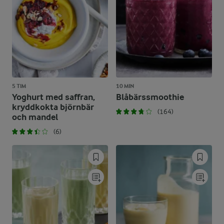
5 TIM
10 MIN
Yoghurt med saffran,
Blåbärssmoothie
kryddkokta björnbär
(164)
och mandel
(6)