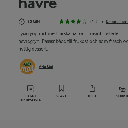
havre
15 MIN
(27)
Kommentarer
•
Lyxig yoghurt med färska bär och frasigt rostade
havregryn. Passar både till frukost och som fräsch o
nyttig dessert.
Arla Mat
LÄGG I
SPARA
DELA
SKRIV 
INKÖPSLISTA