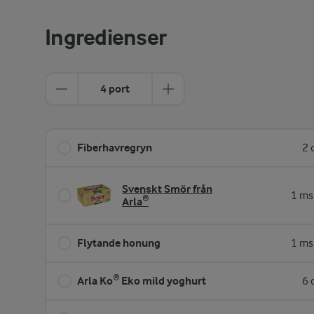
Ingredienser
4 port
Fiberhavregryn
2 
Svenskt Smör från
1 ms
Arla®
Flytande honung
1 ms
Arla Ko® Eko mild yoghurt
6 