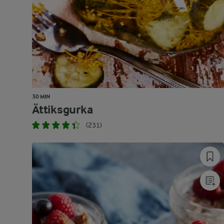
30 MIN
Ättiksgurka
(231)