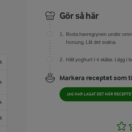
Gör så här
Rosta havregrynen under omrör
honung. Låt det svalna.
Häll yoghurt i 4 skålar. Lägg i 
dl
Markera receptet som ti
k
JAG HAR LAGAT DET HÄR RECEPTE
k
dl
1