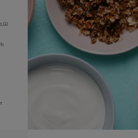
 (1)
ch
UT