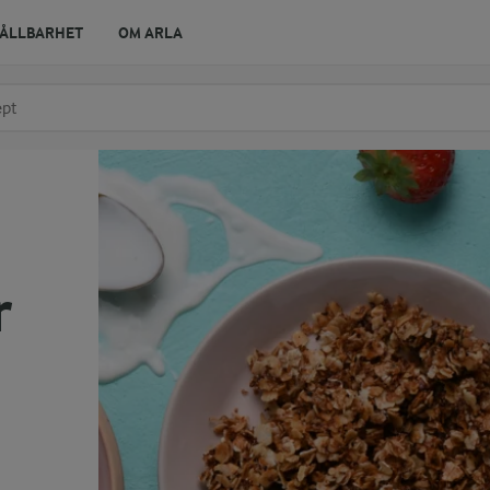
ÅLLBARHET
OM ARLA
r ingrediens
t få förslag
r