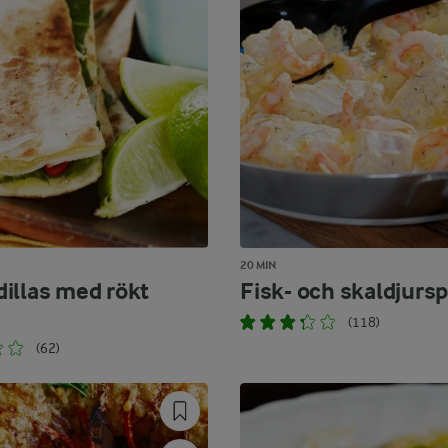
20 MIN
illas med rökt
Fisk- och skaldjurs
(118)
(62)