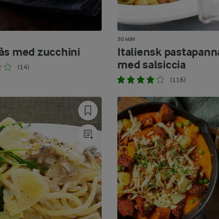
30 MIN
ås med zucchini
Italiensk pastapann
med salsiccia
(14)
(116)