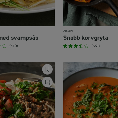
20 MIN
 med svampsås
Snabb korvgryta
(310)
(361)