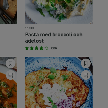
15 MIN
Pasta med broccoli och
ädelost
(30)