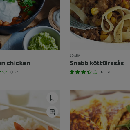
10 MIN
con chicken
Snabb köttfärssås
(133)
(259)