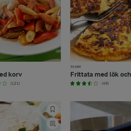
30 MIN
ed korv
Frittata med lök och
(121)
(49)