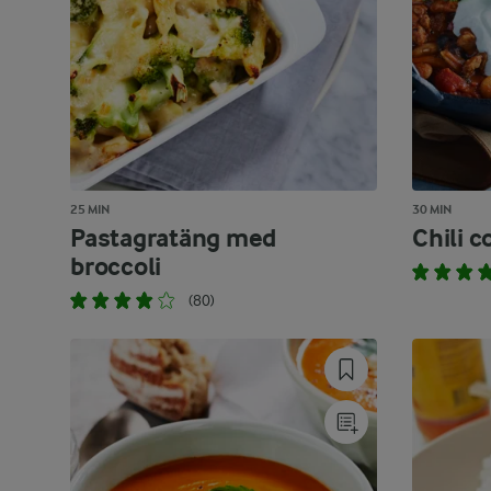
25 MIN
30 MIN
Pastagratäng med
Chili 
broccoli
(80)