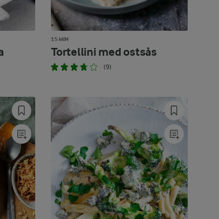
15 MIN
a
Tortellini med ostsås
(9)