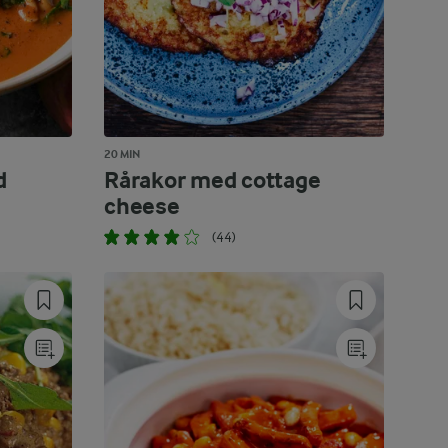
20 MIN
d
Rårakor med cottage
cheese
(44)