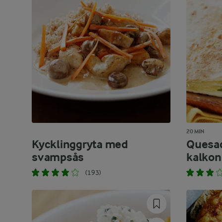
20 MIN
Kycklinggryta med
Quesad
svampsås
kalkon
(193)