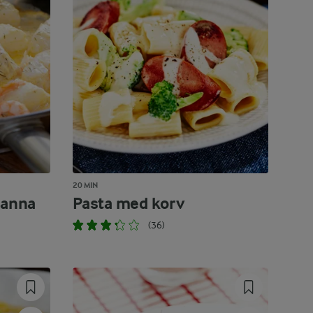
20 MIN
panna
Pasta med korv
(36)