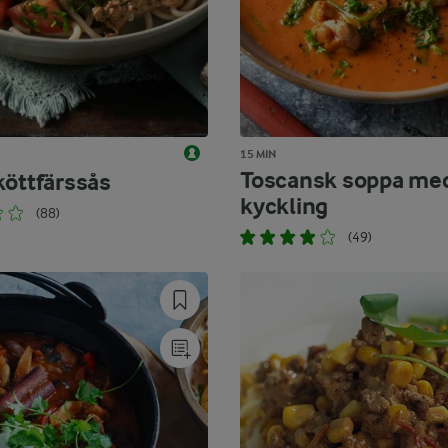
15 MIN
Toscansk soppa me
köttfärssås
kyckling
(88)
(49)