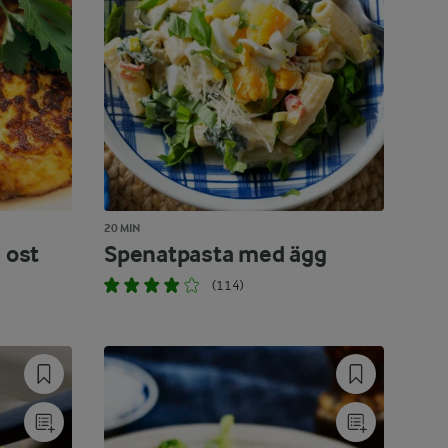
20 MIN
 ost
Spenatpasta med ägg
(114)