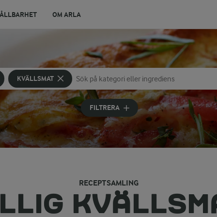
ÅLLBARHET
OM ARLA
KVÄLLSMAT
Sök på kategori eller ingrediens
Skriv in sökord för att få förslag
FILTRERA
RECEPTSAMLING
ILLIG KVÄLLSM