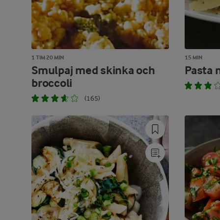
1 TIM 20 MIN
15 MIN
Smulpaj med skinka och
Pasta
broccoli
(165)