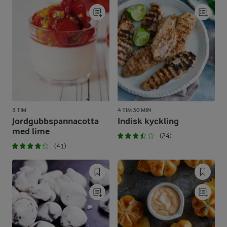
3 TIM
4 TIM 30 MIN
Jordgubbspannacotta
Indisk kyckling
med lime
(24)
(41)