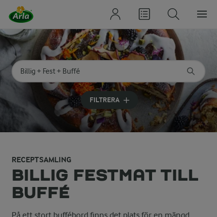
Sök på kategori eller ingrediens
Skriv in sökord för att få förslag
FILTRERA
RECEPTSAMLING
BILLIG FESTMAT TILL
BUFFÉ
På ett stort buffébord finns det plats för en mängd