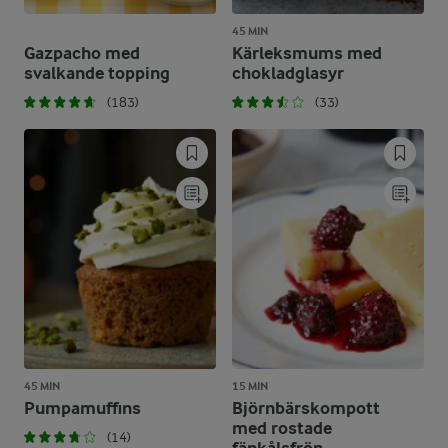
45 MIN
Gazpacho med
Kärleksmums med
svalkande topping
chokladglasyr
(183)
(33)
45 MIN
15 MIN
Pumpamuffins
Björnbärskompott
med rostade
(14)