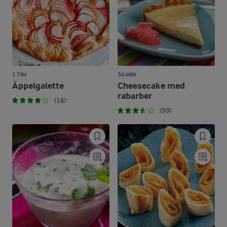
1 TIM
30 MIN
Äppelgalette
Cheesecake med
rabarber
(16)
(99)