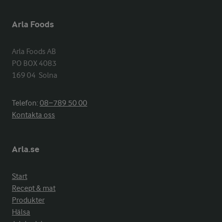
Arla Foods
Arla Foods AB

PO BOX 4083

169 04  Solna
Telefon:
08−789 50 00
Kontakta oss
Arla.se
Start
Recept & mat
Produkter
Hälsa