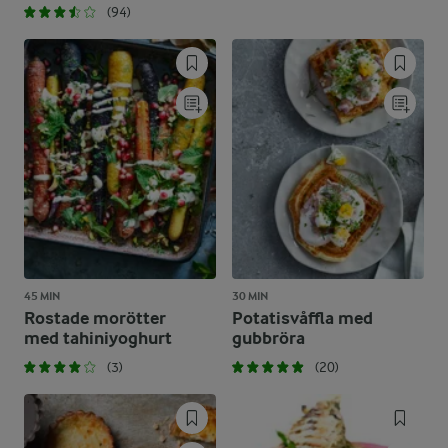
(94)
45 MIN
30 MIN
Rostade morötter
Potatisvåffla med
med tahiniyoghurt
gubbröra
(3)
(20)