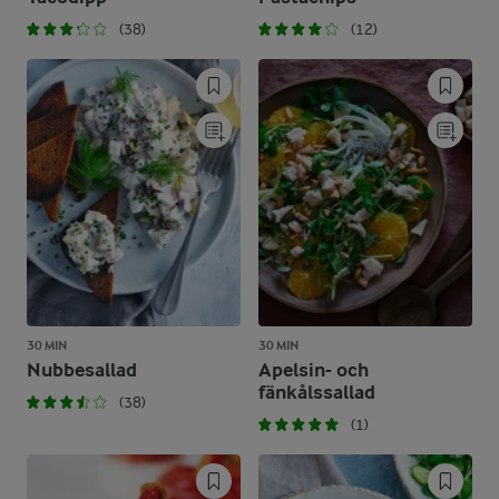
(38)
(12)
30 MIN
30 MIN
Nubbesallad
Apelsin- och
fänkålssallad
(38)
(1)