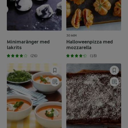
30 MIN
Minimaränger med
Halloweenpizza med
lakrits
mozzarella
(26)
(18)