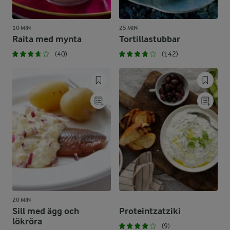
10 MIN
25 MIN
Raita med mynta
Tortillastubbar
(40)
(142)
20 MIN
Sill med ägg och
Proteintzatziki
lökröra
(9)