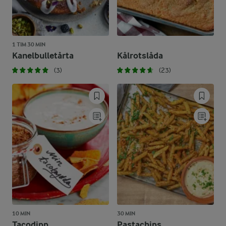
1 TIM 30 MIN
Kanelbulletårta
Kålrotslåda
(3)
(23)
10 MIN
30 MIN
Tacodipp
Pastachips