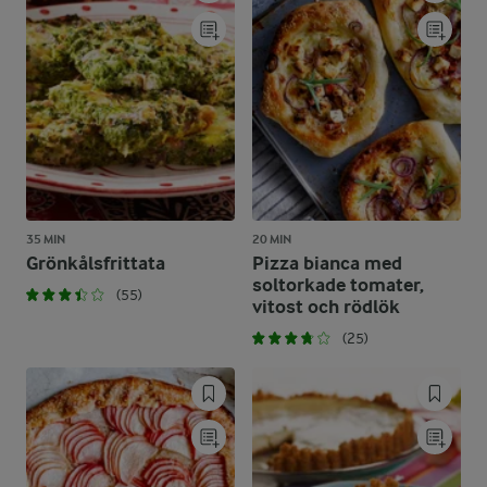
35 MIN
20 MIN
Grönkålsfrittata
Pizza bianca med
soltorkade tomater,
(55)
vitost och rödlök
(25)