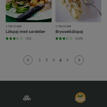
1 TIM 15 MIN
1 TIM 20 MIN
Lökpaj med sardeller
Brysselkålspaj
(35)
(149)
4
1
2
3
5