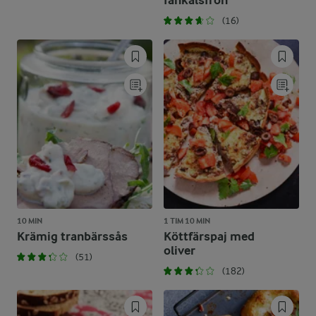
fänkålsfrön
(16)
10 MIN
1 TIM 10 MIN
Krämig tranbärssås
Köttfärspaj med
oliver
(51)
(182)