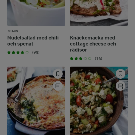
30 MIN
Nudelsallad med chili
Knäckemacka med
och spenat
cottage cheese och
rädisor
(95)
(16)