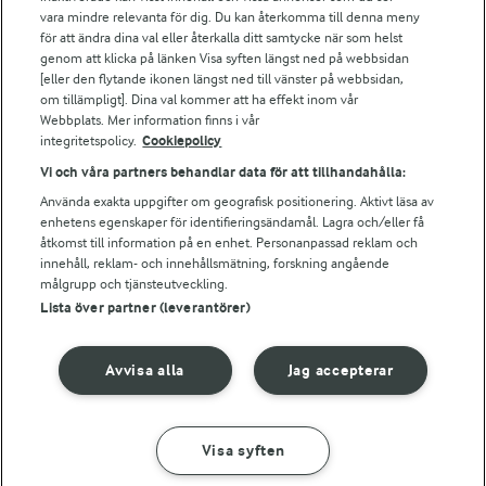
vara mindre relevanta för dig. Du kan återkomma till denna meny
Bildbank
för att ändra dina val eller återkalla ditt samtycke när som helst
genom att klicka på länken Visa syften längst ned på webbsidan
[eller den flytande ikonen längst ned till vänster på webbsidan,
om tillämpligt]. Dina val kommer att ha effekt inom vår
Följ oss
Webbplats. Mer information finns i vår
integritetspolicy.
Cookiepolicy
Vi och våra partners behandlar data för att tillhandahålla:
Använda exakta uppgifter om geografisk positionering. Aktivt läsa av
enhetens egenskaper för identifieringsändamål. Lagra och/eller få
åtkomst till information på en enhet. Personanpassad reklam och
innehåll, reklam- och innehållsmätning, forskning angående
målgrupp och tjänsteutveckling.
Lista över partner (leverantörer)
© 2026 Arla Foods
Ändra cookie-inställningar
Avvisa alla
Jag accepterar
Integritetspolicy
Om cookies
Visa syften