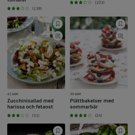
(103)
(138)
45 MIN
30 MIN
Zucchinisallad med
Plättbakelser med
harissa och fetaost
sommarbär
(31)
(24)