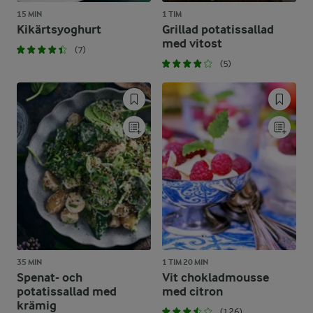
15 MIN
1 TIM
Kikärtsyoghurt
Grillad potatissallad
med vitost
(7)
(5)
35 MIN
1 TIM 20 MIN
Spenat- och
Vit chokladmousse
potatissallad med
med citron
krämig
(126)