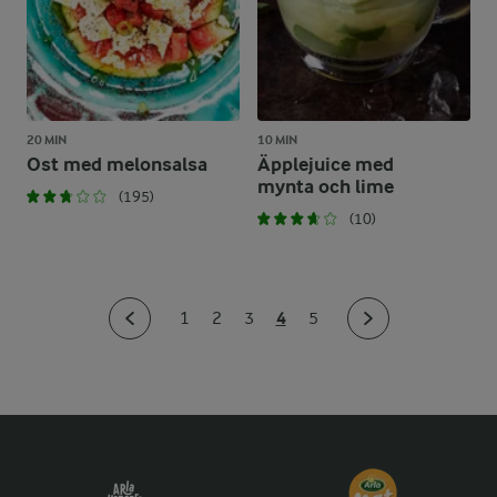
20 MIN
10 MIN
Ost med melonsalsa
Äpplejuice med
mynta och lime
(195)
(10)
4
1
2
3
5