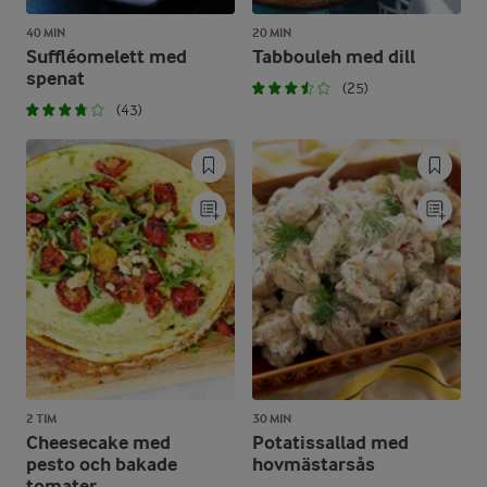
40 MIN
20 MIN
Suffléomelett med
Tabbouleh med dill
spenat
(25)
(43)
2 TIM
30 MIN
Cheesecake med
Potatissallad med
pesto och bakade
hovmästarsås
tomater