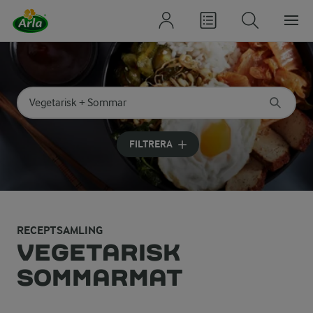
Sök på kategori eller ingrediens
Skriv in sökord för att få förslag
FILTRERA
RECEPTSAMLING
VEGETARISK
SOMMARMAT