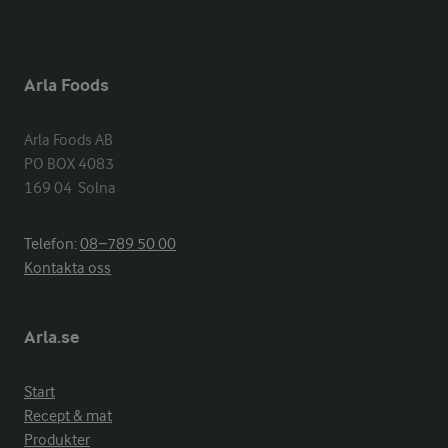
Arla Foods
Arla Foods AB

PO BOX 4083

169 04  Solna
Telefon:
08−789 50 00
Kontakta oss
Arla.se
Start
Recept & mat
Produkter