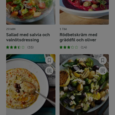
20 MIN
1 TIM
Sallad med salvia och
Rödbetskräm med
valnötsdressing
gräddfil och oliver
(35)
(14)