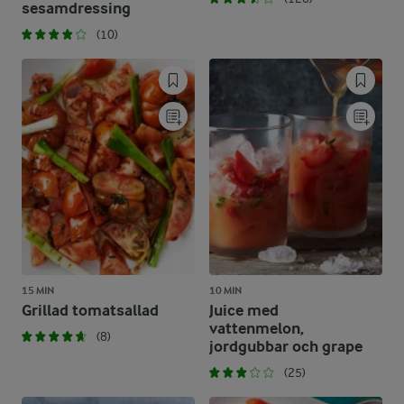
sesamdressing
(10)
15 MIN
10 MIN
Grillad tomatsallad
Juice med
vattenmelon,
(8)
jordgubbar och grape
(25)