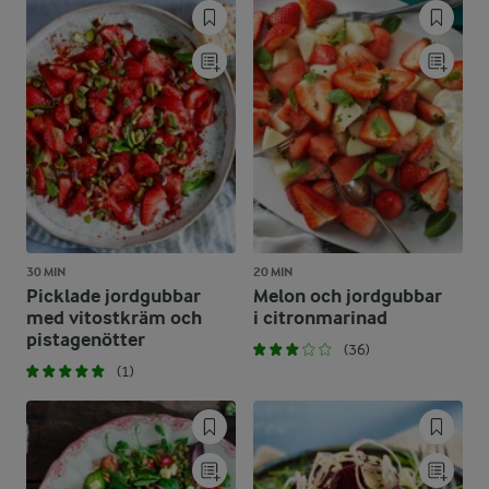
30 MIN
20 MIN
Picklade jordgubbar
Melon och jordgubbar
med vitostkräm och
i citronmarinad
pistagenötter
(36)
(1)