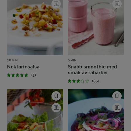
10 MIN
5 MIN
Nektarinsalsa
Snabb smoothie med
smak av rabarber
(1)
(63)