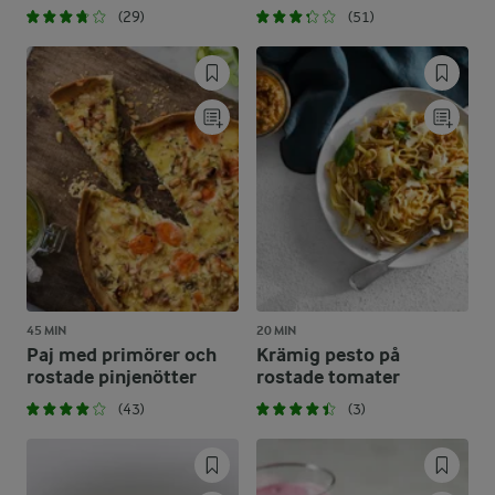
(29)
(51)
45 MIN
20 MIN
Paj med primörer och
Krämig pesto på
rostade pinjenötter
rostade tomater
(43)
(3)